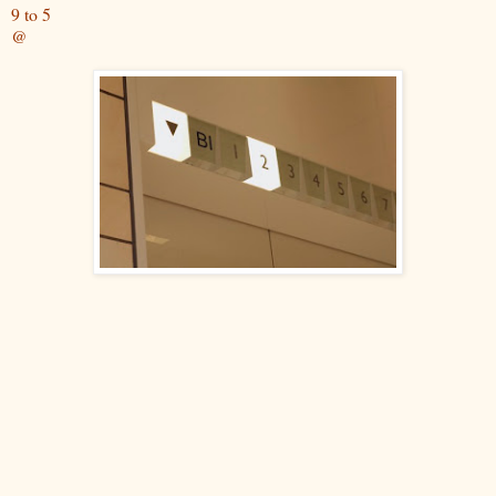
9 to 5
@