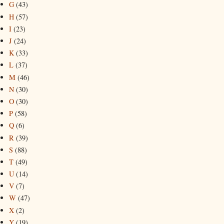
G
(43)
H
(57)
I
(23)
J
(24)
K
(33)
L
(37)
M
(46)
N
(30)
O
(30)
P
(58)
Q
(6)
R
(39)
S
(88)
T
(49)
U
(14)
V
(7)
W
(47)
X
(2)
Y
(19)