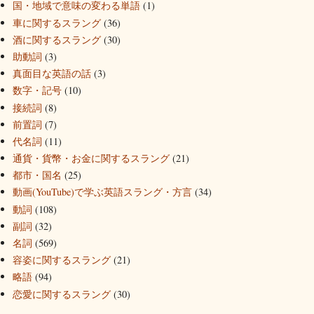
国・地域で意味の変わる単語
(1)
車に関するスラング
(36)
酒に関するスラング
(30)
助動詞
(3)
真面目な英語の話
(3)
数字・記号
(10)
接続詞
(8)
前置詞
(7)
代名詞
(11)
通貨・貨幣・お金に関するスラング
(21)
都市・国名
(25)
動画(YouTube)で学ぶ英語スラング・方言
(34)
動詞
(108)
副詞
(32)
名詞
(569)
容姿に関するスラング
(21)
略語
(94)
恋愛に関するスラング
(30)