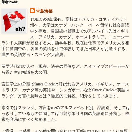
筆者Profile
堂島海都
TOEIC950点保有。高校はアメリカ・コネティカット
州へ、大学はカナダ・バンクーバーへ留学し社会言語
学を専攻。帰国後の就職までのアルバイト先はイギリ
ス、アメリカ、カナダ、オーストラリア、ニュージー
ランド人講師が勤務する大手語学学校。現在は仕事でアメリカ人を相
手に奮闘中の、各国の英語を生で体験してきた日本人がお送りする、
世界の英語方言・スラング大辞典。
留学時代の友人や、現在、過去の同僚など、ネイティブスピーカーか
ら得た生の知識を大公開。
言語学上の分類でInner Circleと呼ばれるアメリカ、イギリス、オース
トラリア、カナダ等の英語や、シンガポールなどOuter Circleの英語ス
ラング、方言の意味とは？徹底的に解説、紹介をしていきます。
索引ではスラング、方言をa-zのアルファベット別、品詞別、そしては
っきりしているものに関しては可能な限り各国の英語別に分類し、検
索を容易にすべく努めました。
ご意見、ご感想、その他お問い合わせは下部の"CONTACT"よりお願