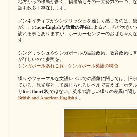
地方からの移民が多く、福建省もその一大勢力の一つ。
語も数多く存在します。
ノンネイティブがシングリッシュを難しく感じるのは、
non-Englishな語彙の存在
が、この
によるところが大きい
訪れる事もありますが、ホーカーセンターのおばちゃん
す。
シングリッシュやシンガポールの言語政策、教育政策に
が詳しいので参照を。
シンガポールあれこれ - シンガポール英語の特色
綴りやフォーマルな文語レベルでの語彙に関しては、旧
ている。観光客として感じられるレベルで言えば、ホテ
first floor(米)
り
ではない。英米の詳しい綴りの差異に関し
British and American English
を。