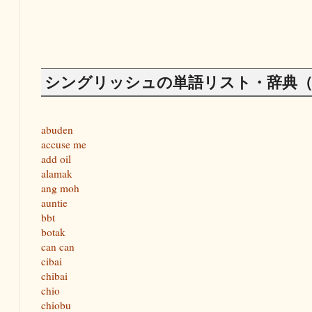
シングリッシュの単語リスト・辞典（
abuden
accuse me
add oil
alamak
ang moh
auntie
bbt
botak
can can
cibai
chibai
chio
chiobu