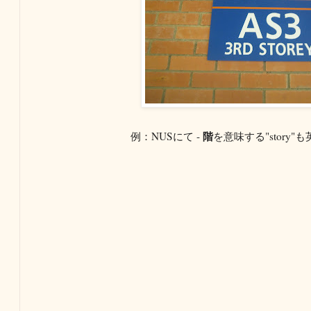
階
例：NUSにて -
を意味する"story"も英