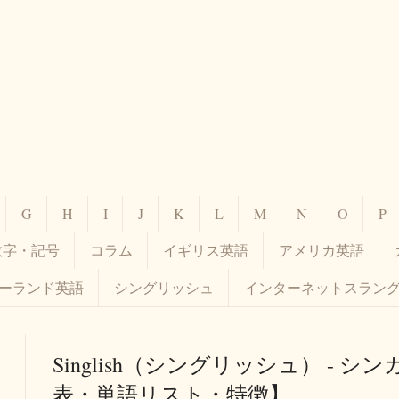
G
H
I
J
K
L
M
N
O
P
数字・記号
コラム
イギリス英語
アメリカ英語
ーランド英語
シングリッシュ
インターネットスラン
Singlish（シングリッシュ） - 
表・単語リスト・特徴】