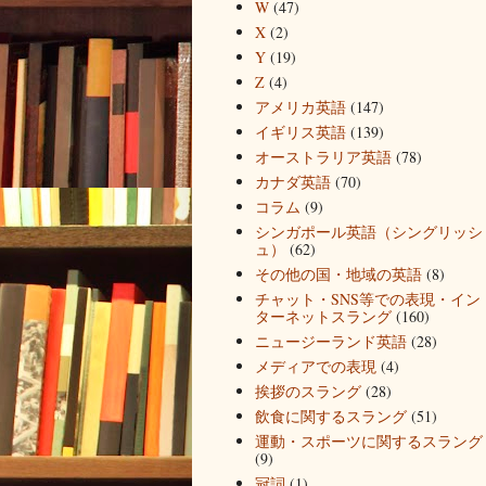
W
(47)
X
(2)
Y
(19)
Z
(4)
アメリカ英語
(147)
イギリス英語
(139)
オーストラリア英語
(78)
カナダ英語
(70)
コラム
(9)
シンガポール英語（シングリッシ
ュ）
(62)
その他の国・地域の英語
(8)
チャット・SNS等での表現・イン
ターネットスラング
(160)
ニュージーランド英語
(28)
メディアでの表現
(4)
挨拶のスラング
(28)
飲食に関するスラング
(51)
運動・スポーツに関するスラング
(9)
冠詞
(1)