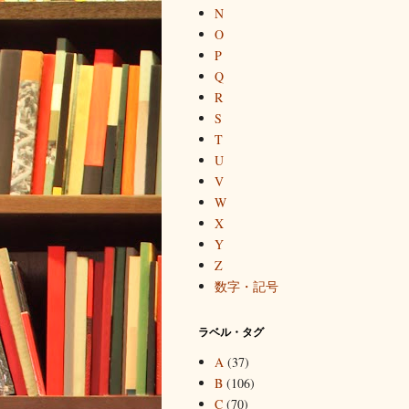
N
O
P
Q
R
S
T
U
V
W
X
Y
Z
数字・記号
ラベル・タグ
A
(37)
B
(106)
C
(70)