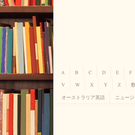
A
B
C
D
E
F
V
W
X
Y
Z
オーストラリア英語
ニュージ