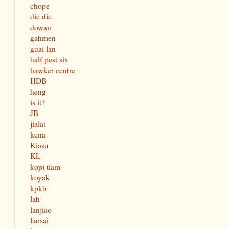
chope
die die
dowan
gahmen
guai lan
half past six
hawker centre
HDB
heng
is it?
JB
jialat
kena
Kiasu
KL
kopi tiam
koyak
kpkb
lah
lanjiao
laosai