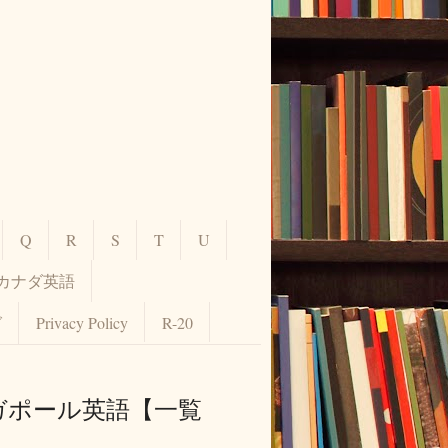
Q
R
S
T
U
カナダ英語
グ
Privacy Policy
R-20
シンガポール英語【一覧