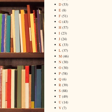
D
(53)
E
(8)
F
(51)
G
(43)
H
(57)
I
(23)
J
(24)
K
(33)
L
(37)
M
(46)
N
(30)
O
(30)
P
(58)
Q
(6)
R
(39)
S
(88)
T
(49)
U
(14)
V
(7)