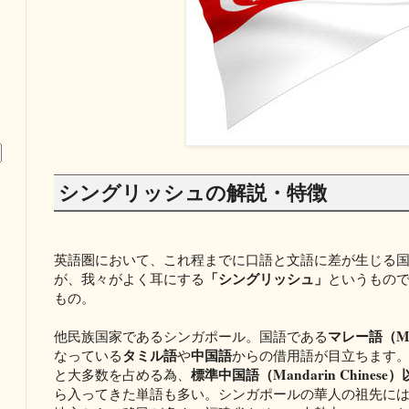
シングリッシュの解説・特徴
英語圏において、これ程までに口語と文語に差が生じる
「シングリッシュ」
が、我々がよく耳にする
というもの
もの。
マレー語（Ma
他民族国家であるシンガポール。国語である
タミル語
中国語
なっている
や
からの借用語が目立ちます。
標準中国語（Mandarin Chine
と大多数を占める為、
ら入ってきた単語も多い。シンガポールの華人の祖先に