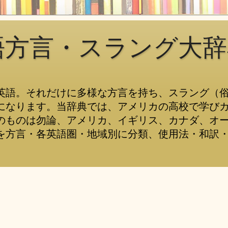
語方言・スラング大辞
英語。それだけに多様な方言を持ち、スラング（
になります。当辞典では、アメリカの高校で学び
のものは勿論、アメリカ、イギリス、カナダ、オ
を方言・各英語圏・地域別に分類、使用法・和訳・