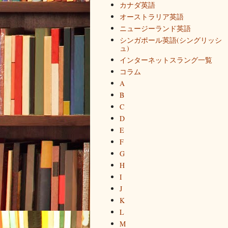
カナダ英語
オーストラリア英語
ニュージーランド英語
シンガポール英語(シングリッシ
ュ)
インターネットスラング一覧
コラム
A
B
C
D
E
F
G
H
I
J
K
L
M