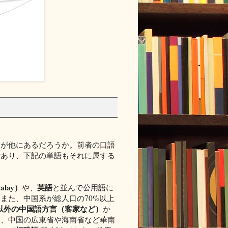
国が他にあるだろうか。前者の口語
であり、下記の単語もそれに属する
lay）
英語
や、
と並んで公用語に
また、中国系が総人口の70%以上
se）以外の中国語方言（客家など）
か
は、中国の広東省や海南省など華南