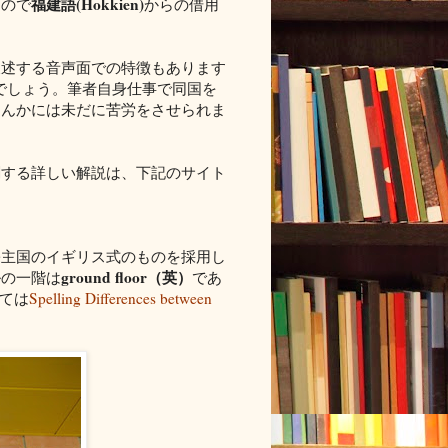
福建語(Hokkien)
なので
からの借用
後述する音声面での特徴もあります
でしょう。筆者自身仕事で同国を
なんかには未だに苦労をさせられま
関する詳しい解説は、下記のサイト
宗主国のイギリス式のものを採用し
ground floor（英）
ルの一階は
であ
ては
Spelling Differences between