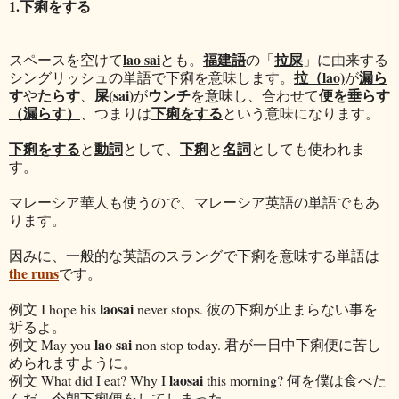
1.下痢をする
lao sai
福建語
拉屎
スペースを空けて
とも。
の「
」に由来する
拉（lao)
漏ら
シングリッシュの単語で下痢を意味します。
が
す
たらす
屎(sai)
ウンチ
便を垂らす
や
、
が
を意味し、合わせて
（漏らす）
下痢をする
、つまりは
という意味になります。
下痢をする
動詞
下痢
名詞
と
として、
と
としても使われま
す。
マレーシア華人も使うので、マレーシア英語の単語でもあ
ります。
因みに、一般的な英語のスラングで下痢を意味する単語は
the runs
です。
laosai
例文 I hope his
never stops. 彼の下痢が止まらない事を
祈るよ。
lao sai
例文 May you
non stop today. 君が一日中下痢便に苦し
められますように。
laosai
例文 What did I eat? Why I
this morning? 何を僕は食べた
んだ。今朝下痢便をしてしまった。