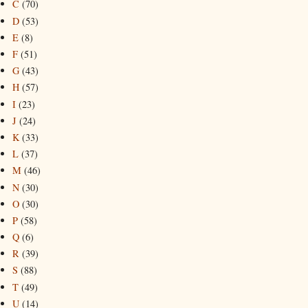
C
(70)
D
(53)
E
(8)
F
(51)
G
(43)
H
(57)
I
(23)
J
(24)
K
(33)
L
(37)
M
(46)
N
(30)
O
(30)
P
(58)
Q
(6)
R
(39)
S
(88)
T
(49)
U
(14)