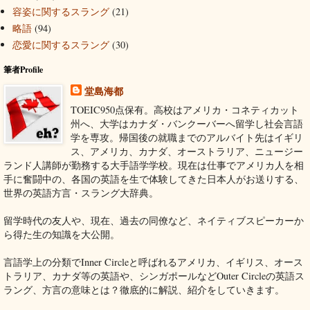
容姿に関するスラング
(21)
略語
(94)
恋愛に関するスラング
(30)
筆者Profile
堂島海都
TOEIC950点保有。高校はアメリカ・コネティカット
州へ、大学はカナダ・バンクーバーへ留学し社会言語
学を専攻。帰国後の就職までのアルバイト先はイギリ
ス、アメリカ、カナダ、オーストラリア、ニュージー
ランド人講師が勤務する大手語学学校。現在は仕事でアメリカ人を相
手に奮闘中の、各国の英語を生で体験してきた日本人がお送りする、
世界の英語方言・スラング大辞典。
留学時代の友人や、現在、過去の同僚など、ネイティブスピーカーか
ら得た生の知識を大公開。
言語学上の分類でInner Circleと呼ばれるアメリカ、イギリス、オース
トラリア、カナダ等の英語や、シンガポールなどOuter Circleの英語ス
ラング、方言の意味とは？徹底的に解説、紹介をしていきます。