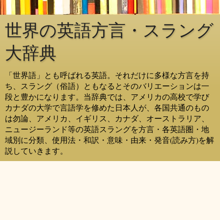
世界の英語方言・スラング
大辞典
「世界語」とも呼ばれる英語。それだけに多様な方言を持
ち、スラング（俗語）ともなるとそのバリエーションは一
段と豊かになります。当辞典では、アメリカの高校で学び
カナダの大学で言語学を修めた日本人が、各国共通のもの
は勿論、アメリカ、イギリス、カナダ、オーストラリア、
ニュージーランド等の英語スラングを方言・各英語圏・地
域別に分類、使用法・和訳・意味・由来・発音(読み方)を解
説していきます。