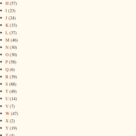
H
(57)
I
(23)
J
(24)
K
(33)
L
(37)
M
(46)
N
(30)
O
(30)
P
(58)
Q
(6)
R
(39)
S
(88)
T
(49)
U
(14)
V
(7)
W
(47)
X
(2)
Y
(19)
Z
(4)