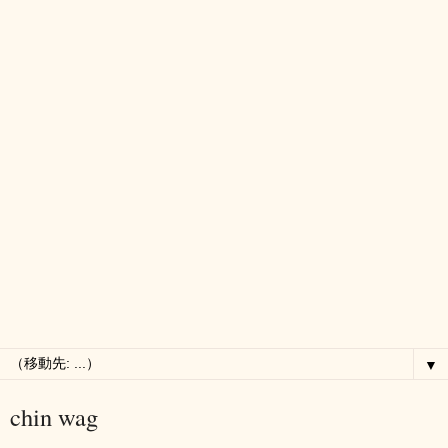
▼
chin wag