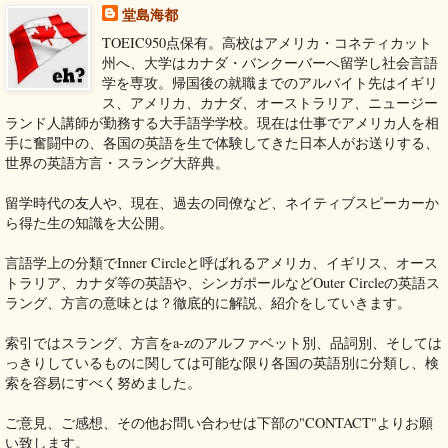
堂島海都
TOEIC950点保有。高校はアメリカ・コネティカット
州へ、大学はカナダ・バンクーバーへ留学し社会言語
学を専攻。帰国後の就職までのアルバイト先はイギリ
ス、アメリカ、カナダ、オーストラリア、ニュージー
ランド人講師が勤務する大手語学学校。現在は仕事でアメリカ人を相
手に奮闘中の、各国の英語を生で体験してきた日本人がお送りする、
世界の英語方言・スラング大辞典。
留学時代の友人や、現在、過去の同僚など、ネイティブスピーカーか
ら得た生の知識を大公開。
言語学上の分類でInner Circleと呼ばれるアメリカ、イギリス、オース
トラリア、カナダ等の英語や、シンガポールなどOuter Circleの英語ス
ラング、方言の意味とは？徹底的に解説、紹介をしていきます。
索引ではスラング、方言をa-zのアルファベット別、品詞別、そしては
っきりしているものに関しては可能な限り各国の英語別に分類し、検
索を容易にすべく努めました。
ご意見、ご感想、その他お問い合わせは下部の"CONTACT"よりお願
い致します。