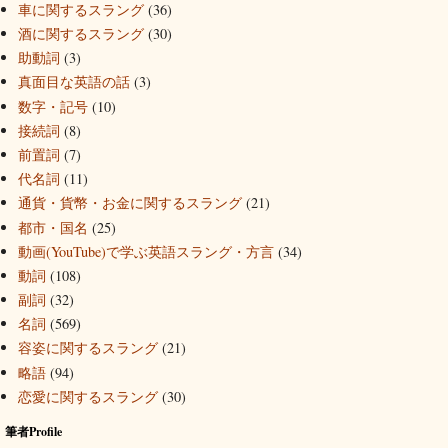
車に関するスラング
(36)
酒に関するスラング
(30)
助動詞
(3)
真面目な英語の話
(3)
数字・記号
(10)
接続詞
(8)
前置詞
(7)
代名詞
(11)
通貨・貨幣・お金に関するスラング
(21)
都市・国名
(25)
動画(YouTube)で学ぶ英語スラング・方言
(34)
動詞
(108)
副詞
(32)
名詞
(569)
容姿に関するスラング
(21)
略語
(94)
恋愛に関するスラング
(30)
筆者Profile