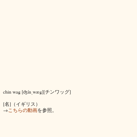
chin wag [ʤínˌwæg][チンワッグ]
[名]（イギリス）
→
こちらの動画
を参照。