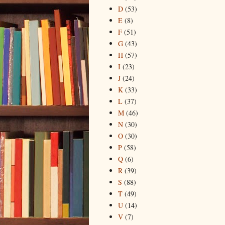
D
(53)
E
(8)
F
(51)
G
(43)
H
(57)
I
(23)
J
(24)
K
(33)
L
(37)
M
(46)
N
(30)
O
(30)
P
(58)
Q
(6)
R
(39)
S
(88)
T
(49)
U
(14)
V
(7)