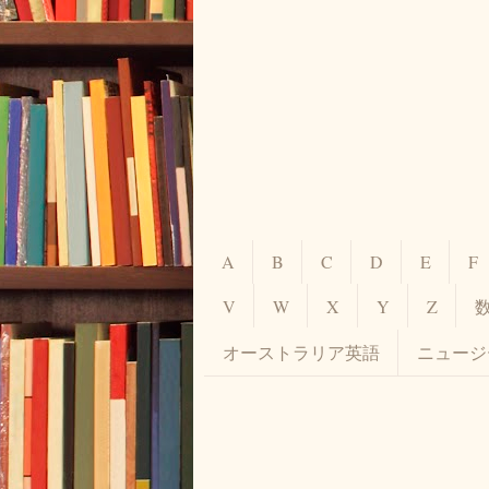
A
B
C
D
E
F
V
W
X
Y
Z
オーストラリア英語
ニュージ