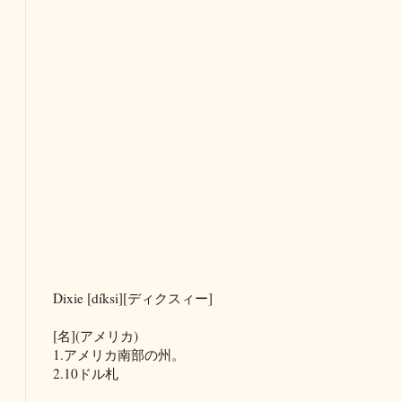
Dixie [díksi][ディクスィー]
[名](アメリカ)
1.アメリカ南部の州。
2.10ドル札