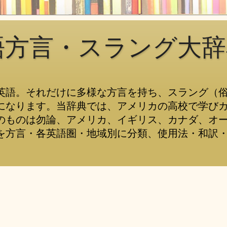
語方言・スラング大辞
英語。それだけに多様な方言を持ち、スラング（
になります。当辞典では、アメリカの高校で学び
のものは勿論、アメリカ、イギリス、カナダ、オ
を方言・各英語圏・地域別に分類、使用法・和訳・