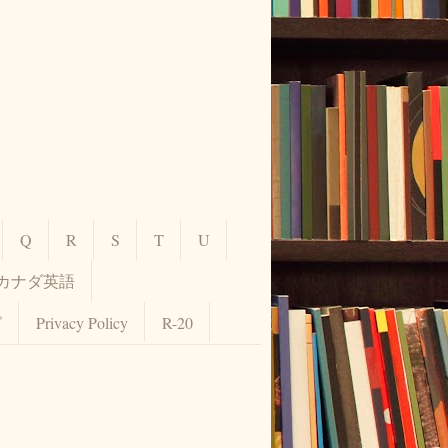
Q
R
S
T
U
カナダ英語
グ
Privacy Policy
R-20