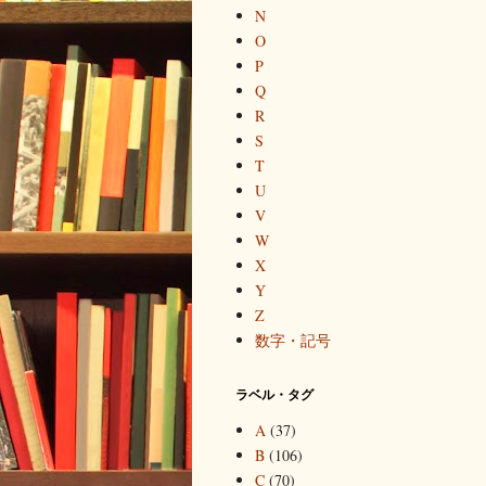
N
O
P
Q
R
S
T
U
V
W
X
Y
Z
数字・記号
ラベル・タグ
A
(37)
B
(106)
C
(70)