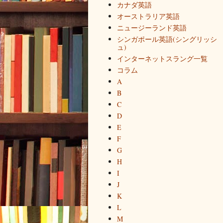
カナダ英語
オーストラリア英語
ニュージーランド英語
シンガポール英語(シングリッシ
ュ)
インターネットスラング一覧
コラム
A
B
C
D
E
F
G
H
I
J
K
L
M