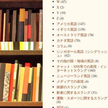
W
(47)
X
(2)
Y
(19)
Z
(4)
アメリカ英語
(147)
イギリス英語
(139)
オーストラリア英語
(78)
カナダ英語
(70)
コラム
(9)
シンガポール英語（シングリッシ
ュ）
(62)
その他の国・地域の英語
(8)
チャット・SNS等での表現・イン
ターネットスラング
(160)
ニュージーランド英語
(28)
メディアでの表現
(4)
挨拶のスラング
(28)
飲食に関するスラング
(51)
運動・スポーツに関するスラング
(9)
冠詞
(1)