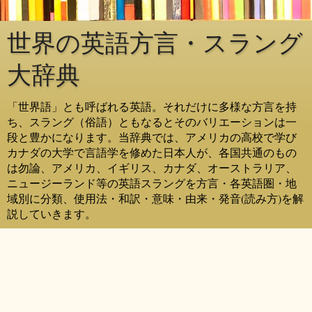
世界の英語方言・スラング
大辞典
「世界語」とも呼ばれる英語。それだけに多様な方言を持
ち、スラング（俗語）ともなるとそのバリエーションは一
段と豊かになります。当辞典では、アメリカの高校で学び
カナダの大学で言語学を修めた日本人が、各国共通のもの
は勿論、アメリカ、イギリス、カナダ、オーストラリア、
ニュージーランド等の英語スラングを方言・各英語圏・地
域別に分類、使用法・和訳・意味・由来・発音(読み方)を解
説していきます。