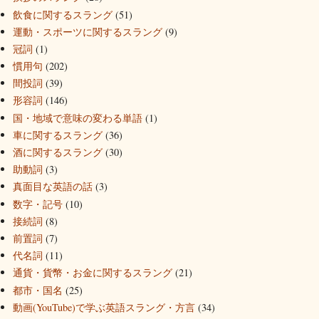
飲食に関するスラング
(51)
運動・スポーツに関するスラング
(9)
冠詞
(1)
慣用句
(202)
間投詞
(39)
形容詞
(146)
国・地域で意味の変わる単語
(1)
車に関するスラング
(36)
酒に関するスラング
(30)
助動詞
(3)
真面目な英語の話
(3)
数字・記号
(10)
接続詞
(8)
前置詞
(7)
代名詞
(11)
通貨・貨幣・お金に関するスラング
(21)
都市・国名
(25)
動画(YouTube)で学ぶ英語スラング・方言
(34)