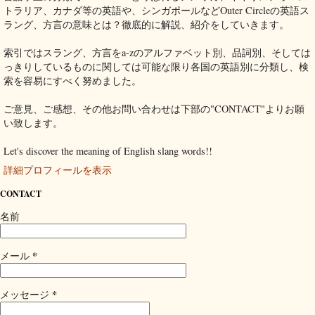
トラリア、カナダ等の英語や、シンガポールなどOuter Circleの英語ス
ラング、方言の意味とは？徹底的に解説、紹介をしていきます。
索引ではスラング、方言をa-zのアルファベット別、品詞別、そしては
っきりしているものに関しては可能な限り各国の英語別に分類し、検
索を容易にすべく努めました。
ご意見、ご感想、その他お問い合わせは下部の"CONTACT"よりお願
い致します。
Let's discover the meaning of English slang words!!
詳細プロフィールを表示
CONTACT
名前
*
メール
*
メッセージ