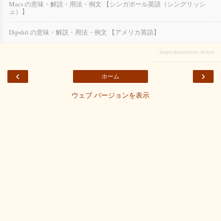
Macs の意味・解説・用法・例文 【シンガポール英語（シングリッシ
ュ）】
Dipshit の意味・解説・用法・例文 【アメリカ英語】
Simple Related Posts Widget
‹
›
ホーム
ウェブ バージョンを表示