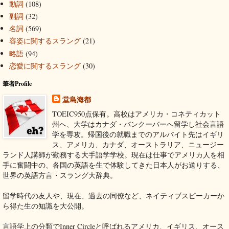
動詞
(108)
副詞
(32)
名詞
(569)
容姿に関するスラング
(21)
略語
(94)
恋愛に関するスラング
(30)
筆者Profile
堂島海都
TOEIC950点保有。高校はアメリカ・コネティカット
州へ、大学はカナダ・バンクーバーへ留学し社会言語
学を専攻。帰国後の就職までのアルバイト先はイギリ
ス、アメリカ、カナダ、オーストラリア、ニュージー
ランド人講師が勤務する大手語学学校。現在は仕事でアメリカ人を相
手に奮闘中の、各国の英語を生で体験してきた日本人がお送りする、
世界の英語方言・スラング大辞典。
留学時代の友人や、現在、過去の同僚など、ネイティブスピーカーか
ら得た生の知識を大公開。
言語学上の分類でInner Circleと呼ばれるアメリカ、イギリス、オース