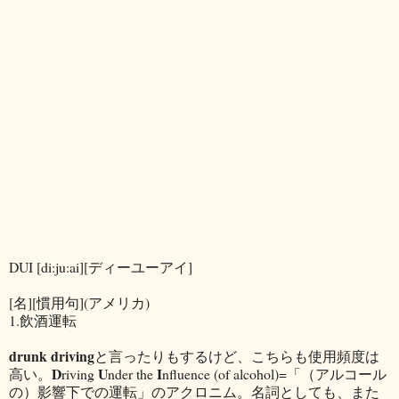
DUI [di:ju:ai][ディーユーアイ]
[名][慣用句](アメリカ)
1.飲酒運転
drunk driving
と言ったりもするけど、こちらも使用頻度は
D
U
I
高い。
riving
nder the
nfluence (of alcohol)=「（アルコール
の）影響下での運転」のアクロニム。名詞としても、また