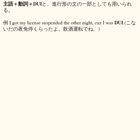
主語＋動詞＋DUI
と、進行形の文の一部としても用いられ
る。
DUI
例 I got my license suspended the other night, cuz I was
.(こな
いだの夜免停くらったよ。飲酒運転でね。)