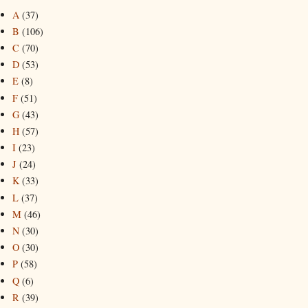
A
(37)
B
(106)
C
(70)
D
(53)
E
(8)
F
(51)
G
(43)
H
(57)
I
(23)
J
(24)
K
(33)
L
(37)
M
(46)
N
(30)
O
(30)
P
(58)
Q
(6)
R
(39)