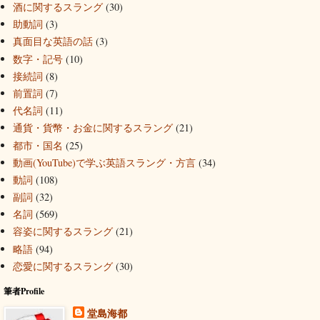
酒に関するスラング
(30)
助動詞
(3)
真面目な英語の話
(3)
数字・記号
(10)
接続詞
(8)
前置詞
(7)
代名詞
(11)
通貨・貨幣・お金に関するスラング
(21)
都市・国名
(25)
動画(YouTube)で学ぶ英語スラング・方言
(34)
動詞
(108)
副詞
(32)
名詞
(569)
容姿に関するスラング
(21)
略語
(94)
恋愛に関するスラング
(30)
筆者Profile
堂島海都