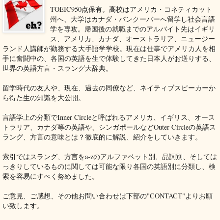
TOEIC950点保有。高校はアメリカ・コネティカット
州へ、大学はカナダ・バンクーバーへ留学し社会言語
学を専攻。帰国後の就職までのアルバイト先はイギリ
ス、アメリカ、カナダ、オーストラリア、ニュージー
ランド人講師が勤務する大手語学学校。現在は仕事でアメリカ人を相
手に奮闘中の、各国の英語を生で体験してきた日本人がお送りする、
世界の英語方言・スラング大辞典。
留学時代の友人や、現在、過去の同僚など、ネイティブスピーカーか
ら得た生の知識を大公開。
言語学上の分類でInner Circleと呼ばれるアメリカ、イギリス、オース
トラリア、カナダ等の英語や、シンガポールなどOuter Circleの英語ス
ラング、方言の意味とは？徹底的に解説、紹介をしていきます。
索引ではスラング、方言をa-zのアルファベット別、品詞別、そしては
っきりしているものに関しては可能な限り各国の英語別に分類し、検
索を容易にすべく努めました。
ご意見、ご感想、その他お問い合わせは下部の"CONTACT"よりお願
い致します。