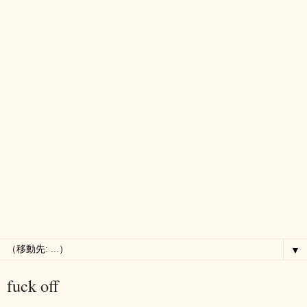
▼
fuck off