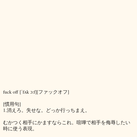
fuck off [ˈfʌk ɔ:f][ファックオフ]
[慣用句]
1.消えろ。失せな。どっか行っちまえ。
むかつく相手にかますならこれ。喧嘩で相手を侮辱したい
時に使う表現。