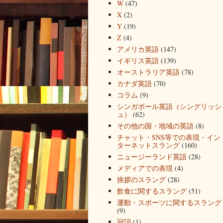
W
(47)
X
(2)
Y
(19)
Z
(4)
アメリカ英語
(147)
イギリス英語
(139)
オーストラリア英語
(78)
カナダ英語
(70)
コラム
(9)
シンガポール英語（シングリッシ
ュ）
(62)
その他の国・地域の英語
(8)
チャット・SNS等での表現・イン
ターネットスラング
(160)
ニュージーランド英語
(28)
メディアでの表現
(4)
挨拶のスラング
(28)
飲食に関するスラング
(51)
運動・スポーツに関するスラング
(9)
冠詞
(1)