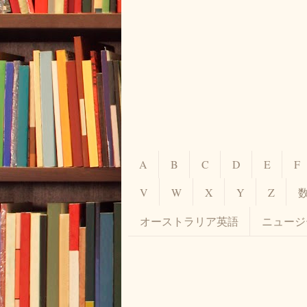
A
B
C
D
E
F
V
W
X
Y
Z
オーストラリア英語
ニュージ