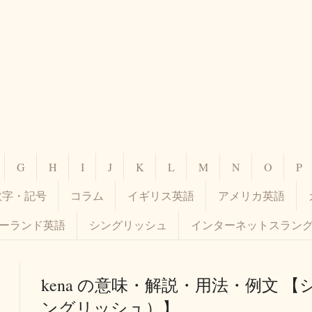
G
H
I
J
K
L
M
N
O
P
数字・記号
コラム
イギリス英語
アメリカ英語
ーランド英語
シングリッシュ
インターネットスラン
kena の意味・解説・用法・例文 
ングリッシュ）】