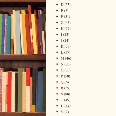
D
(53)
E
(8)
F
(51)
G
(43)
H
(57)
I
(23)
J
(24)
K
(33)
L
(37)
M
(46)
N
(30)
O
(30)
P
(58)
Q
(6)
R
(39)
S
(88)
T
(49)
U
(14)
V
(7)