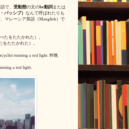
受動態
be動詞
用語で、
の文の
または
（ケナ・パッシブ）
なんて呼ばれたりも
レーシア英語（Manglish）で
（彼はほっぺたをたたかれた）。
彼はほっぺたをたたかれた）。
rcyclist running a red light. 昨晩
ning a red light.