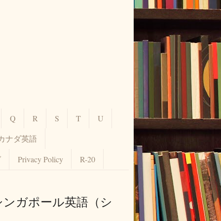
Q
R
S
T
U
カナダ英語
グ
Privacy Policy
R-20
【シンガポール英語（シ