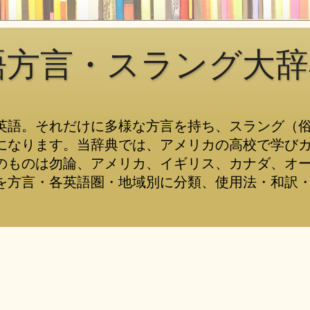
語方言・スラング大辞
英語。それだけに多様な方言を持ち、スラング（
になります。当辞典では、アメリカの高校で学び
のものは勿論、アメリカ、イギリス、カナダ、オ
を方言・各英語圏・地域別に分類、使用法・和訳・