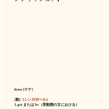
kena [ケナ]
[動]（
シンガポール
）
1.get または be（受動態の文における）