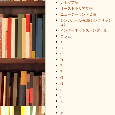
カナダ英語
オーストラリア英語
ニュージーランド英語
シンガポール英語(シングリッシ
ュ)
インターネットスラング一覧
コラム
A
B
C
D
E
F
G
H
I
J
K
L
M