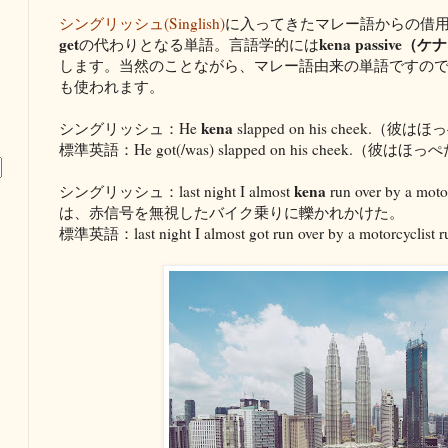
シングリッシュ(Singlish)
に入ってきたマレー語からの借
get
kena passive
の代わりとなる単語。言語学的には
します。当然のことながら、マレー語由来の単語ですので、マ
も使われます。
kena
シングリッシュ：He
slapped on his cheek.
標準英語：He got(/was) slapped on his cheek.（
kena
シングリッシュ：last night I almost
run over by a moto
は、赤信号を無視したバイク乗りに轢かれかけた。
標準英語：last night I almost got run over by a motorcyclist run