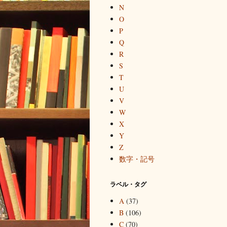
N
O
P
Q
R
S
T
U
V
W
X
Y
Z
数字・記号
ラベル・タグ
A
(37)
B
(106)
C
(70)