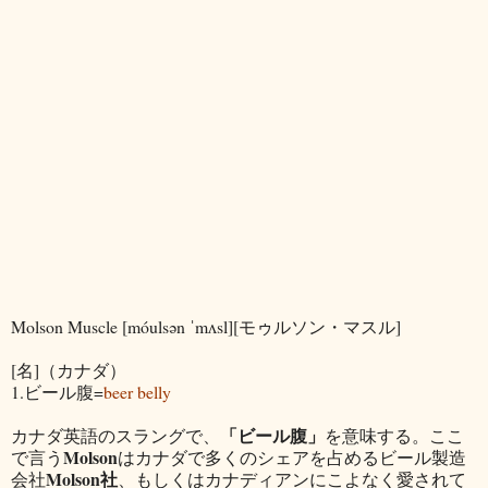
Molson Muscle [móulsən ˈmʌsl][モゥルソン・マスル]
[名]（カナダ）
1.ビール腹=
beer belly
「ビール腹」
カナダ英語のスラングで、
を意味する。ここ
Molson
で言う
はカナダで多くのシェアを占めるビール製造
Molson社
会社
、もしくはカナディアンにこよなく愛されて