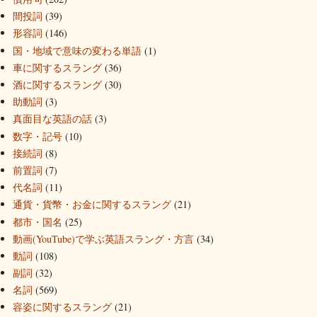
間投詞
(39)
形容詞
(146)
国・地域で意味の変わる単語
(1)
車に関するスラング
(36)
酒に関するスラング
(30)
助動詞
(3)
真面目な英語の話
(3)
数字・記号
(10)
接続詞
(8)
前置詞
(7)
代名詞
(11)
通貨・貨幣・お金に関するスラング
(21)
都市・国名
(25)
動画(YouTube)で学ぶ英語スラング・方言
(34)
動詞
(108)
副詞
(32)
名詞
(569)
容姿に関するスラング
(21)