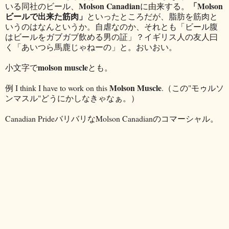
Molson Canadia
n
「Molson
いる同社のビール、
に由来する。
ビールで出来た筋肉」
といったところだが、脂肪を筋肉と
いうのはなんというか。自虐なのか、それとも「ビール腹
はビールをガブガブ飲める男の証」？イギリス人の友人曰
く「あいつら馬鹿じゃねーの」と。おいおい。
molson muscle
小文字で
とも。
Molson Muscle
例 I think I have to work on this
.（この"モゥルソ
ンマスル"どうにかしなきゃなぁ。）
Canadian PrideバリバリなMolson Canadianのコマーシャル。