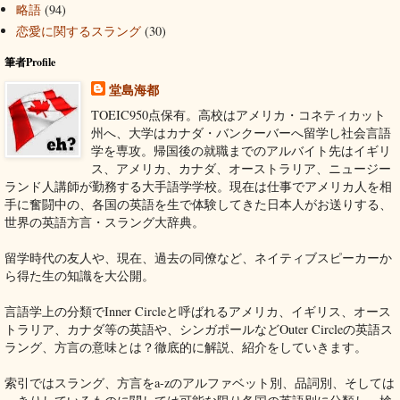
略語
(94)
恋愛に関するスラング
(30)
筆者Profile
堂島海都
TOEIC950点保有。高校はアメリカ・コネティカット
州へ、大学はカナダ・バンクーバーへ留学し社会言語
学を専攻。帰国後の就職までのアルバイト先はイギリ
ス、アメリカ、カナダ、オーストラリア、ニュージー
ランド人講師が勤務する大手語学学校。現在は仕事でアメリカ人を相
手に奮闘中の、各国の英語を生で体験してきた日本人がお送りする、
世界の英語方言・スラング大辞典。
留学時代の友人や、現在、過去の同僚など、ネイティブスピーカーか
ら得た生の知識を大公開。
言語学上の分類でInner Circleと呼ばれるアメリカ、イギリス、オース
トラリア、カナダ等の英語や、シンガポールなどOuter Circleの英語ス
ラング、方言の意味とは？徹底的に解説、紹介をしていきます。
索引ではスラング、方言をa-zのアルファベット別、品詞別、そしては