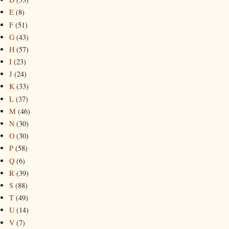
E
(8)
F
(51)
G
(43)
H
(57)
I
(23)
J
(24)
K
(33)
L
(37)
M
(46)
N
(30)
O
(30)
P
(58)
Q
(6)
R
(39)
S
(88)
T
(49)
U
(14)
V
(7)