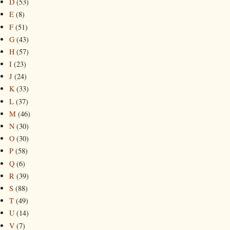
D
(53)
E
(8)
F
(51)
G
(43)
H
(57)
I
(23)
J
(24)
K
(33)
L
(37)
M
(46)
N
(30)
O
(30)
P
(58)
Q
(6)
R
(39)
S
(88)
T
(49)
U
(14)
V
(7)