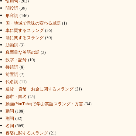
慣用句
(202)
間投詞
(39)
形容詞
(146)
国・地域で意味の変わる単語
(1)
車に関するスラング
(36)
酒に関するスラング
(30)
助動詞
(3)
真面目な英語の話
(3)
数字・記号
(10)
接続詞
(8)
前置詞
(7)
代名詞
(11)
通貨・貨幣・お金に関するスラング
(21)
都市・国名
(25)
動画(YouTube)で学ぶ英語スラング・方言
(34)
動詞
(108)
副詞
(32)
名詞
(569)
容姿に関するスラング
(21)