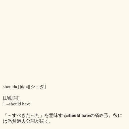
shoulda [ʃúdə][シュダ]
[助動詞]
1.=should have
should have
「～すべきだった」を意味する
の省略形。後に
は当然過去分詞が続く。