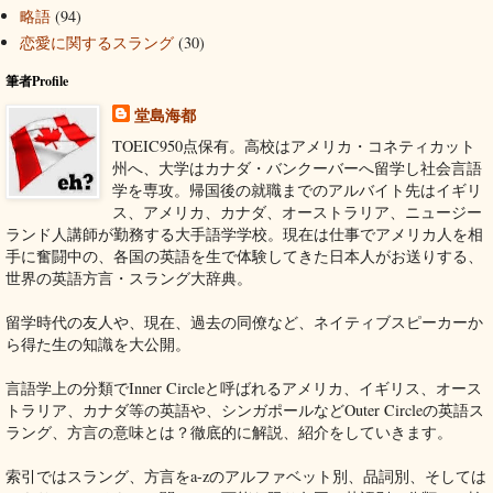
略語
(94)
恋愛に関するスラング
(30)
筆者Profile
堂島海都
TOEIC950点保有。高校はアメリカ・コネティカット
州へ、大学はカナダ・バンクーバーへ留学し社会言語
学を専攻。帰国後の就職までのアルバイト先はイギリ
ス、アメリカ、カナダ、オーストラリア、ニュージー
ランド人講師が勤務する大手語学学校。現在は仕事でアメリカ人を相
手に奮闘中の、各国の英語を生で体験してきた日本人がお送りする、
世界の英語方言・スラング大辞典。
留学時代の友人や、現在、過去の同僚など、ネイティブスピーカーか
ら得た生の知識を大公開。
言語学上の分類でInner Circleと呼ばれるアメリカ、イギリス、オース
トラリア、カナダ等の英語や、シンガポールなどOuter Circleの英語ス
ラング、方言の意味とは？徹底的に解説、紹介をしていきます。
索引ではスラング、方言をa-zのアルファベット別、品詞別、そしては