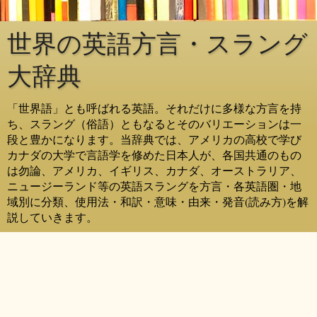
世界の英語方言・スラング
大辞典
「世界語」とも呼ばれる英語。それだけに多様な方言を持
ち、スラング（俗語）ともなるとそのバリエーションは一
段と豊かになります。当辞典では、アメリカの高校で学び
カナダの大学で言語学を修めた日本人が、各国共通のもの
は勿論、アメリカ、イギリス、カナダ、オーストラリア、
ニュージーランド等の英語スラングを方言・各英語圏・地
域別に分類、使用法・和訳・意味・由来・発音(読み方)を解
説していきます。