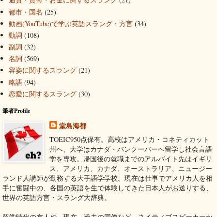
都市・国名
(25)
動画(YouTube)で学ぶ英語スラング・方言
(34)
動詞
(108)
副詞
(32)
名詞
(569)
容姿に関するスラング
(21)
略語
(94)
恋愛に関するスラング
(30)
筆者Profile
堂島海都
TOEIC950点保有。高校はアメリカ・コネティカット
州へ、大学はカナダ・バンクーバーへ留学し社会言語
学を専攻。帰国後の就職までのアルバイト先はイギリ
ス、アメリカ、カナダ、オーストラリア、ニュージー
ランド人講師が勤務する大手語学学校。現在は仕事でアメリカ人を相
手に奮闘中の、各国の英語を生で体験してきた日本人がお送りする、
世界の英語方言・スラング大辞典。
留学時代の友人や、現在、過去の同僚など、ネイティブスピーカーか