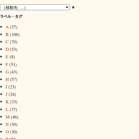
▼
ラベル・タグ
A
(37)
B
(106)
C
(70)
D
(53)
E
(8)
F
(51)
G
(43)
H
(57)
I
(23)
J
(24)
K
(33)
L
(37)
M
(46)
N
(30)
O
(30)