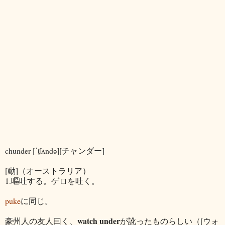
chunder [ˈʧʌndə][チャンダー]
[動]（オーストラリア）
1.嘔吐する。ゲロを吐く。
puke
に同じ。
watch under
豪州人の友人曰く、
が訛ったものらしい（[ウォ