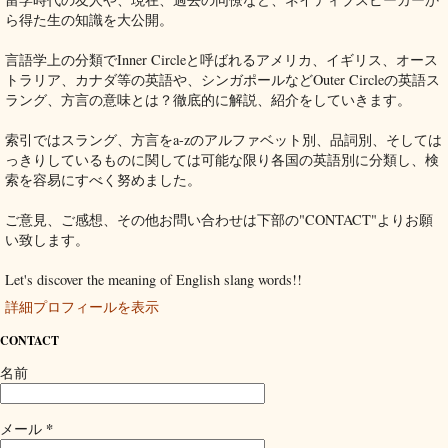
ら得た生の知識を大公開。
言語学上の分類でInner Circleと呼ばれるアメリカ、イギリス、オース
トラリア、カナダ等の英語や、シンガポールなどOuter Circleの英語ス
ラング、方言の意味とは？徹底的に解説、紹介をしていきます。
索引ではスラング、方言をa-zのアルファベット別、品詞別、そしては
っきりしているものに関しては可能な限り各国の英語別に分類し、検
索を容易にすべく努めました。
ご意見、ご感想、その他お問い合わせは下部の"CONTACT"よりお願
い致します。
Let's discover the meaning of English slang words!!
詳細プロフィールを表示
CONTACT
名前
*
メール