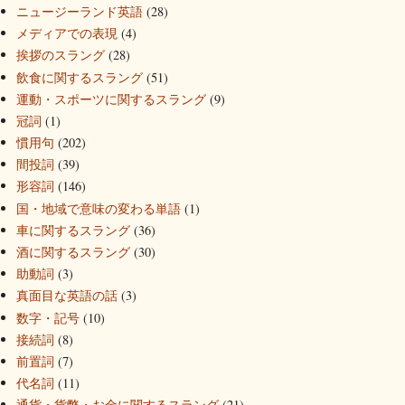
ニュージーランド英語
(28)
メディアでの表現
(4)
挨拶のスラング
(28)
飲食に関するスラング
(51)
運動・スポーツに関するスラング
(9)
冠詞
(1)
慣用句
(202)
間投詞
(39)
形容詞
(146)
国・地域で意味の変わる単語
(1)
車に関するスラング
(36)
酒に関するスラング
(30)
助動詞
(3)
真面目な英語の話
(3)
数字・記号
(10)
接続詞
(8)
前置詞
(7)
代名詞
(11)
通貨・貨幣・お金に関するスラング
(21)