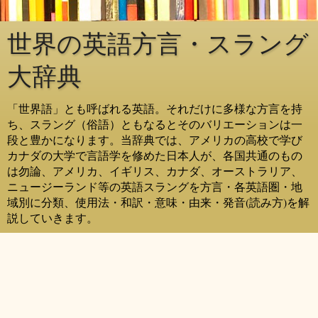
世界の英語方言・スラング
大辞典
「世界語」とも呼ばれる英語。それだけに多様な方言を持
ち、スラング（俗語）ともなるとそのバリエーションは一
段と豊かになります。当辞典では、アメリカの高校で学び
カナダの大学で言語学を修めた日本人が、各国共通のもの
は勿論、アメリカ、イギリス、カナダ、オーストラリア、
ニュージーランド等の英語スラングを方言・各英語圏・地
域別に分類、使用法・和訳・意味・由来・発音(読み方)を解
説していきます。