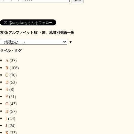
索引(アルファベット順)・国、地域別英語一覧
▼
ラベル・タグ
A
(37)
B
(106)
C
(70)
D
(53)
E
(8)
F
(51)
G
(43)
H
(57)
I
(23)
J
(24)
K
(33)