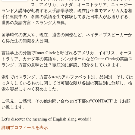
ス、アメリカ、カナダ、オーストラリア、ニュージー
ランド人講師が勤務する大手語学学校。現在は仕事でアメリカ人を相
手に奮闘中の、各国の英語を生で体験してきた日本人がお送りする、
世界の英語方言・スラング大辞典。
留学時代の友人や、現在、過去の同僚など、ネイティブスピーカーか
ら得た生の知識を大公開。
言語学上の分類でInner Circleと呼ばれるアメリカ、イギリス、オース
トラリア、カナダ等の英語や、シンガポールなどOuter Circleの英語ス
ラング、方言の意味とは？徹底的に解説、紹介をしていきます。
索引ではスラング、方言をa-zのアルファベット別、品詞別、そしては
っきりしているものに関しては可能な限り各国の英語別に分類し、検
索を容易にすべく努めました。
ご意見、ご感想、その他お問い合わせは下部の"CONTACT"よりお願
い致します。
Let's discover the meaning of English slang words!!
詳細プロフィールを表示