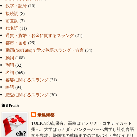
数字・記号
(10)
接続詞
(8)
前置詞
(7)
代名詞
(11)
通貨・貨幣・お金に関するスラング
(21)
都市・国名
(25)
動画(YouTube)で学ぶ英語スラング・方言
(34)
動詞
(108)
副詞
(32)
名詞
(569)
容姿に関するスラング
(21)
略語
(94)
恋愛に関するスラング
(30)
筆者Profile
堂島海都
TOEIC950点保有。高校はアメリカ・コネティカット
州へ、大学はカナダ・バンクーバーへ留学し社会言語
学を専攻。帰国後の就職までのアルバイト先はイギリ