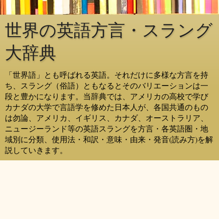
世界の英語方言・スラング
大辞典
「世界語」とも呼ばれる英語。それだけに多様な方言を持
ち、スラング（俗語）ともなるとそのバリエーションは一
段と豊かになります。当辞典では、アメリカの高校で学び
カナダの大学で言語学を修めた日本人が、各国共通のもの
は勿論、アメリカ、イギリス、カナダ、オーストラリア、
ニュージーランド等の英語スラングを方言・各英語圏・地
域別に分類、使用法・和訳・意味・由来・発音(読み方)を解
説していきます。