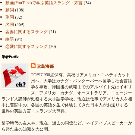
動画(YouTube)で学ぶ英語スラング・方言
(34)
動詞
(108)
副詞
(32)
名詞
(569)
容姿に関するスラング
(21)
略語
(94)
恋愛に関するスラング
(30)
筆者Profile
堂島海都
TOEIC950点保有。高校はアメリカ・コネティカット
州へ、大学はカナダ・バンクーバーへ留学し社会言語
学を専攻。帰国後の就職までのアルバイト先はイギリ
ス、アメリカ、カナダ、オーストラリア、ニュージー
ランド人講師が勤務する大手語学学校。現在は仕事でアメリカ人を相
手に奮闘中の、各国の英語を生で体験してきた日本人がお送りする、
世界の英語方言・スラング大辞典。
留学時代の友人や、現在、過去の同僚など、ネイティブスピーカーか
ら得た生の知識を大公開。