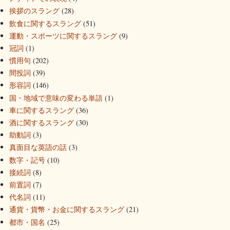
挨拶のスラング
(28)
飲食に関するスラング
(51)
運動・スポーツに関するスラング
(9)
冠詞
(1)
慣用句
(202)
間投詞
(39)
形容詞
(146)
国・地域で意味の変わる単語
(1)
車に関するスラング
(36)
酒に関するスラング
(30)
助動詞
(3)
真面目な英語の話
(3)
数字・記号
(10)
接続詞
(8)
前置詞
(7)
代名詞
(11)
通貨・貨幣・お金に関するスラング
(21)
都市・国名
(25)