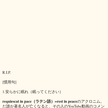
R.I.P.
[慣用句]
1.安らかに眠れ（眠ってください）
requiescat in pace（ラテン語）=rest in peace
のアクロニム。
だ誰か著名人が亡くなると、その人のYouTube動画のコメン