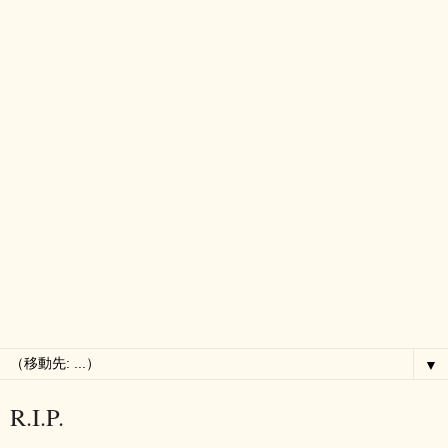
▼
R.I.P.