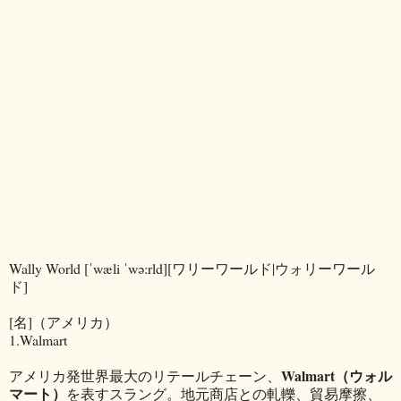
Wally World [ˈwæli ˈwə:rld][ワリーワールド|ウォリーワール
ド]
[名]（アメリカ）
1.Walmart
Walmart（ウォル
アメリカ発世界最大のリテールチェーン、
マート）
を表すスラング。地元商店との軋轢、貿易摩擦、