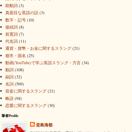
助動詞
(3)
真面目な英語の話
(3)
数字・記号
(10)
接続詞
(8)
前置詞
(7)
代名詞
(11)
通貨・貨幣・お金に関するスラング
(21)
都市・国名
(25)
動画(YouTube)で学ぶ英語スラング・方言
(34)
動詞
(108)
副詞
(32)
名詞
(569)
容姿に関するスラング
(21)
略語
(94)
恋愛に関するスラング
(30)
筆者Profile
堂島海都