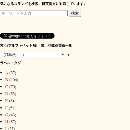
気になるスラングを検索。日英両方に対応しています。
索引(アルファベット順)・国、地域別英語一覧
▼
ラベル・タグ
A
(37)
B
(106)
C
(70)
D
(53)
E
(8)
F
(51)
G
(43)
H
(57)
I
(23)