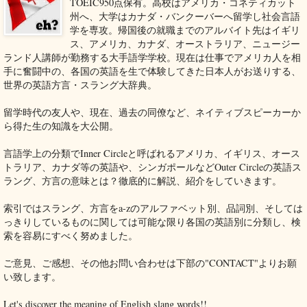
TOEIC950点保有。高校はアメリカ・コネティカット
州へ、大学はカナダ・バンクーバーへ留学し社会言語
学を専攻。帰国後の就職までのアルバイト先はイギリ
ス、アメリカ、カナダ、オーストラリア、ニュージー
ランド人講師が勤務する大手語学学校。現在は仕事でアメリカ人を相
手に奮闘中の、各国の英語を生で体験してきた日本人がお送りする、
世界の英語方言・スラング大辞典。
留学時代の友人や、現在、過去の同僚など、ネイティブスピーカーか
ら得た生の知識を大公開。
言語学上の分類でInner Circleと呼ばれるアメリカ、イギリス、オース
トラリア、カナダ等の英語や、シンガポールなどOuter Circleの英語ス
ラング、方言の意味とは？徹底的に解説、紹介をしていきます。
索引ではスラング、方言をa-zのアルファベット別、品詞別、そしては
っきりしているものに関しては可能な限り各国の英語別に分類し、検
索を容易にすべく努めました。
ご意見、ご感想、その他お問い合わせは下部の"CONTACT"よりお願
い致します。
Let's discover the meaning of English slang words!!