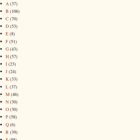
A
(37)
B
(106)
C
(70)
D
(53)
E
(8)
F
(51)
G
(43)
H
(57)
I
(23)
J
(24)
K
(33)
L
(37)
M
(46)
N
(30)
O
(30)
P
(58)
Q
(6)
R
(39)
S
(88)