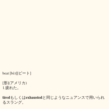
beat [bí:t][ビート]
[形](アメリカ)
1.疲れた。
tired
exhausted
もしくは
と同じようなニュアンスで用いられ
るスラング。