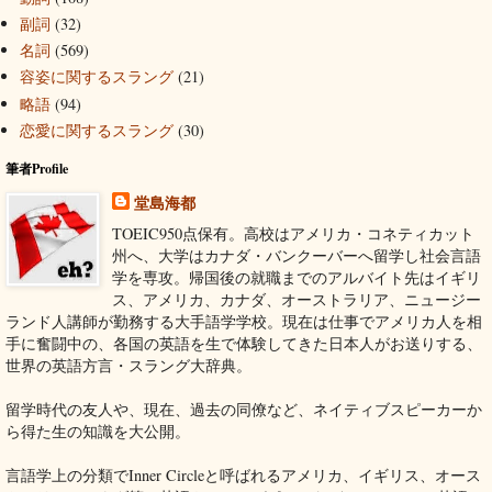
副詞
(32)
名詞
(569)
容姿に関するスラング
(21)
略語
(94)
恋愛に関するスラング
(30)
筆者Profile
堂島海都
TOEIC950点保有。高校はアメリカ・コネティカット
州へ、大学はカナダ・バンクーバーへ留学し社会言語
学を専攻。帰国後の就職までのアルバイト先はイギリ
ス、アメリカ、カナダ、オーストラリア、ニュージー
ランド人講師が勤務する大手語学学校。現在は仕事でアメリカ人を相
手に奮闘中の、各国の英語を生で体験してきた日本人がお送りする、
世界の英語方言・スラング大辞典。
留学時代の友人や、現在、過去の同僚など、ネイティブスピーカーか
ら得た生の知識を大公開。
言語学上の分類でInner Circleと呼ばれるアメリカ、イギリス、オース