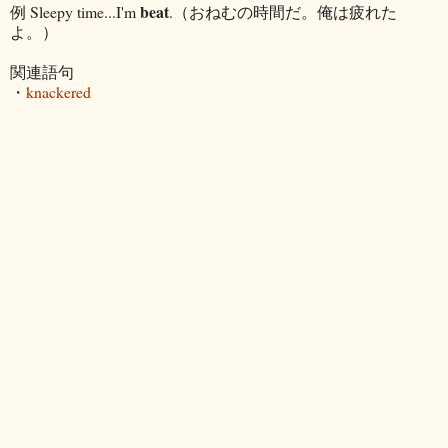
beat
例 Sleepy time...I'm
.（おねむの時間だ。俺は疲れた
よ。）
関連語句
・
knackered