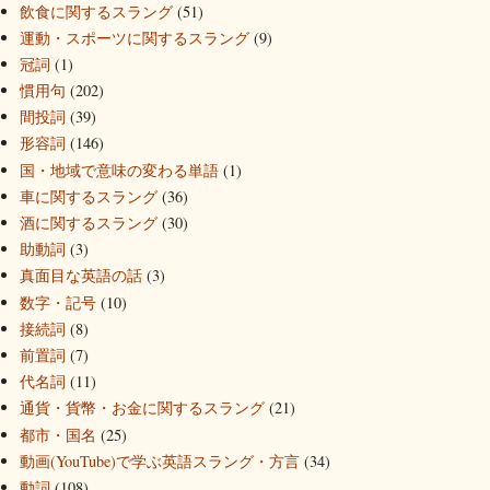
飲食に関するスラング
(51)
運動・スポーツに関するスラング
(9)
冠詞
(1)
慣用句
(202)
間投詞
(39)
形容詞
(146)
国・地域で意味の変わる単語
(1)
車に関するスラング
(36)
酒に関するスラング
(30)
助動詞
(3)
真面目な英語の話
(3)
数字・記号
(10)
接続詞
(8)
前置詞
(7)
代名詞
(11)
通貨・貨幣・お金に関するスラング
(21)
都市・国名
(25)
動画(YouTube)で学ぶ英語スラング・方言
(34)
動詞
(108)