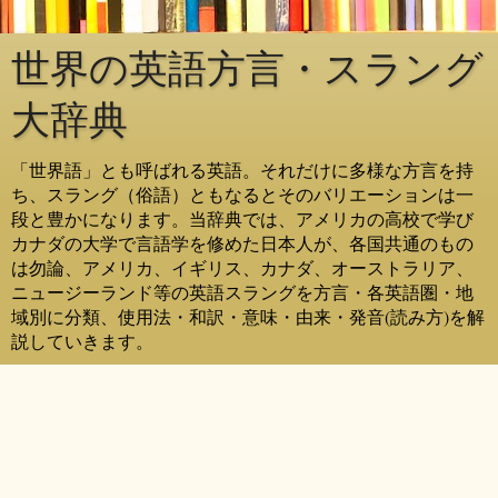
世界の英語方言・スラング
大辞典
「世界語」とも呼ばれる英語。それだけに多様な方言を持
ち、スラング（俗語）ともなるとそのバリエーションは一
段と豊かになります。当辞典では、アメリカの高校で学び
カナダの大学で言語学を修めた日本人が、各国共通のもの
は勿論、アメリカ、イギリス、カナダ、オーストラリア、
ニュージーランド等の英語スラングを方言・各英語圏・地
域別に分類、使用法・和訳・意味・由来・発音(読み方)を解
説していきます。