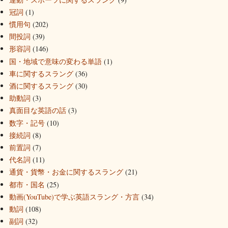
冠詞
(1)
慣用句
(202)
間投詞
(39)
形容詞
(146)
国・地域で意味の変わる単語
(1)
車に関するスラング
(36)
酒に関するスラング
(30)
助動詞
(3)
真面目な英語の話
(3)
数字・記号
(10)
接続詞
(8)
前置詞
(7)
代名詞
(11)
通貨・貨幣・お金に関するスラング
(21)
都市・国名
(25)
動画(YouTube)で学ぶ英語スラング・方言
(34)
動詞
(108)
副詞
(32)