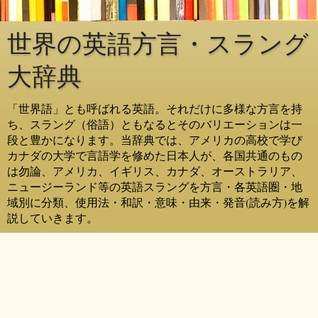
世界の英語方言・スラング
大辞典
「世界語」とも呼ばれる英語。それだけに多様な方言を持
ち、スラング（俗語）ともなるとそのバリエーションは一
段と豊かになります。当辞典では、アメリカの高校で学び
カナダの大学で言語学を修めた日本人が、各国共通のもの
は勿論、アメリカ、イギリス、カナダ、オーストラリア、
ニュージーランド等の英語スラングを方言・各英語圏・地
域別に分類、使用法・和訳・意味・由来・発音(読み方)を解
説していきます。