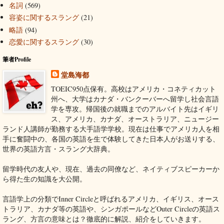
名詞
(569)
容姿に関するスラング
(21)
略語
(94)
恋愛に関するスラング
(30)
筆者Profile
堂島海都
TOEIC950点保有。高校はアメリカ・コネティカット
州へ、大学はカナダ・バンクーバーへ留学し社会言語
学を専攻。帰国後の就職までのアルバイト先はイギリ
ス、アメリカ、カナダ、オーストラリア、ニュージー
ランド人講師が勤務する大手語学学校。現在は仕事でアメリカ人を相
手に奮闘中の、各国の英語を生で体験してきた日本人がお送りする、
世界の英語方言・スラング大辞典。
留学時代の友人や、現在、過去の同僚など、ネイティブスピーカーか
ら得た生の知識を大公開。
言語学上の分類でInner Circleと呼ばれるアメリカ、イギリス、オース
トラリア、カナダ等の英語や、シンガポールなどOuter Circleの英語ス
ラング、方言の意味とは？徹底的に解説、紹介をしていきます。