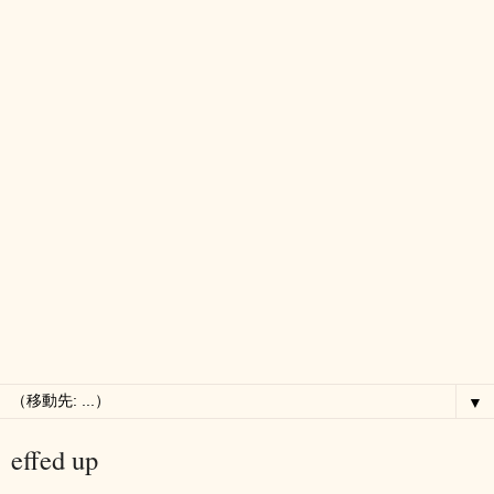
▼
effed up