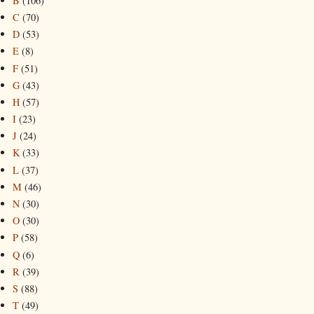
B
(106)
C
(70)
D
(53)
E
(8)
F
(51)
G
(43)
H
(57)
I
(23)
J
(24)
K
(33)
L
(37)
M
(46)
N
(30)
O
(30)
P
(58)
Q
(6)
R
(39)
S
(88)
T
(49)