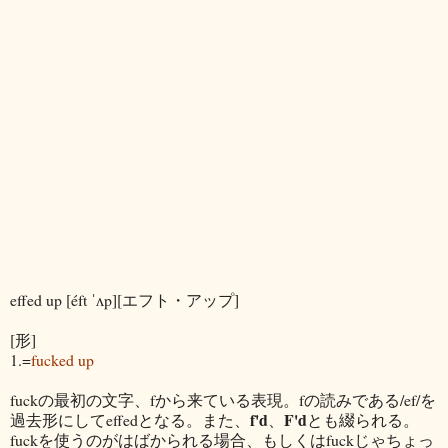
effed up [éft ˈʌp][エフト・アップ]
[形]
1.=
fucked up
fuckの最初の文字、fから来ている表現。fの読みである/ef/を
f'd
F'd
過去形にしてeffedとなる。また、
、
とも綴られる。
fuckを使うのがはばかられる場合、もしくはfuckじゃちょっ