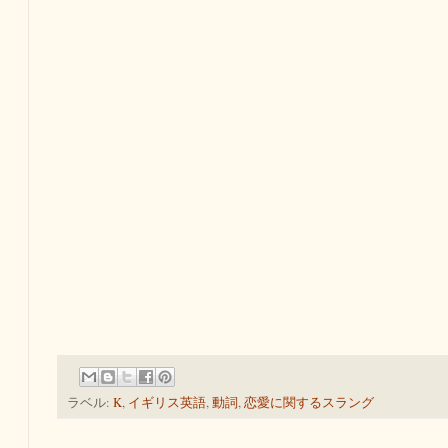
ラベル:
K
,
イギリス英語
,
動詞
,
恋愛に関するスラング