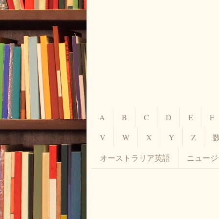
A
B
C
D
E
F
V
W
X
Y
Z
オーストラリア英語
ニュージ