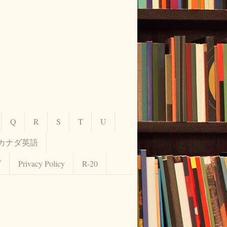
Q
R
S
T
U
カナダ英語
グ
Privacy Policy
R-20