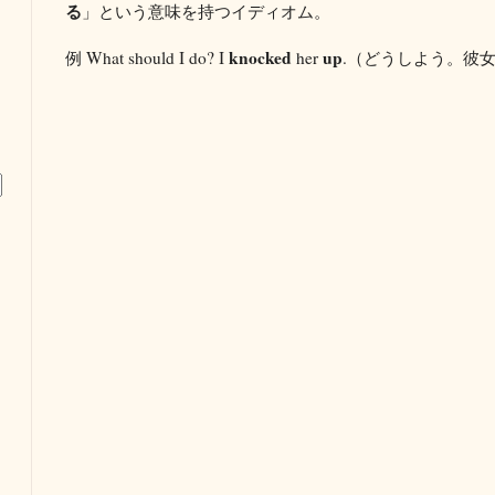
る
」という意味を持つイディオム。
knocked
up
例 What should I do? I
her
.（どうしよう。彼