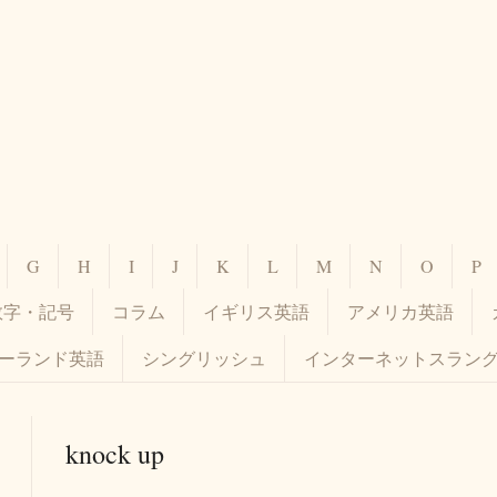
G
H
I
J
K
L
M
N
O
P
数字・記号
コラム
イギリス英語
アメリカ英語
ーランド英語
シングリッシュ
インターネットスラン
knock up