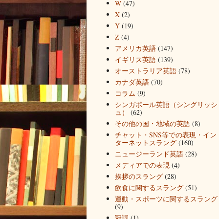
W
(47)
X
(2)
Y
(19)
Z
(4)
アメリカ英語
(147)
イギリス英語
(139)
オーストラリア英語
(78)
カナダ英語
(70)
コラム
(9)
シンガポール英語（シングリッシ
ュ）
(62)
その他の国・地域の英語
(8)
チャット・SNS等での表現・イン
ターネットスラング
(160)
ニュージーランド英語
(28)
メディアでの表現
(4)
挨拶のスラング
(28)
飲食に関するスラング
(51)
運動・スポーツに関するスラング
(9)
冠詞
(1)