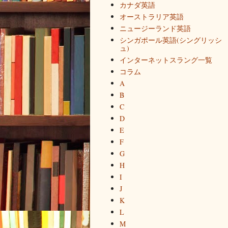
カナダ英語
オーストラリア英語
ニュージーランド英語
シンガポール英語(シングリッシ
ュ)
インターネットスラング一覧
コラム
A
B
C
D
E
F
G
H
I
J
K
L
M