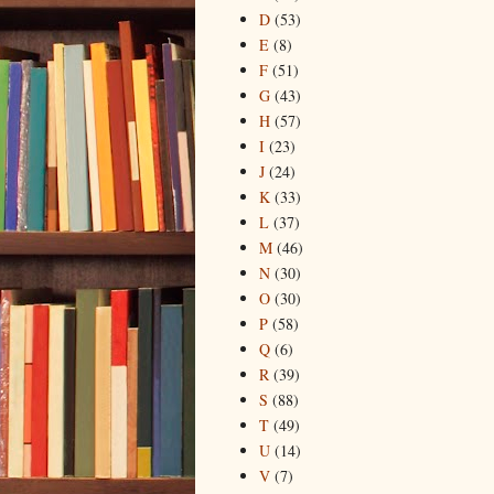
D
(53)
E
(8)
F
(51)
G
(43)
H
(57)
I
(23)
J
(24)
K
(33)
L
(37)
M
(46)
N
(30)
O
(30)
P
(58)
Q
(6)
R
(39)
S
(88)
T
(49)
U
(14)
V
(7)