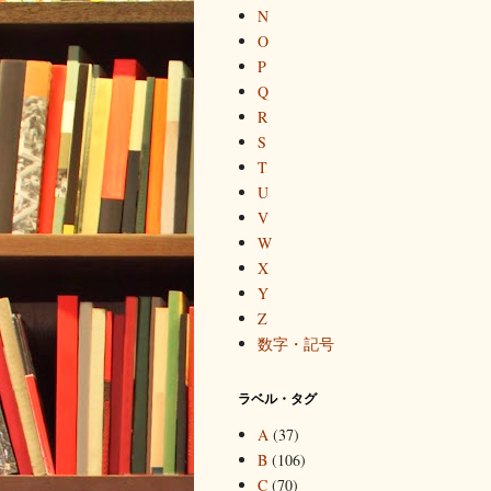
N
O
P
Q
R
S
T
U
V
W
X
Y
Z
数字・記号
ラベル・タグ
A
(37)
B
(106)
C
(70)