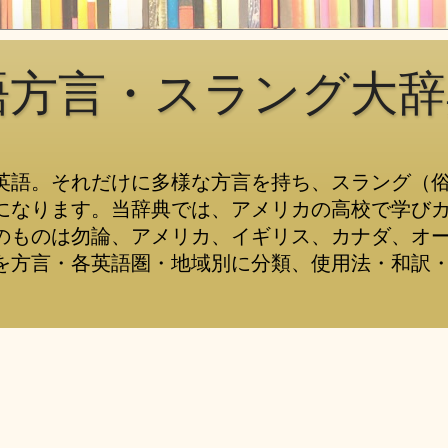
語方言・スラング大辞
英語。それだけに多様な方言を持ち、スラング（
になります。当辞典では、アメリカの高校で学び
のものは勿論、アメリカ、イギリス、カナダ、オ
を方言・各英語圏・地域別に分類、使用法・和訳・