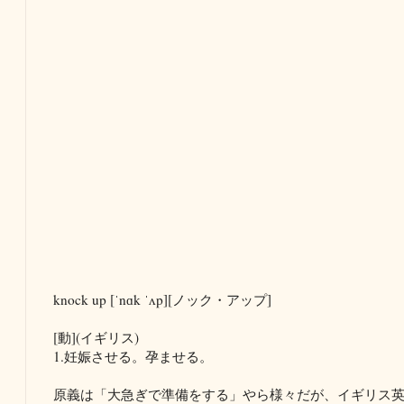
knock up [ˈnɑk ˈʌp][ノック・アップ]
[動](イギリス)
1.妊娠させる。孕ませる。
原義は「大急ぎで準備をする」やら様々だが、イギリス