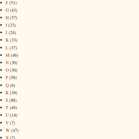
F
(51)
G
(43)
H
(57)
I
(23)
J
(24)
K
(33)
L
(37)
M
(46)
N
(30)
O
(30)
P
(58)
Q
(6)
R
(39)
S
(88)
T
(49)
U
(14)
V
(7)
W
(47)
X
(2)