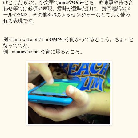
omw
Omw
けとったもの)。小文字で
や
とも。約束事や待ち合
わせ等では必須の表現。意味が意味だけに、携帯電話のメ
ールやSMS、その他SNSのメッセンジャーなどでよく使わ
れる表現です。
OMW
例 Can u wat a bit? I'm
. 今向かってるところ。ちょっと
待っててね。
omw
例 I'm
home. 今家に帰るところ。