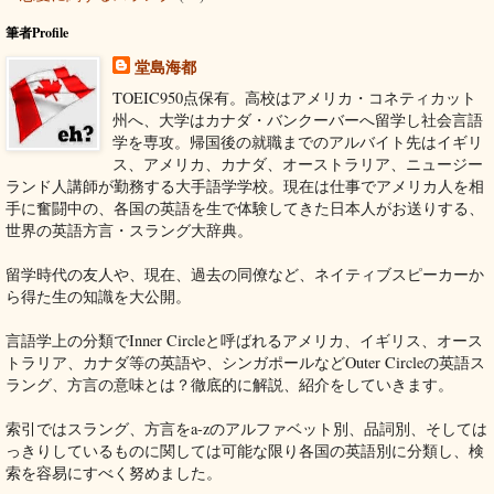
筆者Profile
堂島海都
TOEIC950点保有。高校はアメリカ・コネティカット
州へ、大学はカナダ・バンクーバーへ留学し社会言語
学を専攻。帰国後の就職までのアルバイト先はイギリ
ス、アメリカ、カナダ、オーストラリア、ニュージー
ランド人講師が勤務する大手語学学校。現在は仕事でアメリカ人を相
手に奮闘中の、各国の英語を生で体験してきた日本人がお送りする、
世界の英語方言・スラング大辞典。
留学時代の友人や、現在、過去の同僚など、ネイティブスピーカーか
ら得た生の知識を大公開。
言語学上の分類でInner Circleと呼ばれるアメリカ、イギリス、オース
トラリア、カナダ等の英語や、シンガポールなどOuter Circleの英語ス
ラング、方言の意味とは？徹底的に解説、紹介をしていきます。
索引ではスラング、方言をa-zのアルファベット別、品詞別、そしては
っきりしているものに関しては可能な限り各国の英語別に分類し、検
索を容易にすべく努めました。