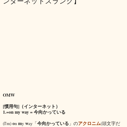
ンターネットスラング】
OMW
[慣用句]（インターネット）
1.=on my way = 今向かっている
o
m
w
今向かっている
アクロニム
(I'm)
n
y
ay「
」の
(頭文字だ