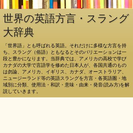
世界の英語方言・スラング
大辞典
「世界語」とも呼ばれる英語。それだけに多様な方言を持
ち、スラング（俗語）ともなるとそのバリエーションは一
段と豊かになります。当辞典では、アメリカの高校で学び
カナダの大学で言語学を修めた日本人が、各国共通のもの
は勿論、アメリカ、イギリス、カナダ、オーストラリア、
ニュージーランド等の英語スラングを方言・各英語圏・地
域別に分類、使用法・和訳・意味・由来・発音(読み方)を解
説していきます。