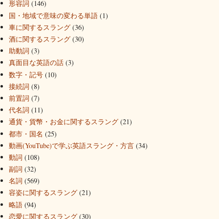
形容詞
(146)
国・地域で意味の変わる単語
(1)
車に関するスラング
(36)
酒に関するスラング
(30)
助動詞
(3)
真面目な英語の話
(3)
数字・記号
(10)
接続詞
(8)
前置詞
(7)
代名詞
(11)
通貨・貨幣・お金に関するスラング
(21)
都市・国名
(25)
動画(YouTube)で学ぶ英語スラング・方言
(34)
動詞
(108)
副詞
(32)
名詞
(569)
容姿に関するスラング
(21)
略語
(94)
恋愛に関するスラング
(30)