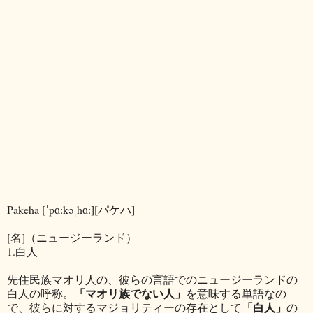
Pakeha [ˈpɑ:kəˌhɑ:][パケハ]
[名]（ニュージーランド）
1.白人
先住民族マオリ人の、彼らの言語でのニュージーランドの
「マオリ族でない人」
白人の呼称。
を意味する単語なの
「白人」
で、彼らに対するマジョリティーの存在として
の