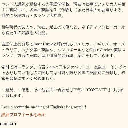
ランド人講師が勤務する大手語学学校。現在は仕事でアメリカ人を相
手に奮闘中の、各国の英語を生で体験してきた日本人がお送りする、
世界の英語方言・スラング大辞典。
留学時代の友人や、現在、過去の同僚など、ネイティブスピーカーか
ら得た生の知識を大公開。
言語学上の分類でInner Circleと呼ばれるアメリカ、イギリス、オース
トラリア、カナダ等の英語や、シンガポールなどOuter Circleの英語ス
ラング、方言の意味とは？徹底的に解説、紹介をしていきます。
索引ではスラング、方言をa-zのアルファベット別、品詞別、そしては
っきりしているものに関しては可能な限り各国の英語別に分類し、検
索を容易にすべく努めました。
ご意見、ご感想、その他お問い合わせは下部の"CONTACT"よりお願
い致します。
Let's discover the meaning of English slang words!!
詳細プロフィールを表示
CONTACT