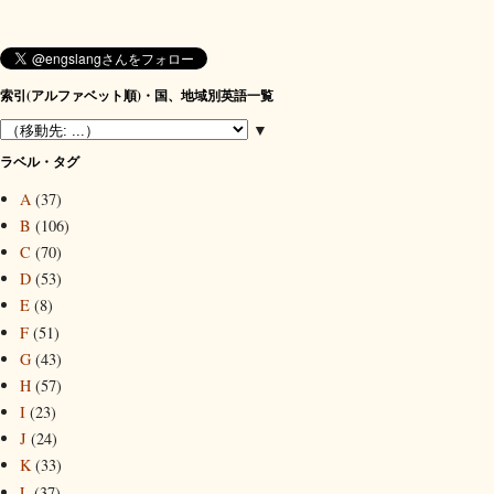
索引(アルファベット順)・国、地域別英語一覧
▼
ラベル・タグ
A
(37)
B
(106)
C
(70)
D
(53)
E
(8)
F
(51)
G
(43)
H
(57)
I
(23)
J
(24)
K
(33)
L
(37)