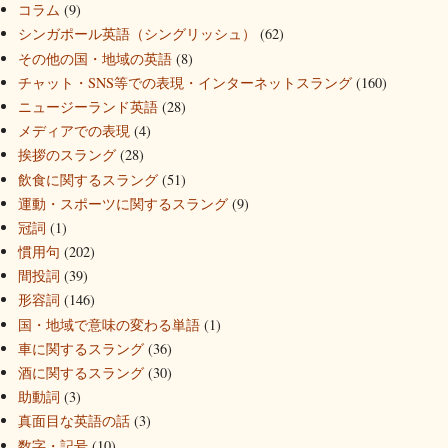
コラム
(9)
シンガポール英語（シングリッシュ）
(62)
その他の国・地域の英語
(8)
チャット・SNS等での表現・インターネットスラング
(160)
ニュージーランド英語
(28)
メディアでの表現
(4)
挨拶のスラング
(28)
飲食に関するスラング
(51)
運動・スポーツに関するスラング
(9)
冠詞
(1)
慣用句
(202)
間投詞
(39)
形容詞
(146)
国・地域で意味の変わる単語
(1)
車に関するスラング
(36)
酒に関するスラング
(30)
助動詞
(3)
真面目な英語の話
(3)
数字・記号
(10)