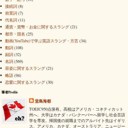
接続詞
(8)
前置詞
(7)
代名詞
(11)
通貨・貨幣・お金に関するスラング
(21)
都市・国名
(25)
動画(YouTube)で学ぶ英語スラング・方言
(34)
動詞
(108)
副詞
(32)
名詞
(569)
容姿に関するスラング
(21)
略語
(94)
恋愛に関するスラング
(30)
筆者Profile
堂島海都
TOEIC950点保有。高校はアメリカ・コネティカット
州へ、大学はカナダ・バンクーバーへ留学し社会言語
学を専攻。帰国後の就職までのアルバイト先はイギリ
ス、アメリカ、カナダ、オーストラリア、ニュージー