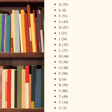
D
(53)
E
(8)
F
(51)
G
(43)
H
(57)
I
(23)
J
(24)
K
(33)
L
(37)
M
(46)
N
(30)
O
(30)
P
(58)
Q
(6)
R
(39)
S
(88)
T
(49)
U
(14)
V
(7)