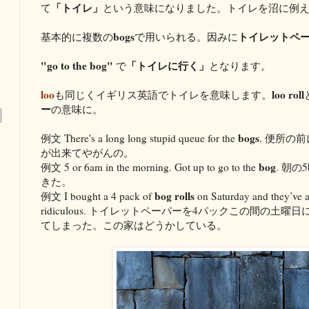
「トイレ」
て
という意味になりました。トイレを沼に例
bogs
トイレットペ
基本的に複数の
で用いられる。因みに
"go to the bog"
「トイレに行く」
で
となります。
loo
loo roll
も同じくイギリス英語でトイレを意味します。
ー
の意味に。
bogs
例文 There's a long long stupid queue for the
. 便所の
が出来てやがんの。
bog
例文 5 or 6am in the morning. Got up to go to the
. 朝
きた。
bog rolls
例文 I bought a 4 pack of
on Saturday and they’ve a
ridiculous. トイレットペーパーを4パックこの間の
てしまった。この家はどうかしている。