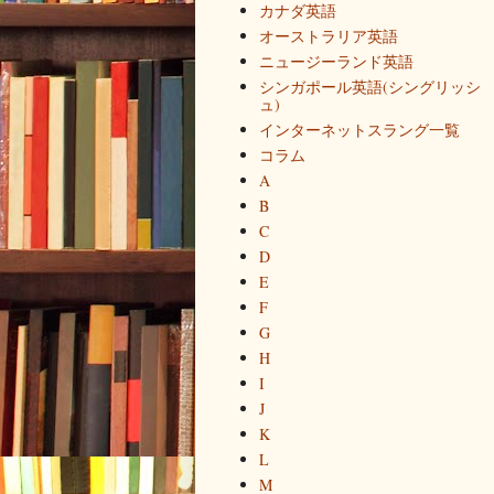
カナダ英語
オーストラリア英語
ニュージーランド英語
シンガポール英語(シングリッシ
ュ)
インターネットスラング一覧
コラム
A
B
C
D
E
F
G
H
I
J
K
L
M