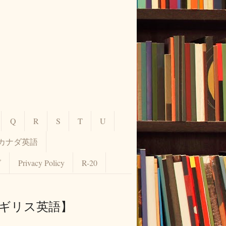
Q
R
S
T
U
カナダ英語
グ
Privacy Policy
R-20
イギリス英語】