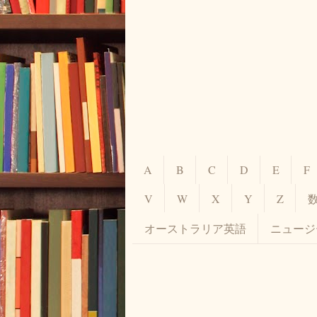
A
B
C
D
E
F
V
W
X
Y
Z
オーストラリア英語
ニュージ