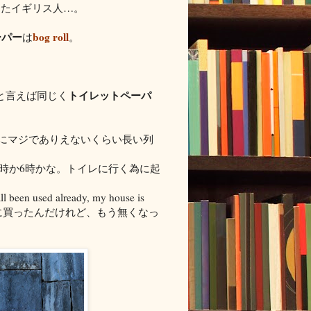
えたイギリス人…。
ーパー
bog roll
は
。
トイレットペーパ
と言えば同じく
前にマジでありえないくらい長い列
の5時か6時かな。トイレに行く為に起
ll been used already, my house is
土曜日に買ったんだけれど、もう無くなっ