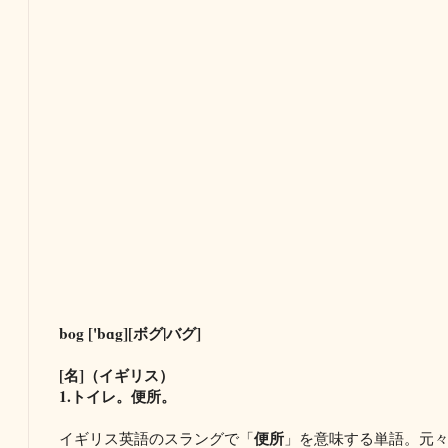
bog ['bɑg][ボグ|バグ]
[名]（イギリス）
1.トイレ。便所。
便所
イギリス英語のスラングで「
」を意味する単語。元