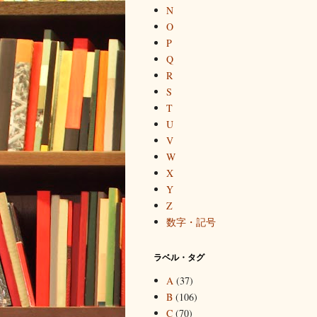
N
O
P
Q
R
S
T
U
V
W
X
Y
Z
数字・記号
ラベル・タグ
A
(37)
B
(106)
C
(70)