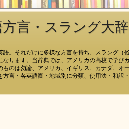
語方言・スラング大辞
英語。それだけに多様な方言を持ち、スラング（
になります。当辞典では、アメリカの高校で学び
のものは勿論、アメリカ、イギリス、カナダ、オ
を方言・各英語圏・地域別に分類、使用法・和訳・