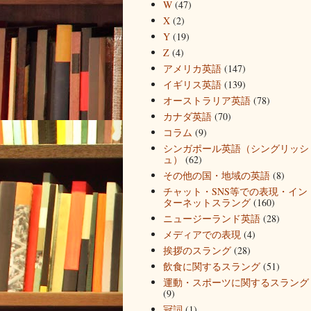
W
(47)
X
(2)
Y
(19)
Z
(4)
アメリカ英語
(147)
イギリス英語
(139)
オーストラリア英語
(78)
カナダ英語
(70)
コラム
(9)
シンガポール英語（シングリッシ
ュ）
(62)
その他の国・地域の英語
(8)
チャット・SNS等での表現・イン
ターネットスラング
(160)
ニュージーランド英語
(28)
メディアでの表現
(4)
挨拶のスラング
(28)
飲食に関するスラング
(51)
運動・スポーツに関するスラング
(9)
冠詞
(1)