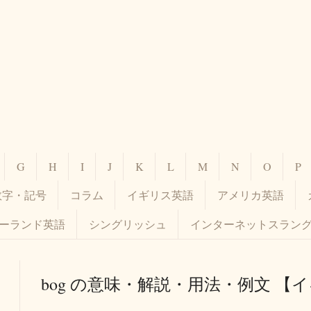
G
H
I
J
K
L
M
N
O
P
数字・記号
コラム
イギリス英語
アメリカ英語
ーランド英語
シングリッシュ
インターネットスラン
bog の意味・解説・用法・例文 【