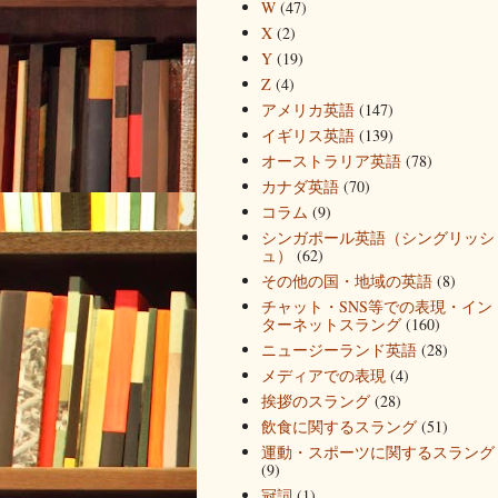
W
(47)
X
(2)
Y
(19)
Z
(4)
アメリカ英語
(147)
イギリス英語
(139)
オーストラリア英語
(78)
カナダ英語
(70)
コラム
(9)
シンガポール英語（シングリッシ
ュ）
(62)
その他の国・地域の英語
(8)
チャット・SNS等での表現・イン
ターネットスラング
(160)
ニュージーランド英語
(28)
メディアでの表現
(4)
挨拶のスラング
(28)
飲食に関するスラング
(51)
運動・スポーツに関するスラング
(9)
冠詞
(1)