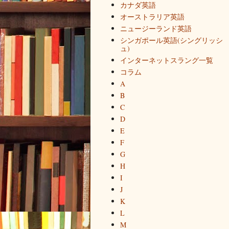
カナダ英語
オーストラリア英語
ニュージーランド英語
シンガポール英語(シングリッシ
ュ)
インターネットスラング一覧
コラム
A
B
C
D
E
F
G
H
I
J
K
L
M