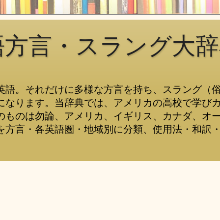
語方言・スラング大辞
英語。それだけに多様な方言を持ち、スラング（
になります。当辞典では、アメリカの高校で学び
のものは勿論、アメリカ、イギリス、カナダ、オ
を方言・各英語圏・地域別に分類、使用法・和訳・