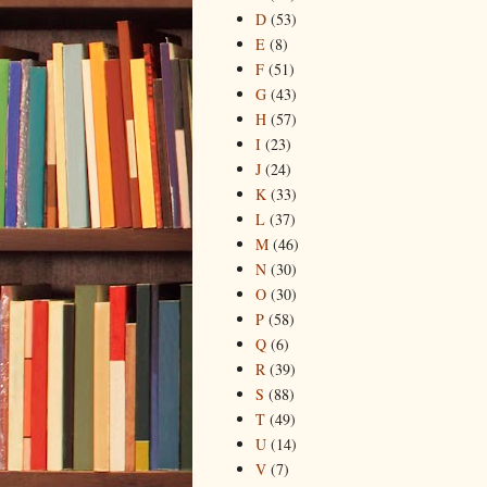
D
(53)
E
(8)
F
(51)
G
(43)
H
(57)
I
(23)
J
(24)
K
(33)
L
(37)
M
(46)
N
(30)
O
(30)
P
(58)
Q
(6)
R
(39)
S
(88)
T
(49)
U
(14)
V
(7)