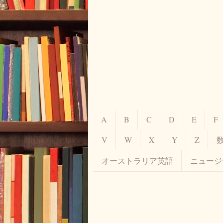
A
B
C
D
E
F
V
W
X
Y
Z
オーストラリア英語
ニュージ