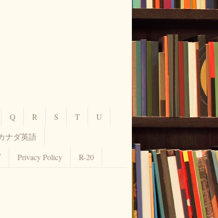
Q
R
S
T
U
カナダ英語
グ
Privacy Policy
R-20