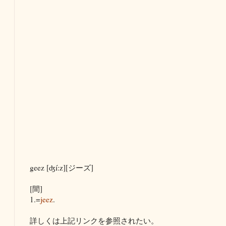
geez [ʤí:z][ジーズ]
[間]
1.=
jeez
.
詳しくは上記リンクを参照されたい。