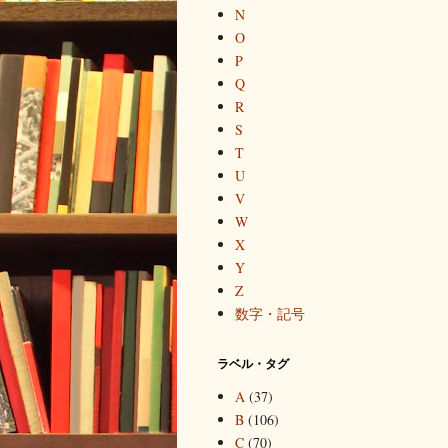
N
O
P
Q
R
S
T
U
V
W
X
Y
Z
数字・記号
ラベル・タグ
A
(37)
B
(106)
C
(70)