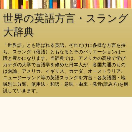
世界の英語方言・スラング
大辞典
「世界語」とも呼ばれる英語。それだけに多様な方言を持
ち、スラング（俗語）ともなるとそのバリエーションは一
段と豊かになります。当辞典では、アメリカの高校で学び
カナダの大学で言語学を修めた日本人が、各国共通のもの
は勿論、アメリカ、イギリス、カナダ、オーストラリア、
ニュージーランド等の英語スラングを方言・各英語圏・地
域別に分類、使用法・和訳・意味・由来・発音(読み方)を解
説していきます。