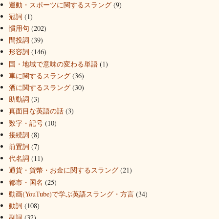
運動・スポーツに関するスラング
(9)
冠詞
(1)
慣用句
(202)
間投詞
(39)
形容詞
(146)
国・地域で意味の変わる単語
(1)
車に関するスラング
(36)
酒に関するスラング
(30)
助動詞
(3)
真面目な英語の話
(3)
数字・記号
(10)
接続詞
(8)
前置詞
(7)
代名詞
(11)
通貨・貨幣・お金に関するスラング
(21)
都市・国名
(25)
動画(YouTube)で学ぶ英語スラング・方言
(34)
動詞
(108)
副詞
(32)