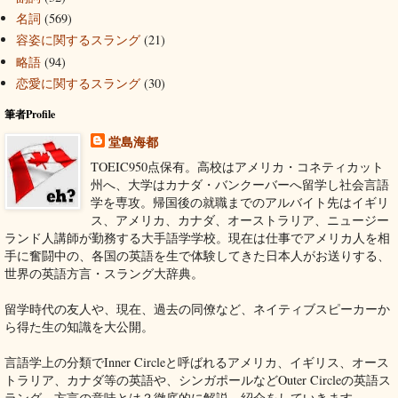
名詞
(569)
容姿に関するスラング
(21)
略語
(94)
恋愛に関するスラング
(30)
筆者Profile
堂島海都
TOEIC950点保有。高校はアメリカ・コネティカット
州へ、大学はカナダ・バンクーバーへ留学し社会言語
学を専攻。帰国後の就職までのアルバイト先はイギリ
ス、アメリカ、カナダ、オーストラリア、ニュージー
ランド人講師が勤務する大手語学学校。現在は仕事でアメリカ人を相
手に奮闘中の、各国の英語を生で体験してきた日本人がお送りする、
世界の英語方言・スラング大辞典。
留学時代の友人や、現在、過去の同僚など、ネイティブスピーカーか
ら得た生の知識を大公開。
言語学上の分類でInner Circleと呼ばれるアメリカ、イギリス、オース
トラリア、カナダ等の英語や、シンガポールなどOuter Circleの英語ス
ラング、方言の意味とは？徹底的に解説、紹介をしていきます。