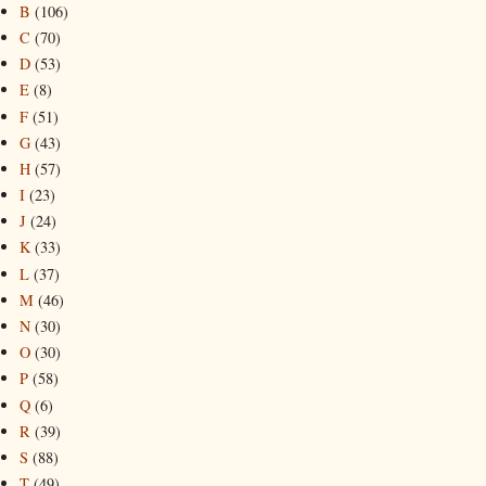
B
(106)
C
(70)
D
(53)
E
(8)
F
(51)
G
(43)
H
(57)
I
(23)
J
(24)
K
(33)
L
(37)
M
(46)
N
(30)
O
(30)
P
(58)
Q
(6)
R
(39)
S
(88)
T
(49)