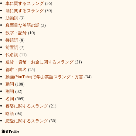
車に関するスラング
(36)
酒に関するスラング
(30)
助動詞
(3)
真面目な英語の話
(3)
数字・記号
(10)
接続詞
(8)
前置詞
(7)
代名詞
(11)
通貨・貨幣・お金に関するスラング
(21)
都市・国名
(25)
動画(YouTube)で学ぶ英語スラング・方言
(34)
動詞
(108)
副詞
(32)
名詞
(569)
容姿に関するスラング
(21)
略語
(94)
恋愛に関するスラング
(30)
筆者Profile