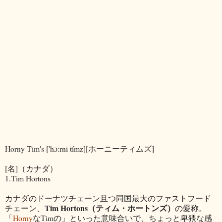
Horny Tim's ['hɔ:rni tímz][ホーニーティムズ]
[名]（カナダ）
1.Tim Hortons
カナダのドーナツチェーン且つ同国最大のファストフード
Tim Hortons（ティム・ホートンズ）
チェーン、
の愛称。
「
Horny
なTimの」といった意味合いで、ちょっと卑猥な感