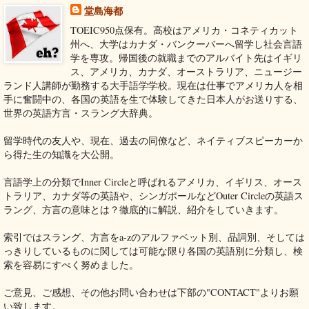
堂島海都
TOEIC950点保有。高校はアメリカ・コネティカット
州へ、大学はカナダ・バンクーバーへ留学し社会言語
学を専攻。帰国後の就職までのアルバイト先はイギリ
ス、アメリカ、カナダ、オーストラリア、ニュージー
ランド人講師が勤務する大手語学学校。現在は仕事でアメリカ人を相
手に奮闘中の、各国の英語を生で体験してきた日本人がお送りする、
世界の英語方言・スラング大辞典。
留学時代の友人や、現在、過去の同僚など、ネイティブスピーカーか
ら得た生の知識を大公開。
言語学上の分類でInner Circleと呼ばれるアメリカ、イギリス、オース
トラリア、カナダ等の英語や、シンガポールなどOuter Circleの英語ス
ラング、方言の意味とは？徹底的に解説、紹介をしていきます。
索引ではスラング、方言をa-zのアルファベット別、品詞別、そしては
っきりしているものに関しては可能な限り各国の英語別に分類し、検
索を容易にすべく努めました。
ご意見、ご感想、その他お問い合わせは下部の"CONTACT"よりお願
い致します。