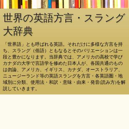
世界の英語方言・スラング
大辞典
「世界語」とも呼ばれる英語。それだけに多様な方言を持
ち、スラング（俗語）ともなるとそのバリエーションは一
段と豊かになります。当辞典では、アメリカの高校で学び
カナダの大学で言語学を修めた日本人が、各国共通のもの
は勿論、アメリカ、イギリス、カナダ、オーストラリア、
ニュージーランド等の英語スラングを方言・各英語圏・地
域別に分類、使用法・和訳・意味・由来・発音(読み方)を解
説していきます。