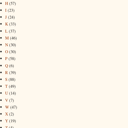
H
(57)
I
(23)
J
(24)
K
(33)
L
(37)
M
(46)
N
(30)
O
(30)
P
(58)
Q
(6)
R
(39)
S
(88)
T
(49)
U
(14)
V
(7)
W
(47)
X
(2)
Y
(19)
Z
(4)