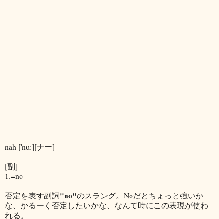
nah ['nɑ:][ナー]
[副]
1.=no
"no"
否定を表す副詞
のスラング。Noだとちょっと強いか
な、かるーく否定したいかな、なんて時にこの表現が使わ
れる。