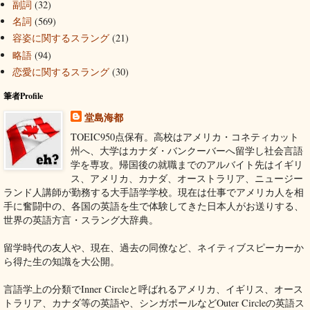
副詞
(32)
名詞
(569)
容姿に関するスラング
(21)
略語
(94)
恋愛に関するスラング
(30)
筆者Profile
堂島海都
TOEIC950点保有。高校はアメリカ・コネティカット
州へ、大学はカナダ・バンクーバーへ留学し社会言語
学を専攻。帰国後の就職までのアルバイト先はイギリ
ス、アメリカ、カナダ、オーストラリア、ニュージー
ランド人講師が勤務する大手語学学校。現在は仕事でアメリカ人を相
手に奮闘中の、各国の英語を生で体験してきた日本人がお送りする、
世界の英語方言・スラング大辞典。
留学時代の友人や、現在、過去の同僚など、ネイティブスピーカーか
ら得た生の知識を大公開。
言語学上の分類でInner Circleと呼ばれるアメリカ、イギリス、オース
トラリア、カナダ等の英語や、シンガポールなどOuter Circleの英語ス