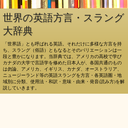
世界の英語方言・スラング
大辞典
「世界語」とも呼ばれる英語。それだけに多様な方言を持
ち、スラング（俗語）ともなるとそのバリエーションは一
段と豊かになります。当辞典では、アメリカの高校で学び
カナダの大学で言語学を修めた日本人が、各国共通のもの
は勿論、アメリカ、イギリス、カナダ、オーストラリア、
ニュージーランド等の英語スラングを方言・各英語圏・地
域別に分類、使用法・和訳・意味・由来・発音(読み方)を解
説していきます。