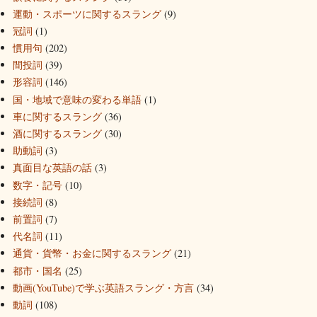
運動・スポーツに関するスラング
(9)
冠詞
(1)
慣用句
(202)
間投詞
(39)
形容詞
(146)
国・地域で意味の変わる単語
(1)
車に関するスラング
(36)
酒に関するスラング
(30)
助動詞
(3)
真面目な英語の話
(3)
数字・記号
(10)
接続詞
(8)
前置詞
(7)
代名詞
(11)
通貨・貨幣・お金に関するスラング
(21)
都市・国名
(25)
動画(YouTube)で学ぶ英語スラング・方言
(34)
動詞
(108)