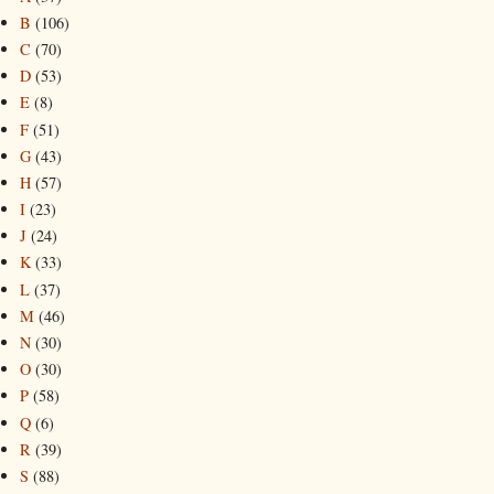
B
(106)
C
(70)
D
(53)
E
(8)
F
(51)
G
(43)
H
(57)
I
(23)
J
(24)
K
(33)
L
(37)
M
(46)
N
(30)
O
(30)
P
(58)
Q
(6)
R
(39)
S
(88)