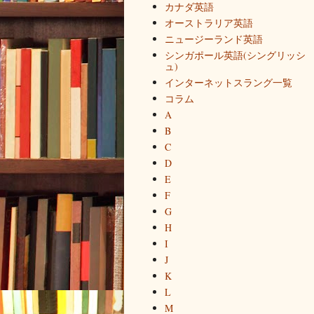
カナダ英語
オーストラリア英語
ニュージーランド英語
シンガポール英語(シングリッシ
ュ)
インターネットスラング一覧
コラム
A
B
C
D
E
F
G
H
I
J
K
L
M