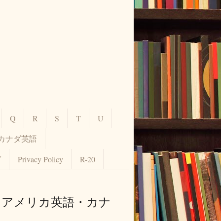
Q
R
S
T
U
カナダ英語
グ
Privacy Policy
R-20
 【アメリカ英語・カナ