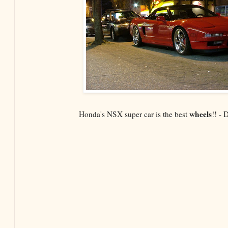
wheels
Honda's NSX super car is the best
!! -