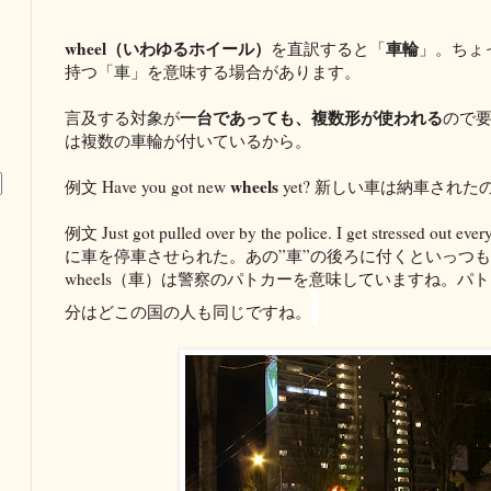
wheel（いわゆるホイール）
車輪
を直訳すると「
」。ちょ
持つ「車」を意味する場合があります。
一台であっても、複数形が使われる
言及する対象が
ので
は複数の車輪が付いているから。
wheels
例文 Have you got new
yet? 新しい車は納車された
例文 Just got pulled over by the police. I get stressed out ever
に車を停車させられた。あの”車”の後ろに付くといっつもイ
wheels（車）は警察のパトカーを意味していますね。
分はどこの国の人も同じですね。