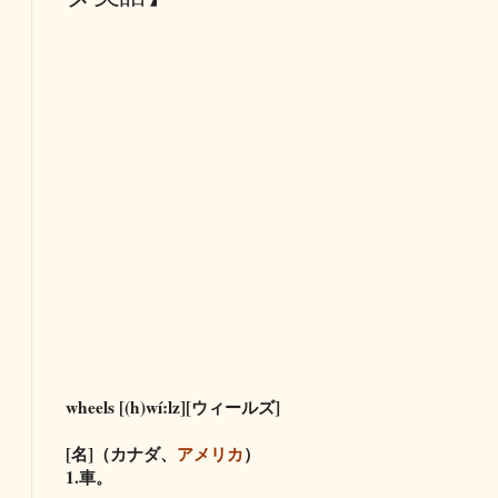
wheels [(h)wí:lz][ウィールズ]
[名]（カナダ、
アメリカ
）
1.車。