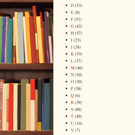
D
(53)
E
(8)
F
(51)
G
(43)
H
(57)
I
(23)
J
(24)
K
(33)
L
(37)
M
(46)
N
(30)
O
(30)
P
(58)
Q
(6)
R
(39)
S
(88)
T
(49)
U
(14)
V
(7)