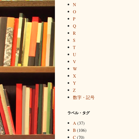
N
O
P
Q
R
S
T
U
V
W
X
Y
Z
数字・記号
ラベル・タグ
A
(37)
B
(106)
C
(70)