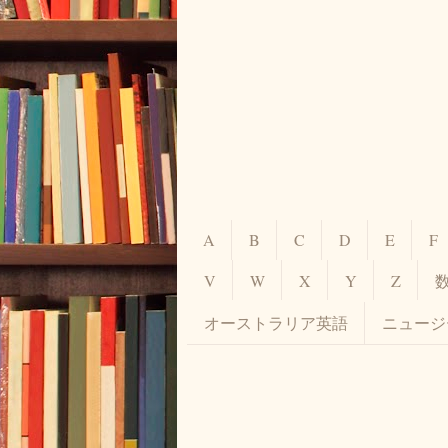
A
B
C
D
E
F
V
W
X
Y
Z
オーストラリア英語
ニュージ