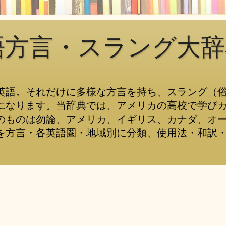
語方言・スラング大辞
英語。それだけに多様な方言を持ち、スラング（
になります。当辞典では、アメリカの高校で学び
のものは勿論、アメリカ、イギリス、カナダ、オ
を方言・各英語圏・地域別に分類、使用法・和訳・