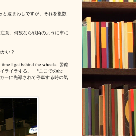
っと遠まわしですが、それを複数
要注意。何故なら戦術のように車に
のかい？
wheels
y time I get behind the
. 警察
ライラする。 *ここでのthe
パトカーに先導されて停車する時の気