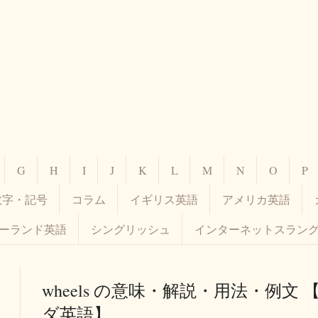
G
H
I
J
K
L
M
N
O
P
数字・記号
コラム
イギリス英語
アメリカ英語
ーランド英語
シングリッシュ
インターネットスラン
wheels の意味・解説・用法・例文
ダ英語】