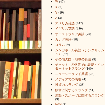
W
(47)
X
(2)
Y
(19)
Z
(4)
アメリカ英語
(147)
イギリス英語
(139)
オーストラリア英語
(78)
カナダ英語
(70)
コラム
(9)
シンガポール英語（シングリッシ
ュ）
(62)
その他の国・地域の英語
(8)
チャット・SNS等での表現・イン
ターネットスラング
(160)
ニュージーランド英語
(28)
メディアでの表現
(4)
挨拶のスラング
(28)
飲食に関するスラング
(51)
運動・スポーツに関するスラング
(9)
冠詞
(1)