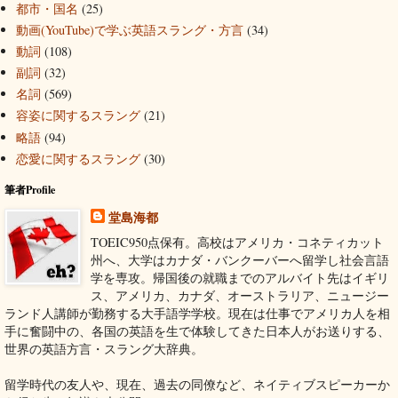
都市・国名
(25)
動画(YouTube)で学ぶ英語スラング・方言
(34)
動詞
(108)
副詞
(32)
名詞
(569)
容姿に関するスラング
(21)
略語
(94)
恋愛に関するスラング
(30)
筆者Profile
堂島海都
TOEIC950点保有。高校はアメリカ・コネティカット
州へ、大学はカナダ・バンクーバーへ留学し社会言語
学を専攻。帰国後の就職までのアルバイト先はイギリ
ス、アメリカ、カナダ、オーストラリア、ニュージー
ランド人講師が勤務する大手語学学校。現在は仕事でアメリカ人を相
手に奮闘中の、各国の英語を生で体験してきた日本人がお送りする、
世界の英語方言・スラング大辞典。
留学時代の友人や、現在、過去の同僚など、ネイティブスピーカーか