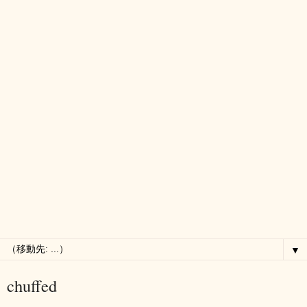
▼
chuffed