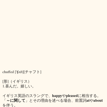
chuffed ['ʧʌft][チャフト]
[形]（イギリス）
1.喜んだ。嬉しい。
happy
pleased
イギリス英語のスラングで、
や
に相当する。
～に関して
at
about
「
」とその理由を述べる場合、前置詞
や
を伴う。