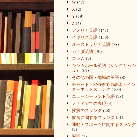
W
(47)
X
(2)
Y
(19)
Z
(4)
アメリカ英語
(147)
イギリス英語
(139)
オーストラリア英語
(78)
カナダ英語
(70)
コラム
(9)
シンガポール英語（シングリッシ
ュ）
(62)
その他の国・地域の英語
(8)
チャット・SNS等での表現・イン
ターネットスラング
(160)
ニュージーランド英語
(28)
メディアでの表現
(4)
挨拶のスラング
(28)
飲食に関するスラング
(51)
運動・スポーツに関するスラング
(9)
冠詞
(1)