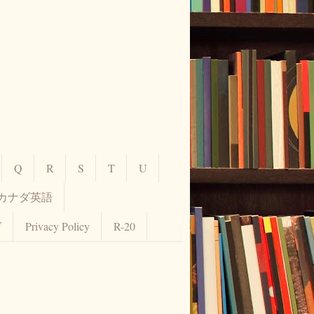
Q
R
S
T
U
カナダ英語
グ
Privacy Policy
R-20