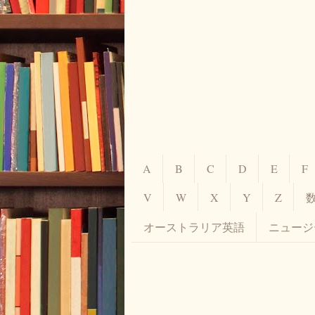
A
B
C
D
E
F
V
W
X
Y
Z
オーストラリア英語
ニュージ