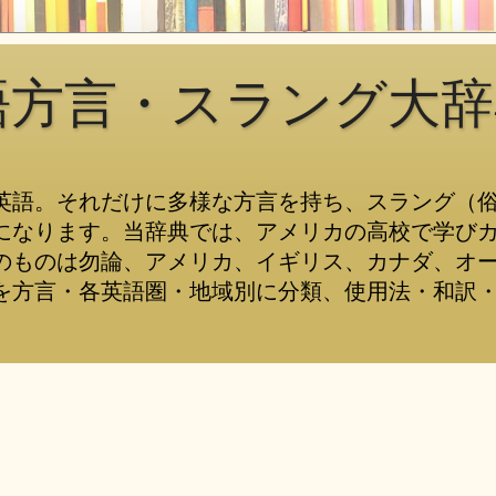
語方言・スラング大辞
英語。それだけに多様な方言を持ち、スラング（
になります。当辞典では、アメリカの高校で学び
のものは勿論、アメリカ、イギリス、カナダ、オ
を方言・各英語圏・地域別に分類、使用法・和訳・