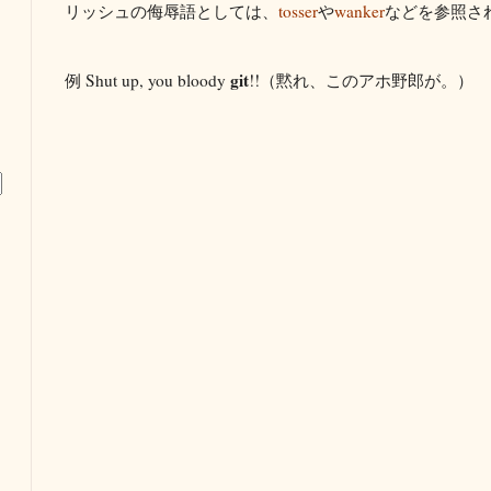
リッシュの侮辱語としては、
tosser
や
wanker
などを参照さ
git
例 Shut up, you bloody
!!（黙れ、このアホ野郎が。）