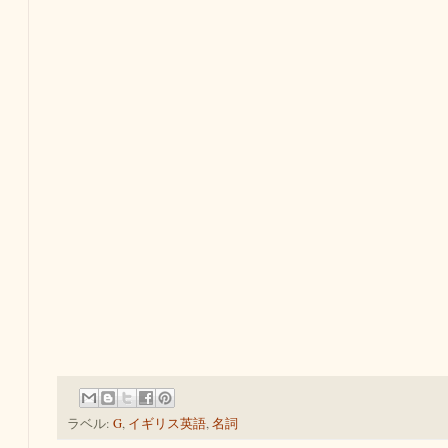
ラベル:
G
,
イギリス英語
,
名詞