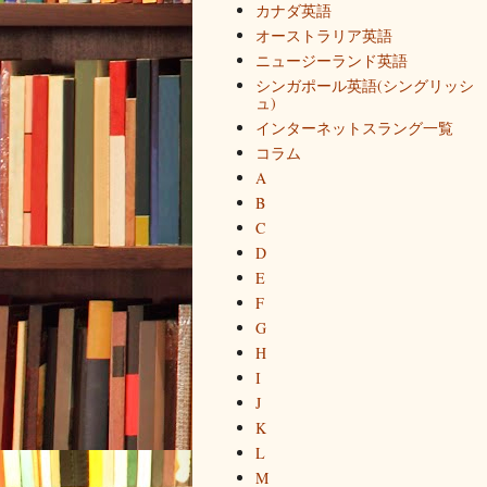
カナダ英語
オーストラリア英語
ニュージーランド英語
シンガポール英語(シングリッシ
ュ)
インターネットスラング一覧
コラム
A
B
C
D
E
F
G
H
I
J
K
L
M