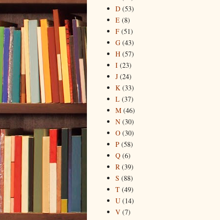
D
(53)
E
(8)
F
(51)
G
(43)
H
(57)
I
(23)
J
(24)
K
(33)
L
(37)
M
(46)
N
(30)
O
(30)
P
(58)
Q
(6)
R
(39)
S
(88)
T
(49)
U
(14)
V
(7)