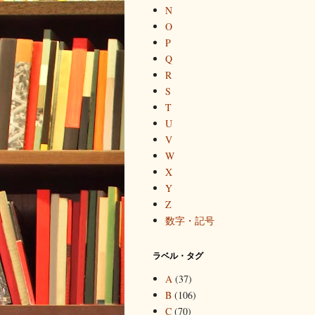
N
O
P
Q
R
S
T
U
V
W
X
Y
Z
数字・記号
ラベル・タグ
A
(37)
B
(106)
C
(70)