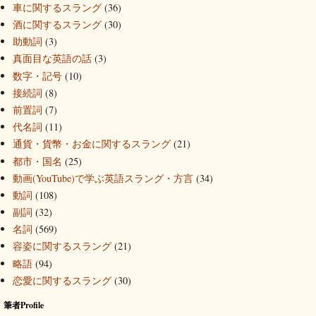
車に関するスラング
(36)
酒に関するスラング
(30)
助動詞
(3)
真面目な英語の話
(3)
数字・記号
(10)
接続詞
(8)
前置詞
(7)
代名詞
(11)
通貨・貨幣・お金に関するスラング
(21)
都市・国名
(25)
動画(YouTube)で学ぶ英語スラング・方言
(34)
動詞
(108)
副詞
(32)
名詞
(569)
容姿に関するスラング
(21)
略語
(94)
恋愛に関するスラング
(30)
筆者Profile