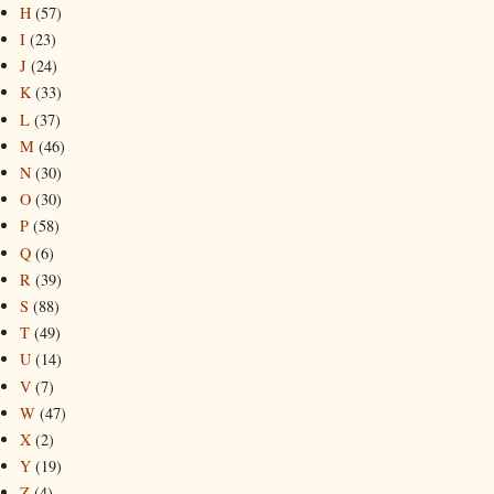
H
(57)
I
(23)
J
(24)
K
(33)
L
(37)
M
(46)
N
(30)
O
(30)
P
(58)
Q
(6)
R
(39)
S
(88)
T
(49)
U
(14)
V
(7)
W
(47)
X
(2)
Y
(19)
Z
(4)