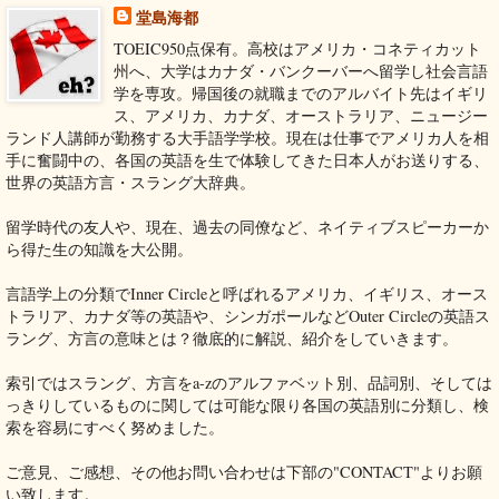
堂島海都
TOEIC950点保有。高校はアメリカ・コネティカット
州へ、大学はカナダ・バンクーバーへ留学し社会言語
学を専攻。帰国後の就職までのアルバイト先はイギリ
ス、アメリカ、カナダ、オーストラリア、ニュージー
ランド人講師が勤務する大手語学学校。現在は仕事でアメリカ人を相
手に奮闘中の、各国の英語を生で体験してきた日本人がお送りする、
世界の英語方言・スラング大辞典。
留学時代の友人や、現在、過去の同僚など、ネイティブスピーカーか
ら得た生の知識を大公開。
言語学上の分類でInner Circleと呼ばれるアメリカ、イギリス、オース
トラリア、カナダ等の英語や、シンガポールなどOuter Circleの英語ス
ラング、方言の意味とは？徹底的に解説、紹介をしていきます。
索引ではスラング、方言をa-zのアルファベット別、品詞別、そしては
っきりしているものに関しては可能な限り各国の英語別に分類し、検
索を容易にすべく努めました。
ご意見、ご感想、その他お問い合わせは下部の"CONTACT"よりお願
い致します。