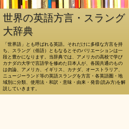
世界の英語方言・スラング
大辞典
「世界語」とも呼ばれる英語。それだけに多様な方言を持
ち、スラング（俗語）ともなるとそのバリエーションは一
段と豊かになります。当辞典では、アメリカの高校で学び
カナダの大学で言語学を修めた日本人が、各国共通のもの
は勿論、アメリカ、イギリス、カナダ、オーストラリア、
ニュージーランド等の英語スラングを方言・各英語圏・地
域別に分類、使用法・和訳・意味・由来・発音(読み方)を解
説していきます。