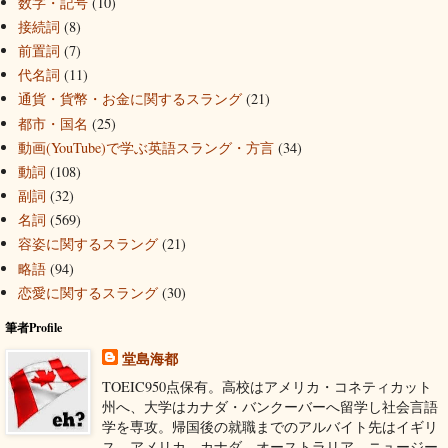
数字・記号
(10)
接続詞
(8)
前置詞
(7)
代名詞
(11)
通貨・貨幣・お金に関するスラング
(21)
都市・国名
(25)
動画(YouTube)で学ぶ英語スラング・方言
(34)
動詞
(108)
副詞
(32)
名詞
(569)
容姿に関するスラング
(21)
略語
(94)
恋愛に関するスラング
(30)
筆者Profile
堂島海都
TOEIC950点保有。高校はアメリカ・コネティカット
州へ、大学はカナダ・バンクーバーへ留学し社会言語
学を専攻。帰国後の就職までのアルバイト先はイギリ
ス、アメリカ、カナダ、オーストラリア、ニュージー