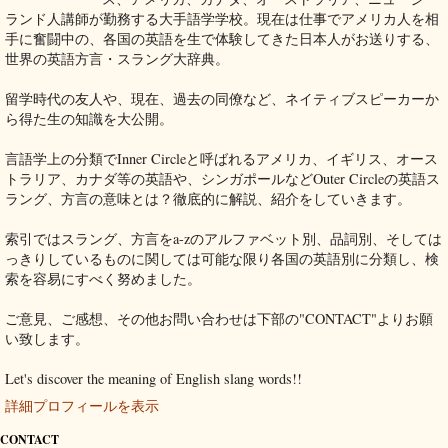
ランド人講師が勤務する大手語学学校。現在は仕事でアメリカ人を相
手に奮闘中の、各国の英語を生で体験してきた日本人がお送りする、
世界の英語方言・スラング大辞典。
留学時代の友人や、現在、過去の同僚など、ネイティブスピーカーか
ら得た生の知識を大公開。
言語学上の分類でInner Circleと呼ばれるアメリカ、イギリス、オース
トラリア、カナダ等の英語や、シンガポールなどOuter Circleの英語ス
ラング、方言の意味とは？徹底的に解説、紹介をしていきます。
索引ではスラング、方言をa-zのアルファベット別、品詞別、そしては
っきりしているものに関しては可能な限り各国の英語別に分類し、検
索を容易にすべく努めました。
ご意見、ご感想、その他お問い合わせは下部の"CONTACT"よりお願
い致します。
Let's discover the meaning of English slang words!!
詳細プロフィールを表示
CONTACT