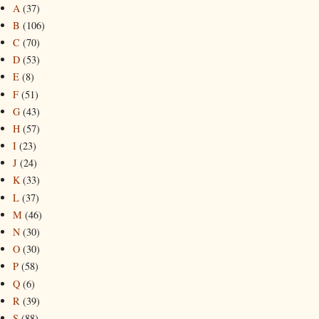
A
(37)
B
(106)
C
(70)
D
(53)
E
(8)
F
(51)
G
(43)
H
(57)
I
(23)
J
(24)
K
(33)
L
(37)
M
(46)
N
(30)
O
(30)
P
(58)
Q
(6)
R
(39)
S
(88)