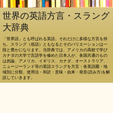
世界の英語方言・スラング
大辞典
「世界語」とも呼ばれる英語。それだけに多様な方言を持
ち、スラング（俗語）ともなるとそのバリエーションは一
段と豊かになります。当辞典では、アメリカの高校で学び
カナダの大学で言語学を修めた日本人が、各国共通のもの
は勿論、アメリカ、イギリス、カナダ、オーストラリア、
ニュージーランド等の英語スラングを方言・各英語圏・地
域別に分類、使用法・和訳・意味・由来・発音(読み方)を解
説していきます。