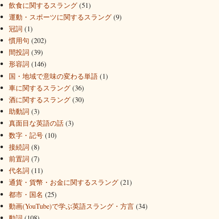
飲食に関するスラング
(51)
運動・スポーツに関するスラング
(9)
冠詞
(1)
慣用句
(202)
間投詞
(39)
形容詞
(146)
国・地域で意味の変わる単語
(1)
車に関するスラング
(36)
酒に関するスラング
(30)
助動詞
(3)
真面目な英語の話
(3)
数字・記号
(10)
接続詞
(8)
前置詞
(7)
代名詞
(11)
通貨・貨幣・お金に関するスラング
(21)
都市・国名
(25)
動画(YouTube)で学ぶ英語スラング・方言
(34)
動詞
(108)