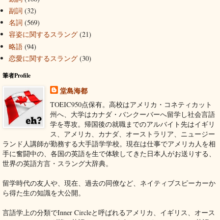
副詞
(32)
名詞
(569)
容姿に関するスラング
(21)
略語
(94)
恋愛に関するスラング
(30)
筆者Profile
堂島海都
TOEIC950点保有。高校はアメリカ・コネティカット
州へ、大学はカナダ・バンクーバーへ留学し社会言語
学を専攻。帰国後の就職までのアルバイト先はイギリ
ス、アメリカ、カナダ、オーストラリア、ニュージー
ランド人講師が勤務する大手語学学校。現在は仕事でアメリカ人を相
手に奮闘中の、各国の英語を生で体験してきた日本人がお送りする、
世界の英語方言・スラング大辞典。
留学時代の友人や、現在、過去の同僚など、ネイティブスピーカーか
ら得た生の知識を大公開。
言語学上の分類でInner Circleと呼ばれるアメリカ、イギリス、オース