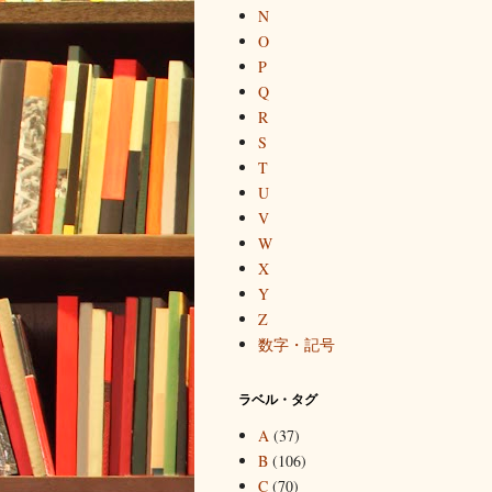
N
O
P
Q
R
S
T
U
V
W
X
Y
Z
数字・記号
ラベル・タグ
A
(37)
B
(106)
C
(70)