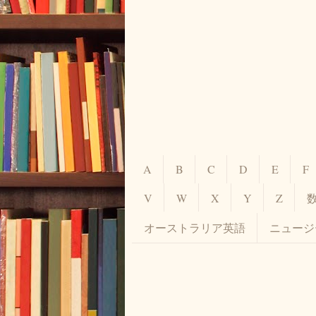
A
B
C
D
E
F
V
W
X
Y
Z
オーストラリア英語
ニュージ