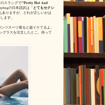
"Pretty Hot And
語
のスラングで
とてもセクシ
 temptingの日本語訳は「
もありますが、どれが正しいかは
せします。
. ワオ、そのパンツスーツ着ると超イケてるよ。
! カッケーサングラスを注文したとこ。待って