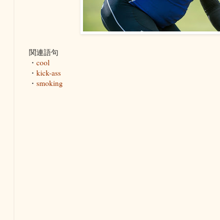
関連語句
・
cool
・
kick-ass
・
smoking