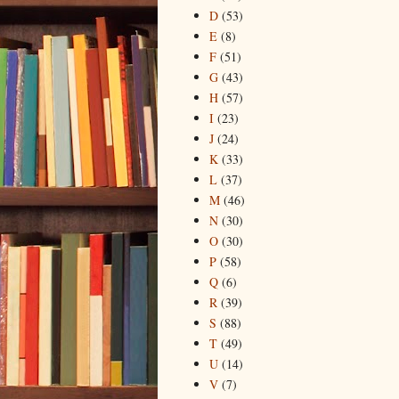
D
(53)
E
(8)
F
(51)
G
(43)
H
(57)
I
(23)
J
(24)
K
(33)
L
(37)
M
(46)
N
(30)
O
(30)
P
(58)
Q
(6)
R
(39)
S
(88)
T
(49)
U
(14)
V
(7)