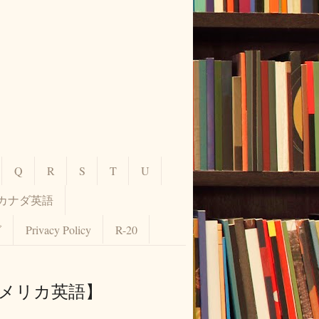
Q
R
S
T
U
カナダ英語
グ
Privacy Policy
R-20
アメリカ英語】