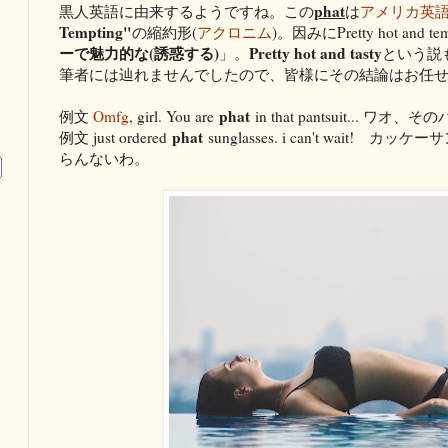
phat
黒人英語に由来するようですね。この
は
アメリカ英
Tempting"
の縮約形(
アクロニム
)。因みにPretty hot and
ーで魅力的な(誘惑する)
Pretty hot and tasty
」。
という説
筆者には辿れませんでしたので、皆様にその結論はお任
phat
例文
Omfg
, girl. You are
in that pantsuit..
phat
例文 just ordered
sunglasses. i can't wait
らんないわ。