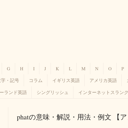
G
H
I
J
K
L
M
N
O
P
数字・記号
コラム
イギリス英語
アメリカ英語
ーランド英語
シングリッシュ
インターネットスラン
phatの意味・解説・用法・例文 【