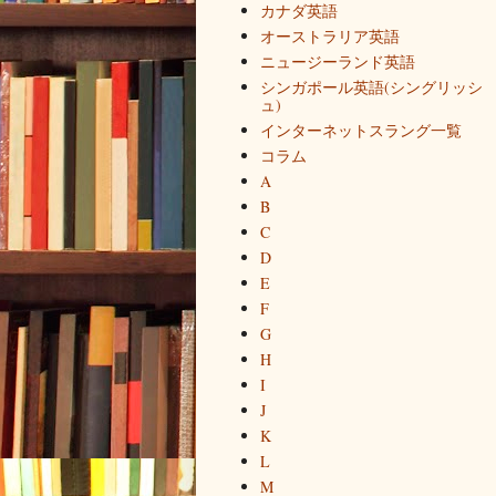
カナダ英語
オーストラリア英語
ニュージーランド英語
シンガポール英語(シングリッシ
ュ)
インターネットスラング一覧
コラム
A
B
C
D
E
F
G
H
I
J
K
L
M