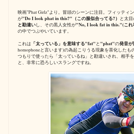
映画"Phat Girlz"より。冒頭のシーンに注目。フィッ
"Do I look phat in this?"（この服似合ってる?）
が
と太目
と勘違い
"No, I look fat in t
し、その黒人女性が
の中でつぶやいています。
「太っている」を意味する"fat"
"phat"
発音が同
これは
と
の
homophoneと言います)の為起こりうる現象を茶化し
つもりで使ったら「太っているね」と勘違いされ、相手
と、非常に恐ろしいスラングですね。