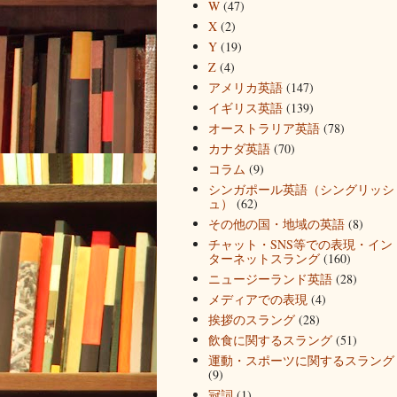
W
(47)
X
(2)
Y
(19)
Z
(4)
アメリカ英語
(147)
イギリス英語
(139)
オーストラリア英語
(78)
カナダ英語
(70)
コラム
(9)
シンガポール英語（シングリッシ
ュ）
(62)
その他の国・地域の英語
(8)
チャット・SNS等での表現・イン
ターネットスラング
(160)
ニュージーランド英語
(28)
メディアでの表現
(4)
挨拶のスラング
(28)
飲食に関するスラング
(51)
運動・スポーツに関するスラング
(9)
冠詞
(1)