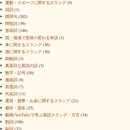
運動・スポーツに関するスラング
(9)
冠詞
(1)
慣用句
(202)
間投詞
(39)
形容詞
(146)
国・地域で意味の変わる単語
(1)
車に関するスラング
(36)
酒に関するスラング
(30)
助動詞
(3)
真面目な英語の話
(3)
数字・記号
(10)
接続詞
(8)
前置詞
(7)
代名詞
(11)
通貨・貨幣・お金に関するスラング
(21)
都市・国名
(25)
動画(YouTube)で学ぶ英語スラング・方言
(34)
動詞
(108)
副詞
(32)