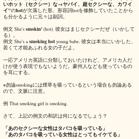
いホット（セクシー）な→ヤバイ、超セクシーな、カワイ
イ"
hot
の
が欠落した形。形容詞hotを修飾していたことから
も分かるように元々は副詞。
smokin'
例文 She's
(hot). 彼女はまじセクシーだぜ（いかして
る）。
smoking hot
例文 She's a
young babe. 彼女は本当にいかした、
若くて才能あふれる女の子だよ。
一応アメリカ英語に分類しておいたけれど、アメリカ人だ
けが使う表現でもないようだ。豪州人なども使っているの
を耳にする。
※勿論smokingには煙草を吸っているという場合も勿論ある
ので、文脈に注意。
例 That smoking girl is smoking.
さて、上記の例文の和訳は何になるでしょう？
「あのセクシーな女性はタバコを吸っている」
「あのタバコを吸っている女性はとってもイケてる」