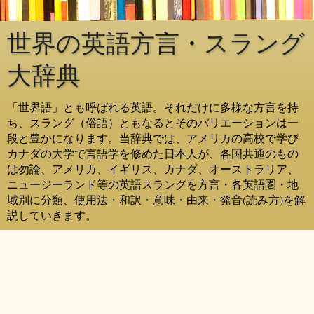
世界の英語方言・スラング
大辞典
「世界語」とも呼ばれる英語。それだけに多様な方言を持
ち、スラング（俗語）ともなるとそのバリエーションは一
段と豊かになります。当辞典では、アメリカの高校で学び
カナダの大学で言語学を修めた日本人が、各国共通のもの
は勿論、アメリカ、イギリス、カナダ、オーストラリア、
ニュージーランド等の英語スラングを方言・各英語圏・地
域別に分類、使用法・和訳・意味・由来・発音(読み方)を解
説していきます。