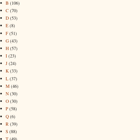
B
(106)
C
(70)
D
(53)
E
(8)
F
(51)
G
(43)
H
(57)
I
(23)
J
(24)
K
(33)
L
(37)
M
(46)
N
(30)
O
(30)
P
(58)
Q
(6)
R
(39)
S
(88)
T
(49)