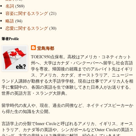
名詞
(569)
容姿に関するスラング
(21)
略語
(94)
恋愛に関するスラング
(30)
筆者Profile
堂島海都
TOEIC950点保有。高校はアメリカ・コネティカット
州へ、大学はカナダ・バンクーバーへ留学し社会言語
学を専攻。帰国後の就職までのアルバイト先はイギリ
ス、アメリカ、カナダ、オーストラリア、ニュージー
ランド人講師が勤務する大手語学学校。現在は仕事でアメリカ人を相
手に奮闘中の、各国の英語を生で体験してきた日本人がお送りする、
世界の英語方言・スラング大辞典。
留学時代の友人や、現在、過去の同僚など、ネイティブスピーカーか
ら得た生の知識を大公開。
言語学上の分類でInner Circleと呼ばれるアメリカ、イギリス、オース
トラリア、カナダ等の英語や、シンガポールなどOuter Circleの英語ス
ラング、方言の意味とは？徹底的に解説、紹介をしていきます。