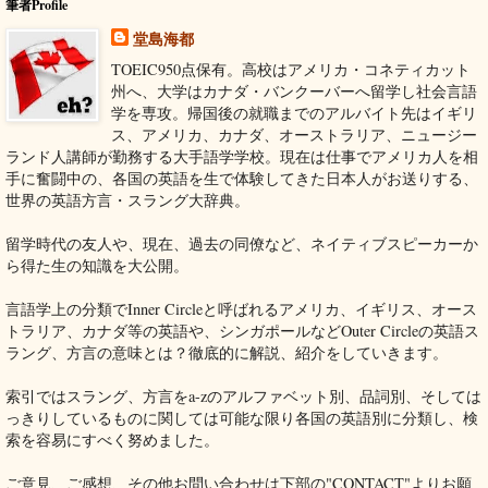
筆者Profile
堂島海都
TOEIC950点保有。高校はアメリカ・コネティカット
州へ、大学はカナダ・バンクーバーへ留学し社会言語
学を専攻。帰国後の就職までのアルバイト先はイギリ
ス、アメリカ、カナダ、オーストラリア、ニュージー
ランド人講師が勤務する大手語学学校。現在は仕事でアメリカ人を相
手に奮闘中の、各国の英語を生で体験してきた日本人がお送りする、
世界の英語方言・スラング大辞典。
留学時代の友人や、現在、過去の同僚など、ネイティブスピーカーか
ら得た生の知識を大公開。
言語学上の分類でInner Circleと呼ばれるアメリカ、イギリス、オース
トラリア、カナダ等の英語や、シンガポールなどOuter Circleの英語ス
ラング、方言の意味とは？徹底的に解説、紹介をしていきます。
索引ではスラング、方言をa-zのアルファベット別、品詞別、そしては
っきりしているものに関しては可能な限り各国の英語別に分類し、検
索を容易にすべく努めました。
ご意見、ご感想、その他お問い合わせは下部の"CONTACT"よりお願