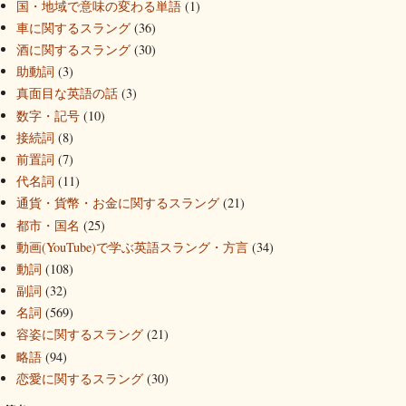
国・地域で意味の変わる単語
(1)
車に関するスラング
(36)
酒に関するスラング
(30)
助動詞
(3)
真面目な英語の話
(3)
数字・記号
(10)
接続詞
(8)
前置詞
(7)
代名詞
(11)
通貨・貨幣・お金に関するスラング
(21)
都市・国名
(25)
動画(YouTube)で学ぶ英語スラング・方言
(34)
動詞
(108)
副詞
(32)
名詞
(569)
容姿に関するスラング
(21)
略語
(94)
恋愛に関するスラング
(30)