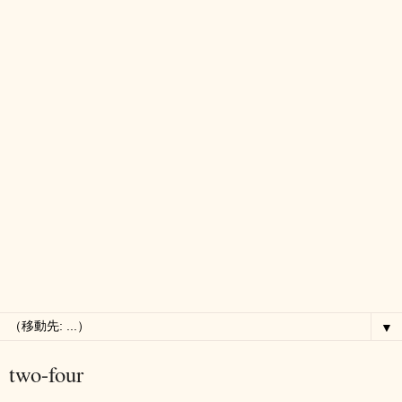
▼
two-four