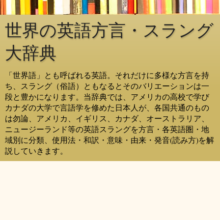
世界の英語方言・スラング
大辞典
「世界語」とも呼ばれる英語。それだけに多様な方言を持
ち、スラング（俗語）ともなるとそのバリエーションは一
段と豊かになります。当辞典では、アメリカの高校で学び
カナダの大学で言語学を修めた日本人が、各国共通のもの
は勿論、アメリカ、イギリス、カナダ、オーストラリア、
ニュージーランド等の英語スラングを方言・各英語圏・地
域別に分類、使用法・和訳・意味・由来・発音(読み方)を解
説していきます。