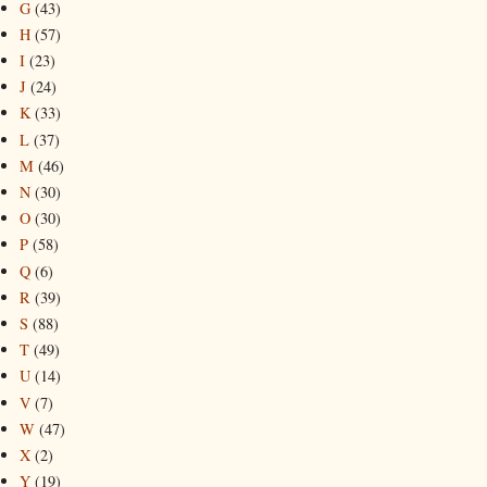
G
(43)
H
(57)
I
(23)
J
(24)
K
(33)
L
(37)
M
(46)
N
(30)
O
(30)
P
(58)
Q
(6)
R
(39)
S
(88)
T
(49)
U
(14)
V
(7)
W
(47)
X
(2)
Y
(19)