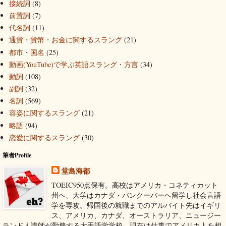
接続詞
(8)
前置詞
(7)
代名詞
(11)
通貨・貨幣・お金に関するスラング
(21)
都市・国名
(25)
動画(YouTube)で学ぶ英語スラング・方言
(34)
動詞
(108)
副詞
(32)
名詞
(569)
容姿に関するスラング
(21)
略語
(94)
恋愛に関するスラング
(30)
筆者Profile
堂島海都
TOEIC950点保有。高校はアメリカ・コネティカット
州へ、大学はカナダ・バンクーバーへ留学し社会言語
学を専攻。帰国後の就職までのアルバイト先はイギリ
ス、アメリカ、カナダ、オーストラリア、ニュージー
ランド人講師が勤務する大手語学学校。現在は仕事でアメリカ人を相