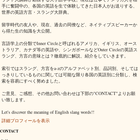
手に奮闘中の、各国の英語を生で体験してきた日本人がお送りする、
世界の英語方言・スラング大辞典。
留学時代の友人や、現在、過去の同僚など、ネイティブスピーカーか
ら得た生の知識を大公開。
言語学上の分類でInner Circleと呼ばれるアメリカ、イギリス、オース
トラリア、カナダ等の英語や、シンガポールなどOuter Circleの英語ス
ラング、方言の意味とは？徹底的に解説、紹介をしていきます。
索引ではスラング、方言をa-zのアルファベット別、品詞別、そしては
っきりしているものに関しては可能な限り各国の英語別に分類し、検
索を容易にすべく努めました。
ご意見、ご感想、その他お問い合わせは下部の"CONTACT"よりお願
い致します。
Let's discover the meaning of English slang words!!
詳細プロフィールを表示
CONTACT