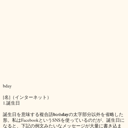
bday
[名]（インターネット）
1.誕生日
b
day
誕生日を意味する複合語
irth
の太字部分以外を省略した
形。私はFacebookというSNSを使っているのだが、誕生日に
なると、下記の例文みたいなメッセージが大量に書き込ま