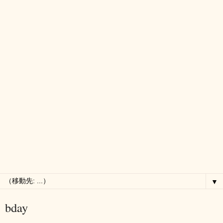
▼
bday