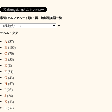
索引(アルファベット順)・国、地域別英語一覧
▼
ラベル・タグ
A
(37)
B
(106)
C
(70)
D
(53)
E
(8)
F
(51)
G
(43)
H
(57)
I
(23)
J
(24)
K
(33)
L
(37)