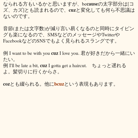
cause
なられる方もいるかと思いますが、be
の太字部分は[コ
cuz
ズ、カズ]とも読まれるので、
と変化しても何ら不思議は
ないのです。
音節(または文字数)が減り言い易くなるのと同時にタイピン
グも楽になるので、SMSなどのメッセージやTwitterや
FacebookなどのSNSでもよく見られるスラングです。
cuz
例 I want to be with you
I love you. 君が好きだから一緒にい
たい。
cuz
例 I'll be late a bit,
I gotta get a haircut. ちょっと遅れる
よ。髪切りに行くからさ。
coz
bcuz
とも綴られる。他に
という表現もあります。