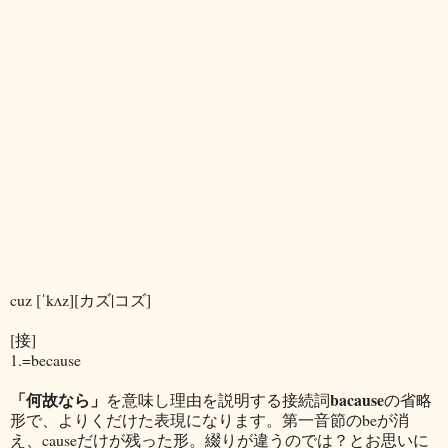
cuz [ˈkʌz][カズ|コズ]
[接]
1.=because
「何故なら」
bacause
を意味し理由を説明する接続詞
の省略
形で、よりくだけた表現になります。第一音節のbeが消
え、causeだけが残った形。綴りが違うのでは？とお思いに