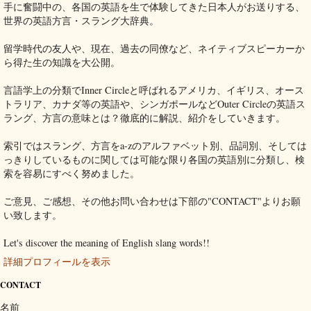
手に奮闘中の、各国の英語を生で体験してきた日本人がお送りする、
世界の英語方言・スラング大辞典。
留学時代の友人や、現在、過去の同僚など、ネイティブスピーカーか
ら得た生の知識を大公開。
言語学上の分類でInner Circleと呼ばれるアメリカ、イギリス、オース
トラリア、カナダ等の英語や、シンガポールなどOuter Circleの英語ス
ラング、方言の意味とは？徹底的に解説、紹介をしていきます。
索引ではスラング、方言をa-zのアルファベット別、品詞別、そしては
っきりしているものに関しては可能な限り各国の英語別に分類し、検
索を容易にすべく努めました。
ご意見、ご感想、その他お問い合わせは下部の"CONTACT"よりお願
い致します。
Let's discover the meaning of English slang words!!
詳細プロフィールを表示
CONTACT
名前