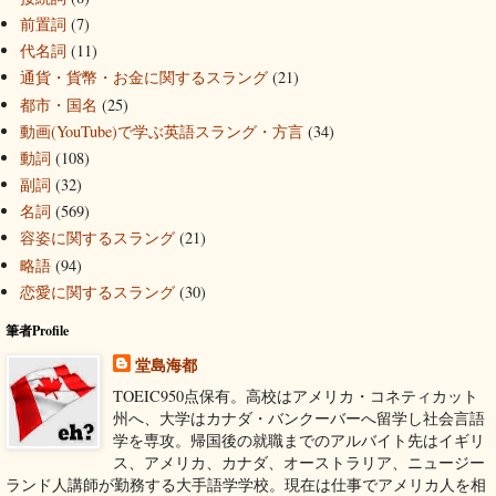
前置詞
(7)
代名詞
(11)
通貨・貨幣・お金に関するスラング
(21)
都市・国名
(25)
動画(YouTube)で学ぶ英語スラング・方言
(34)
動詞
(108)
副詞
(32)
名詞
(569)
容姿に関するスラング
(21)
略語
(94)
恋愛に関するスラング
(30)
筆者Profile
堂島海都
TOEIC950点保有。高校はアメリカ・コネティカット
州へ、大学はカナダ・バンクーバーへ留学し社会言語
学を専攻。帰国後の就職までのアルバイト先はイギリ
ス、アメリカ、カナダ、オーストラリア、ニュージー
ランド人講師が勤務する大手語学学校。現在は仕事でアメリカ人を相