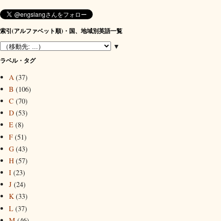
索引(アルファベット順)・国、地域別英語一覧
▼
ラベル・タグ
A
(37)
B
(106)
C
(70)
D
(53)
E
(8)
F
(51)
G
(43)
H
(57)
I
(23)
J
(24)
K
(33)
L
(37)
M
(46)