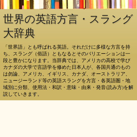
世界の英語方言・スラング
大辞典
「世界語」とも呼ばれる英語。それだけに多様な方言を持
ち、スラング（俗語）ともなるとそのバリエーションは一
段と豊かになります。当辞典では、アメリカの高校で学び
カナダの大学で言語学を修めた日本人が、各国共通のもの
は勿論、アメリカ、イギリス、カナダ、オーストラリア、
ニュージーランド等の英語スラングを方言・各英語圏・地
域別に分類、使用法・和訳・意味・由来・発音(読み方)を解
説していきます。