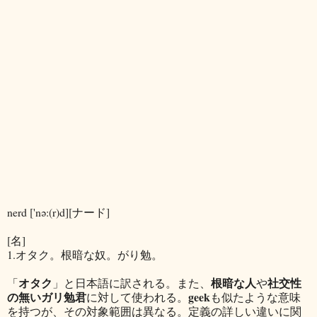
nerd ['nə:(r)d][ナード]
[名]
1.オタク。根暗な奴。がり勉。
オタク
根暗な人
社交性
「
」と日本語に訳される。また、
や
の無いガリ勉君
geek
に対して使われる。
も似たような意味
を持つが、その対象範囲は異なる。定義の詳しい違いに関