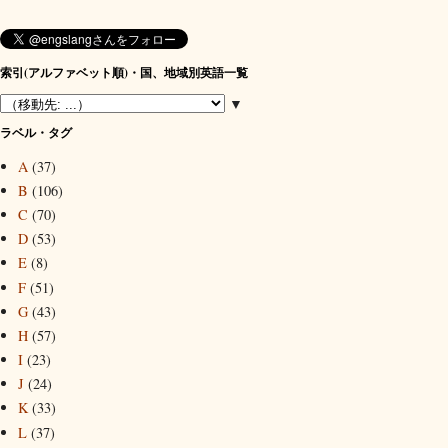
索引(アルファベット順)・国、地域別英語一覧
▼
ラベル・タグ
A
(37)
B
(106)
C
(70)
D
(53)
E
(8)
F
(51)
G
(43)
H
(57)
I
(23)
J
(24)
K
(33)
L
(37)