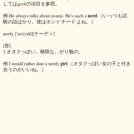
しては
geek
の項目を参照。
nerd
例 He always talks about exams. He's such a
.（いっつも試
験の話ばかり。彼はホント'ナード'よね。）
nerdy ['nə:(r)di][ナーディ]
[形]
1.オタクっぽい。根暗な。がり勉の。
girl
例 I would rather date a nerdy
.（オタクっぽい女の子と付き
合うのがいいね。）