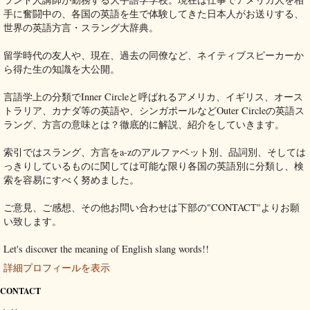
手に奮闘中の、各国の英語を生で体験してきた日本人がお送りする、
世界の英語方言・スラング大辞典。
留学時代の友人や、現在、過去の同僚など、ネイティブスピーカーか
ら得た生の知識を大公開。
言語学上の分類でInner Circleと呼ばれるアメリカ、イギリス、オース
トラリア、カナダ等の英語や、シンガポールなどOuter Circleの英語ス
ラング、方言の意味とは？徹底的に解説、紹介をしていきます。
索引ではスラング、方言をa-zのアルファベット別、品詞別、そしては
っきりしているものに関しては可能な限り各国の英語別に分類し、検
索を容易にすべく努めました。
ご意見、ご感想、その他お問い合わせは下部の"CONTACT"よりお願
い致します。
Let's discover the meaning of English slang words!!
詳細プロフィールを表示
CONTACT