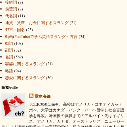
接続詞
(8)
前置詞
(7)
代名詞
(11)
通貨・貨幣・お金に関するスラング
(21)
都市・国名
(25)
動画(YouTube)で学ぶ英語スラング・方言
(34)
動詞
(108)
副詞
(32)
名詞
(569)
容姿に関するスラング
(21)
略語
(94)
恋愛に関するスラング
(30)
筆者Profile
堂島海都
TOEIC950点保有。高校はアメリカ・コネティカット
州へ、大学はカナダ・バンクーバーへ留学し社会言語
学を専攻。帰国後の就職までのアルバイト先はイギリ
ス、アメリカ、カナダ、オーストラリア、ニュージー
ランド人講師が勤務する大手語学学校。現在は仕事でアメリカ人を相