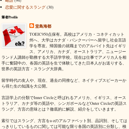
略語
(94)
恋愛に関するスラング
(30)
筆者Profile
堂島海都
TOEIC950点保有。高校はアメリカ・コネティカット
州へ、大学はカナダ・バンクーバーへ留学し社会言語
学を専攻。帰国後の就職までのアルバイト先はイギリ
ス、アメリカ、カナダ、オーストラリア、ニュージー
ランド人講師が勤務する大手語学学校。現在は仕事でアメリカ人を相
手に奮闘中の、各国の英語を生で体験してきた日本人がお送りする、
世界の英語方言・スラング大辞典。
留学時代の友人や、現在、過去の同僚など、ネイティブスピーカーか
ら得た生の知識を大公開。
言語学上の分類でInner Circleと呼ばれるアメリカ、イギリス、オース
トラリア、カナダ等の英語や、シンガポールなどOuter Circleの英語ス
ラング、方言の意味とは？徹底的に解説、紹介をしていきます。
索引ではスラング、方言をa-zのアルファベット別、品詞別、そしては
っきりしているものに関しては可能な限り各国の英語別に分類し、検