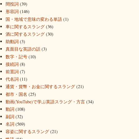
間投詞
(39)
形容詞
(146)
国・地域で意味の変わる単語
(1)
車に関するスラング
(36)
酒に関するスラング
(30)
助動詞
(3)
真面目な英語の話
(3)
数字・記号
(10)
接続詞
(8)
前置詞
(7)
代名詞
(11)
通貨・貨幣・お金に関するスラング
(21)
都市・国名
(25)
動画(YouTube)で学ぶ英語スラング・方言
(34)
動詞
(108)
副詞
(32)
名詞
(569)
容姿に関するスラング
(21)