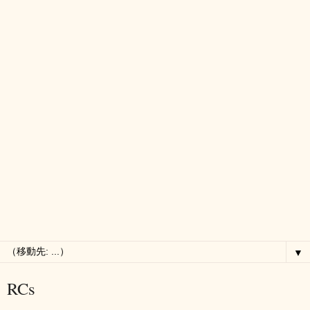
▼
RCs