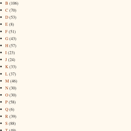
B
(106)
C
(70)
D
(53)
E
(8)
F
(51)
G
(43)
H
(57)
I
(23)
J
(24)
K
(33)
L
(37)
M
(46)
N
(30)
O
(30)
P
(58)
Q
(6)
R
(39)
S
(88)
T
(49)