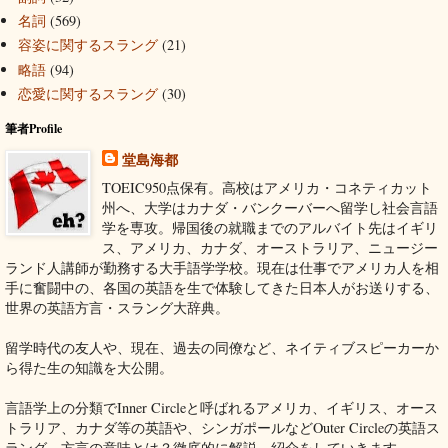
名詞
(569)
容姿に関するスラング
(21)
略語
(94)
恋愛に関するスラング
(30)
筆者Profile
堂島海都
TOEIC950点保有。高校はアメリカ・コネティカット
州へ、大学はカナダ・バンクーバーへ留学し社会言語
学を専攻。帰国後の就職までのアルバイト先はイギリ
ス、アメリカ、カナダ、オーストラリア、ニュージー
ランド人講師が勤務する大手語学学校。現在は仕事でアメリカ人を相
手に奮闘中の、各国の英語を生で体験してきた日本人がお送りする、
世界の英語方言・スラング大辞典。
留学時代の友人や、現在、過去の同僚など、ネイティブスピーカーか
ら得た生の知識を大公開。
言語学上の分類でInner Circleと呼ばれるアメリカ、イギリス、オース
トラリア、カナダ等の英語や、シンガポールなどOuter Circleの英語ス
ラング、方言の意味とは？徹底的に解説、紹介をしていきます。