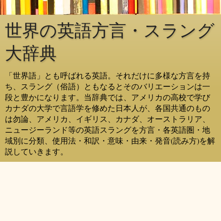
世界の英語方言・スラング
大辞典
「世界語」とも呼ばれる英語。それだけに多様な方言を持
ち、スラング（俗語）ともなるとそのバリエーションは一
段と豊かになります。当辞典では、アメリカの高校で学び
カナダの大学で言語学を修めた日本人が、各国共通のもの
は勿論、アメリカ、イギリス、カナダ、オーストラリア、
ニュージーランド等の英語スラングを方言・各英語圏・地
域別に分類、使用法・和訳・意味・由来・発音(読み方)を解
説していきます。