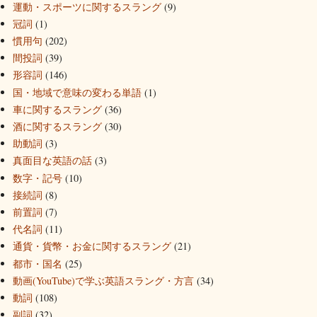
運動・スポーツに関するスラング
(9)
冠詞
(1)
慣用句
(202)
間投詞
(39)
形容詞
(146)
国・地域で意味の変わる単語
(1)
車に関するスラング
(36)
酒に関するスラング
(30)
助動詞
(3)
真面目な英語の話
(3)
数字・記号
(10)
接続詞
(8)
前置詞
(7)
代名詞
(11)
通貨・貨幣・お金に関するスラング
(21)
都市・国名
(25)
動画(YouTube)で学ぶ英語スラング・方言
(34)
動詞
(108)
副詞
(32)