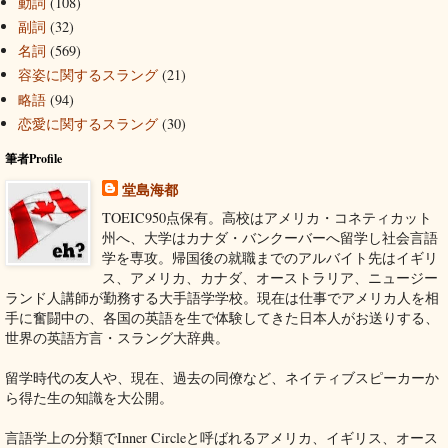
動詞
(108)
副詞
(32)
名詞
(569)
容姿に関するスラング
(21)
略語
(94)
恋愛に関するスラング
(30)
筆者Profile
堂島海都
TOEIC950点保有。高校はアメリカ・コネティカット
州へ、大学はカナダ・バンクーバーへ留学し社会言語
学を専攻。帰国後の就職までのアルバイト先はイギリ
ス、アメリカ、カナダ、オーストラリア、ニュージー
ランド人講師が勤務する大手語学学校。現在は仕事でアメリカ人を相
手に奮闘中の、各国の英語を生で体験してきた日本人がお送りする、
世界の英語方言・スラング大辞典。
留学時代の友人や、現在、過去の同僚など、ネイティブスピーカーか
ら得た生の知識を大公開。
言語学上の分類でInner Circleと呼ばれるアメリカ、イギリス、オース