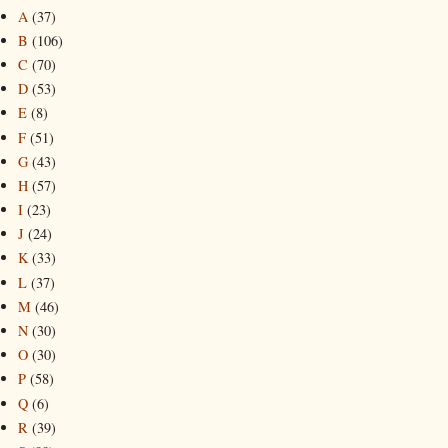
A
(37)
B
(106)
C
(70)
D
(53)
E
(8)
F
(51)
G
(43)
H
(57)
I
(23)
J
(24)
K
(33)
L
(37)
M
(46)
N
(30)
O
(30)
P
(58)
Q
(6)
R
(39)