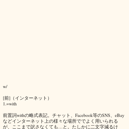
w/
[前]（インターネット）
1.=with
前置詞withの略式表記。チャット、Facebook等のSNS、eBay
などインターネット上の様々な場所ででよく用いられる
が、ここまで訳さなくても…と。たしかに二文字減るけ