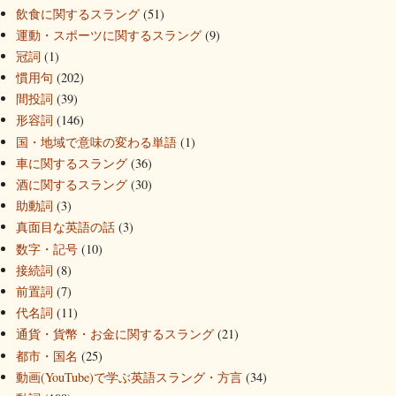
飲食に関するスラング
(51)
運動・スポーツに関するスラング
(9)
冠詞
(1)
慣用句
(202)
間投詞
(39)
形容詞
(146)
国・地域で意味の変わる単語
(1)
車に関するスラング
(36)
酒に関するスラング
(30)
助動詞
(3)
真面目な英語の話
(3)
数字・記号
(10)
接続詞
(8)
前置詞
(7)
代名詞
(11)
通貨・貨幣・お金に関するスラング
(21)
都市・国名
(25)
動画(YouTube)で学ぶ英語スラング・方言
(34)