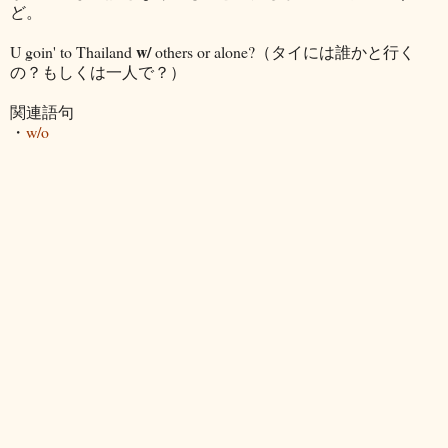
ど。
w/
U goin' to Thailand
others or alone?（タイには誰かと行く
の？もしくは一人で？）
関連語句
・
w/o