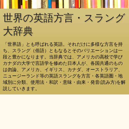
世界の英語方言・スラング
大辞典
「世界語」とも呼ばれる英語。それだけに多様な方言を持
ち、スラング（俗語）ともなるとそのバリエーションは一
段と豊かになります。当辞典では、アメリカの高校で学び
カナダの大学で言語学を修めた日本人が、各国共通のもの
は勿論、アメリカ、イギリス、カナダ、オーストラリア、
ニュージーランド等の英語スラングを方言・各英語圏・地
域別に分類、使用法・和訳・意味・由来・発音(読み方)を解
説していきます。