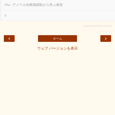
O'er - アメリカ合衆国国歌から学ぶ表現
4
Simple Related Posts Widget
‹
›
ホーム
ウェブ バージョンを表示