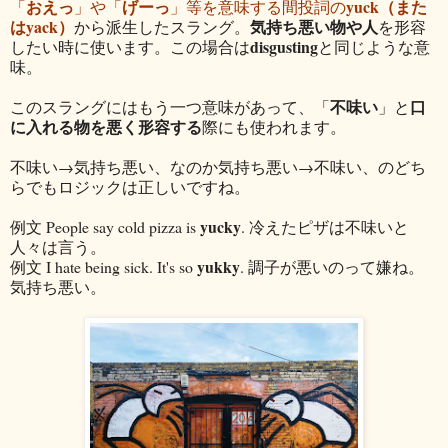
おえっ
げーっ
yuck（また
「
」や「
」等を意味する間投詞の
はyack）
気持ち悪い物や人
から派生したスラング。
を形容
disgusting
したい時に使います。この場合は
と同じような意
味。
不味い
口
このスラングにはもう一つ意味があって、「
」と
に入れる物を悪く形容する
際にも使われます。
不味い→気持ち悪い、なのか気持ち悪い→不味い、のどち
らでもロジックは正しいですね。
yucky
例文 People say cold pizza is
. 冷えたピザは不味いと
人々は言う。
yukky
例文 I hate being sick. It's so
. 調子が悪いのって嫌ね。
気持ち悪い。