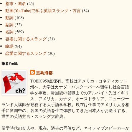
都市・国名
(25)
動画(YouTube)で学ぶ英語スラング・方言
(34)
動詞
(108)
副詞
(32)
名詞
(569)
容姿に関するスラング
(21)
略語
(94)
恋愛に関するスラング
(30)
筆者Profile
堂島海都
TOEIC950点保有。高校はアメリカ・コネティカット
州へ、大学はカナダ・バンクーバーへ留学し社会言語
学を専攻。帰国後の就職までのアルバイト先はイギリ
ス、アメリカ、カナダ、オーストラリア、ニュージー
ランド人講師が勤務する大手語学学校。現在は仕事でアメリカ人を相
手に奮闘中の、各国の英語を生で体験してきた日本人がお送りする、
世界の英語方言・スラング大辞典。
留学時代の友人や、現在、過去の同僚など、ネイティブスピーカーか