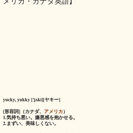
メリカ・カナダ英語】
yucky, yukky ['jʌki][ヤキー]
[形容詞]（カナダ、
アメリカ
）
1.気持ち悪い。嫌悪感を抱かせる。
2.まずい、美味しくない。