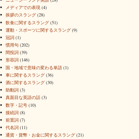
メディアでの表現
(4)
挨拶のスラング
(28)
飲食に関するスラング
(51)
運動・スポーツに関するスラング
(9)
冠詞
(1)
慣用句
(202)
間投詞
(39)
形容詞
(146)
国・地域で意味の変わる単語
(1)
車に関するスラング
(36)
酒に関するスラング
(30)
助動詞
(3)
真面目な英語の話
(3)
数字・記号
(10)
接続詞
(8)
前置詞
(7)
代名詞
(11)
通貨・貨幣・お金に関するスラング
(21)