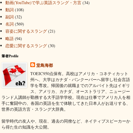
動画(YouTube)で学ぶ英語スラング・方言
(34)
動詞
(108)
副詞
(32)
名詞
(569)
容姿に関するスラング
(21)
略語
(94)
恋愛に関するスラング
(30)
筆者Profile
堂島海都
TOEIC950点保有。高校はアメリカ・コネティカット
州へ、大学はカナダ・バンクーバーへ留学し社会言語
学を専攻。帰国後の就職までのアルバイト先はイギリ
ス、アメリカ、カナダ、オーストラリア、ニュージー
ランド人講師が勤務する大手語学学校。現在は仕事でアメリカ人を相
手に奮闘中の、各国の英語を生で体験してきた日本人がお送りする、
世界の英語方言・スラング大辞典。
留学時代の友人や、現在、過去の同僚など、ネイティブスピーカーか
ら得た生の知識を大公開。