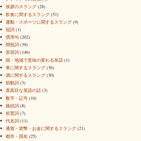
挨拶のスラング
(28)
飲食に関するスラング
(51)
運動・スポーツに関するスラング
(9)
冠詞
(1)
慣用句
(202)
間投詞
(39)
形容詞
(146)
国・地域で意味の変わる単語
(1)
車に関するスラング
(36)
酒に関するスラング
(30)
助動詞
(3)
真面目な英語の話
(3)
数字・記号
(10)
接続詞
(8)
前置詞
(7)
代名詞
(11)
通貨・貨幣・お金に関するスラング
(21)
都市・国名
(25)