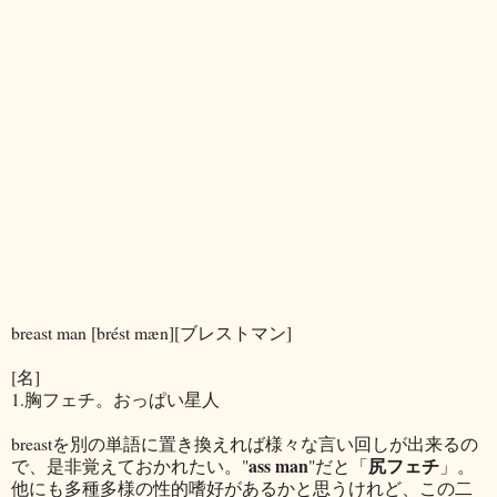
breast man [brést mæn][ブレストマン]
[名]
1.胸フェチ。おっぱい星人
breastを別の単語に置き換えれば様々な言い回しが出来るの
ass man
尻フェチ
で、是非覚えておかれたい。"
"だと「
」。
他にも多種多様の性的嗜好があるかと思うけれど、この二