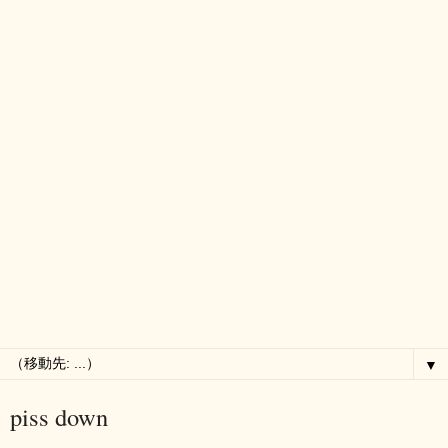
▼
piss down