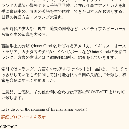
ランド人講師が勤務する大手語学学校。現在は仕事でアメリカ人を相
手に奮闘中の、各国の英語を生で体験してきた日本人がお送りする、
世界の英語方言・スラング大辞典。
留学時代の友人や、現在、過去の同僚など、ネイティブスピーカーか
ら得た生の知識を大公開。
言語学上の分類でInner Circleと呼ばれるアメリカ、イギリス、オース
トラリア、カナダ等の英語や、シンガポールなどOuter Circleの英語ス
ラング、方言の意味とは？徹底的に解説、紹介をしていきます。
索引ではスラング、方言をa-zのアルファベット別、品詞別、そしては
っきりしているものに関しては可能な限り各国の英語別に分類し、検
索を容易にすべく努めました。
ご意見、ご感想、その他お問い合わせは下部の"CONTACT"よりお願
い致します。
Let's discover the meaning of English slang words!!
詳細プロフィールを表示
CONTACT