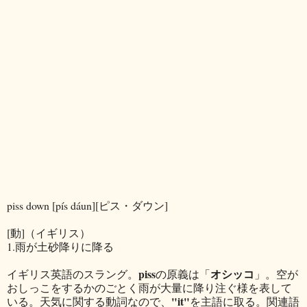
piss down [pís dáun][ピス・ダウン]
[動]（イギリス）
1.雨が土砂降りに降る
piss
オシッコ
イギリス英語のスラング。
の原義は「
」。空が
おしっこをするかのごとく雨が大量に降り注ぐ様を表して
"it"
いる。天気に関する動詞なので、
を主語に取る。関連語