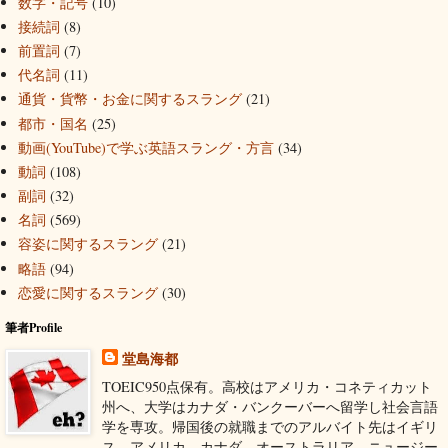
数字・記号
(10)
接続詞
(8)
前置詞
(7)
代名詞
(11)
通貨・貨幣・お金に関するスラング
(21)
都市・国名
(25)
動画(YouTube)で学ぶ英語スラング・方言
(34)
動詞
(108)
副詞
(32)
名詞
(569)
容姿に関するスラング
(21)
略語
(94)
恋愛に関するスラング
(30)
筆者Profile
堂島海都
TOEIC950点保有。高校はアメリカ・コネティカット
州へ、大学はカナダ・バンクーバーへ留学し社会言語
学を専攻。帰国後の就職までのアルバイト先はイギリ
ス、アメリカ、カナダ、オーストラリア、ニュージー