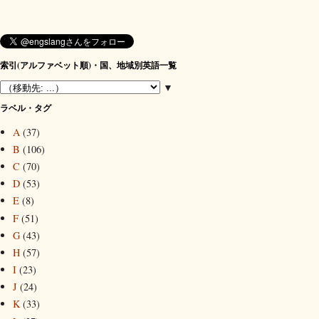
索引(アルファベット順)・国、地域別英語一覧
▼
ラベル・タグ
A
(37)
B
(106)
C
(70)
D
(53)
E
(8)
F
(51)
G
(43)
H
(57)
I
(23)
J
(24)
K
(33)