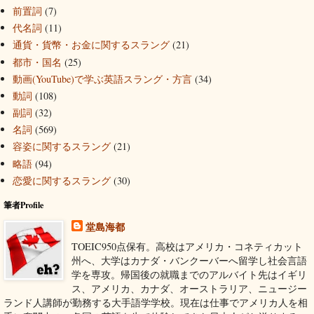
前置詞
(7)
代名詞
(11)
通貨・貨幣・お金に関するスラング
(21)
都市・国名
(25)
動画(YouTube)で学ぶ英語スラング・方言
(34)
動詞
(108)
副詞
(32)
名詞
(569)
容姿に関するスラング
(21)
略語
(94)
恋愛に関するスラング
(30)
筆者Profile
堂島海都
TOEIC950点保有。高校はアメリカ・コネティカット
州へ、大学はカナダ・バンクーバーへ留学し社会言語
学を専攻。帰国後の就職までのアルバイト先はイギリ
ス、アメリカ、カナダ、オーストラリア、ニュージー
ランド人講師が勤務する大手語学学校。現在は仕事でアメリカ人を相