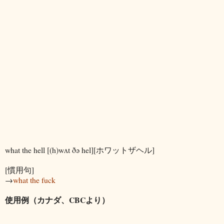
what the hell [(h)wʌt ðə hel][ホワットザヘル]
[慣用句]
→
what the fuck
使用例（カナダ、CBCより）