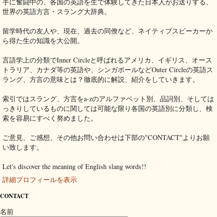
手に奮闘中の、各国の英語を生で体験してきた日本人がお送りする、
世界の英語方言・スラング大辞典。
留学時代の友人や、現在、過去の同僚など、ネイティブスピーカーか
ら得た生の知識を大公開。
言語学上の分類でInner Circleと呼ばれるアメリカ、イギリス、オース
トラリア、カナダ等の英語や、シンガポールなどOuter Circleの英語ス
ラング、方言の意味とは？徹底的に解説、紹介をしていきます。
索引ではスラング、方言をa-zのアルファベット別、品詞別、そしては
っきりしているものに関しては可能な限り各国の英語別に分類し、検
索を容易にすべく努めました。
ご意見、ご感想、その他お問い合わせは下部の"CONTACT"よりお願
い致します。
Let's discover the meaning of English slang words!!
詳細プロフィールを表示
CONTACT
名前