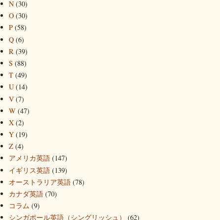
N
(30)
O
(30)
P
(58)
Q
(6)
R
(39)
S
(88)
T
(49)
U
(14)
V
(7)
W
(47)
X
(2)
Y
(19)
Z
(4)
アメリカ英語
(147)
イギリス英語
(139)
オーストラリア英語
(78)
カナダ英語
(70)
コラム
(9)
シンガポール英語（シングリッシュ）
(62)