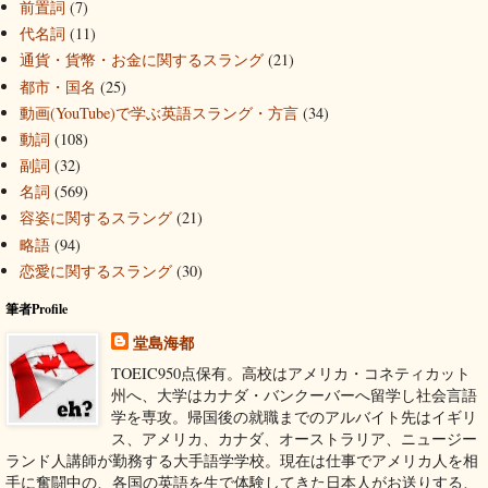
前置詞
(7)
代名詞
(11)
通貨・貨幣・お金に関するスラング
(21)
都市・国名
(25)
動画(YouTube)で学ぶ英語スラング・方言
(34)
動詞
(108)
副詞
(32)
名詞
(569)
容姿に関するスラング
(21)
略語
(94)
恋愛に関するスラング
(30)
筆者Profile
堂島海都
TOEIC950点保有。高校はアメリカ・コネティカット
州へ、大学はカナダ・バンクーバーへ留学し社会言語
学を専攻。帰国後の就職までのアルバイト先はイギリ
ス、アメリカ、カナダ、オーストラリア、ニュージー
ランド人講師が勤務する大手語学学校。現在は仕事でアメリカ人を相
手に奮闘中の、各国の英語を生で体験してきた日本人がお送りする、