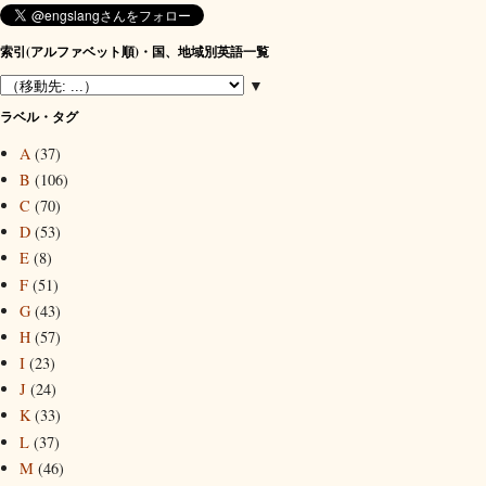
索引(アルファベット順)・国、地域別英語一覧
▼
ラベル・タグ
A
(37)
B
(106)
C
(70)
D
(53)
E
(8)
F
(51)
G
(43)
H
(57)
I
(23)
J
(24)
K
(33)
L
(37)
M
(46)