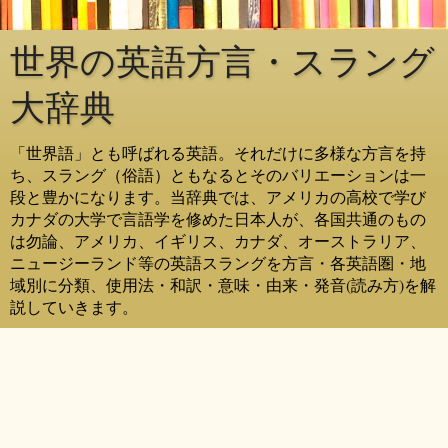
世界の英語方言・スラング
大辞典
「世界語」とも呼ばれる英語。それだけに多様な方言を持
ち、スラング（俗語）ともなるとそのバリエーションは一
段と豊かになります。当辞典では、アメリカの高校で学び
カナダの大学で言語学を修めた日本人が、各国共通のもの
は勿論、アメリカ、イギリス、カナダ、オーストラリア、
ニュージーランド等の英語スラングを方言・各英語圏・地
域別に分類、使用法・和訳・意味・由来・発音(読み方)を解
説していきます。