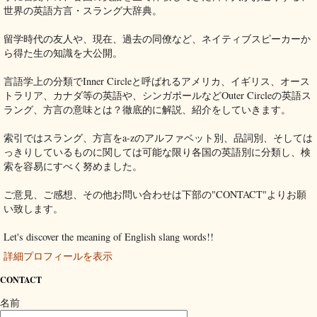
世界の英語方言・スラング大辞典。
留学時代の友人や、現在、過去の同僚など、ネイティブスピーカーか
ら得た生の知識を大公開。
言語学上の分類でInner Circleと呼ばれるアメリカ、イギリス、オース
トラリア、カナダ等の英語や、シンガポールなどOuter Circleの英語ス
ラング、方言の意味とは？徹底的に解説、紹介をしていきます。
索引ではスラング、方言をa-zのアルファベット別、品詞別、そしては
っきりしているものに関しては可能な限り各国の英語別に分類し、検
索を容易にすべく努めました。
ご意見、ご感想、その他お問い合わせは下部の"CONTACT"よりお願
い致します。
Let's discover the meaning of English slang words!!
詳細プロフィールを表示
CONTACT
名前