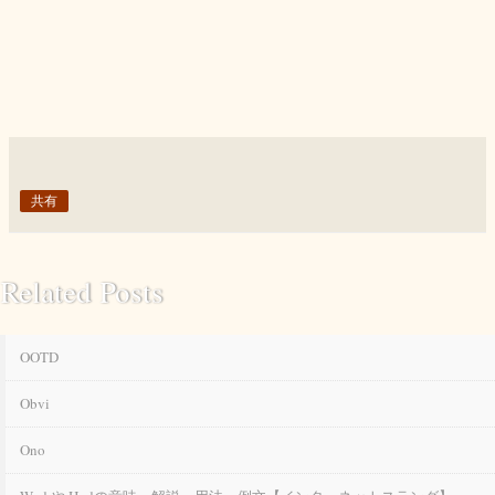
共有
Related Posts
OOTD
Obvi
Ono