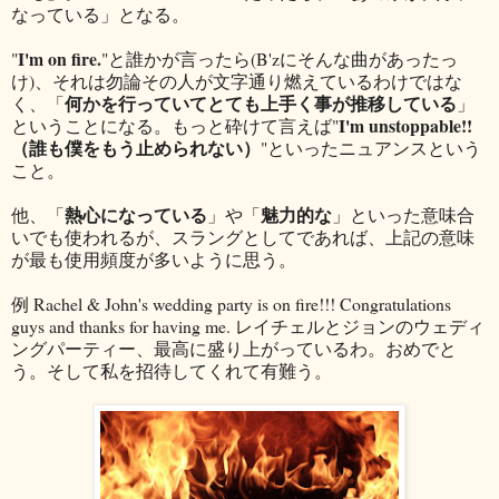
なっている」となる。
I'm on fire.
"
"と誰かが言ったら(B'zにそんな曲があったっ
け)、それは勿論その人が文字通り燃えているわけではな
何かを行っていてとても上手く事が推移している
く、「
」
I'm unstoppable!!
ということになる。もっと砕けて言えば"
（誰も僕をもう止められない）
"といったニュアンスという
こと。
熱心になっている
魅力的な
他、「
」や「
」といった意味合
いでも使われるが、スラングとしてであれば、上記の意味
が最も使用頻度が多いように思う。
例 Rachel & John's wedding party is on fire!!! Congratulations
guys and thanks for having me. レイチェルとジョンのウェディ
ングパーティー、最高に盛り上がっているわ。おめでと
う。そして私を招待してくれて有難う。