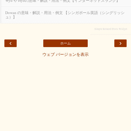
Wyd や Hydの意味・解説・用法・例文【インターネットスラング】
Dowan の意味・解説・用法・例文 【シンガポール英語（シングリッシ
ュ）】
Simple Related Posts Widget
‹
›
ホーム
ウェブ バージョンを表示