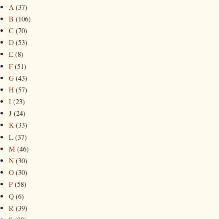
A
(37)
B
(106)
C
(70)
D
(53)
E
(8)
F
(51)
G
(43)
H
(57)
I
(23)
J
(24)
K
(33)
L
(37)
M
(46)
N
(30)
O
(30)
P
(58)
Q
(6)
R
(39)