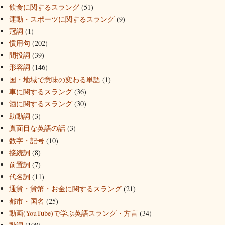
飲食に関するスラング
(51)
運動・スポーツに関するスラング
(9)
冠詞
(1)
慣用句
(202)
間投詞
(39)
形容詞
(146)
国・地域で意味の変わる単語
(1)
車に関するスラング
(36)
酒に関するスラング
(30)
助動詞
(3)
真面目な英語の話
(3)
数字・記号
(10)
接続詞
(8)
前置詞
(7)
代名詞
(11)
通貨・貨幣・お金に関するスラング
(21)
都市・国名
(25)
動画(YouTube)で学ぶ英語スラング・方言
(34)