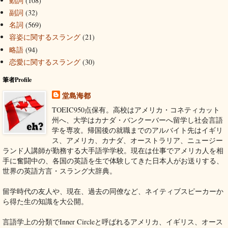
動詞
(108)
副詞
(32)
名詞
(569)
容姿に関するスラング
(21)
略語
(94)
恋愛に関するスラング
(30)
筆者Profile
堂島海都
TOEIC950点保有。高校はアメリカ・コネティカット
州へ、大学はカナダ・バンクーバーへ留学し社会言語
学を専攻。帰国後の就職までのアルバイト先はイギリ
ス、アメリカ、カナダ、オーストラリア、ニュージー
ランド人講師が勤務する大手語学学校。現在は仕事でアメリカ人を相
手に奮闘中の、各国の英語を生で体験してきた日本人がお送りする、
世界の英語方言・スラング大辞典。
留学時代の友人や、現在、過去の同僚など、ネイティブスピーカーか
ら得た生の知識を大公開。
言語学上の分類でInner Circleと呼ばれるアメリカ、イギリス、オース