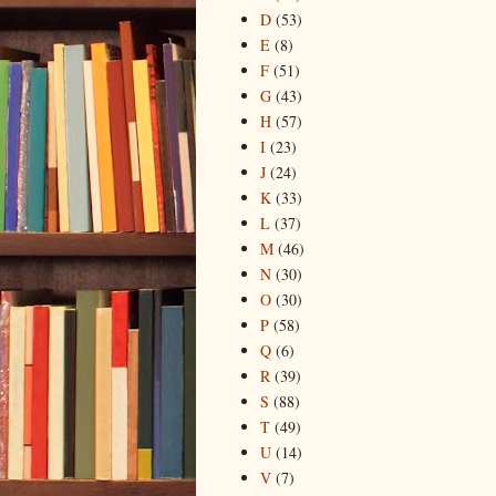
D
(53)
E
(8)
F
(51)
G
(43)
H
(57)
I
(23)
J
(24)
K
(33)
L
(37)
M
(46)
N
(30)
O
(30)
P
(58)
Q
(6)
R
(39)
S
(88)
T
(49)
U
(14)
V
(7)