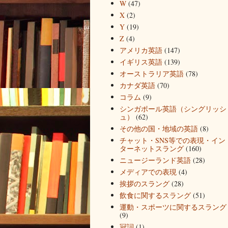
W
(47)
X
(2)
Y
(19)
Z
(4)
アメリカ英語
(147)
イギリス英語
(139)
オーストラリア英語
(78)
カナダ英語
(70)
コラム
(9)
シンガポール英語（シングリッシ
ュ）
(62)
その他の国・地域の英語
(8)
チャット・SNS等での表現・イン
ターネットスラング
(160)
ニュージーランド英語
(28)
メディアでの表現
(4)
挨拶のスラング
(28)
飲食に関するスラング
(51)
運動・スポーツに関するスラング
(9)
冠詞
(1)