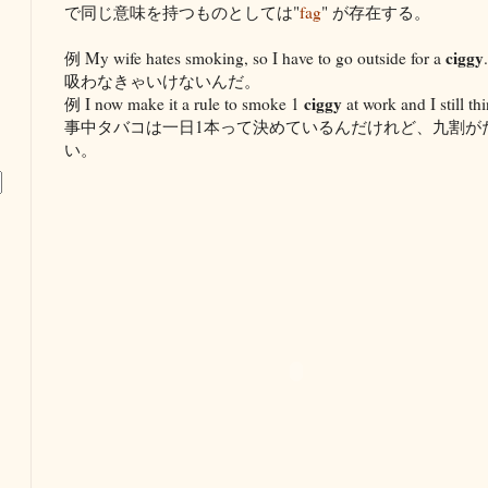
で同じ意味を持つものとしては"
fag
" が存在する。
ciggy
例 My wife hates smoking, so I have to go outside for a
吸わなきゃいけないんだ。
ciggy
例 I now make it a rule to smoke 1
at work and I still 
事中タバコは一日1本って決めているんだけれど、九割が
い。