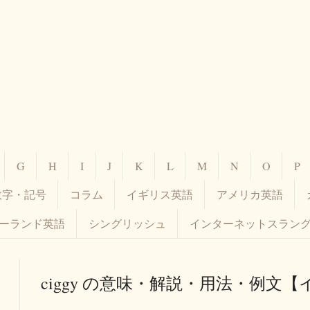
G
H
I
J
K
L
M
N
O
P
数字・記号
コラム
イギリス英語
アメリカ英語
ーランド英語
シングリッシュ
インターネットスラン
ciggy の意味・解説・用法・例文