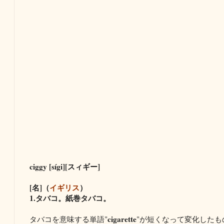
ciggy [sígi][スィギー]
[名]（
イギリス
）
1.タバコ。紙巻タバコ。
cigarette
タバコを意味する単語"
"が短くなって変化したも