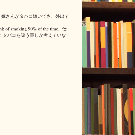
. 嫁さんがタバコ嫌いでさ、外出て
think of smoking 90% of the time. 仕
たタバコを吸う事しか考えていな