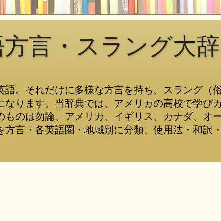
語方言・スラング大辞
英語。それだけに多様な方言を持ち、スラング（
になります。当辞典では、アメリカの高校で学び
のものは勿論、アメリカ、イギリス、カナダ、オ
を方言・各英語圏・地域別に分類、使用法・和訳・