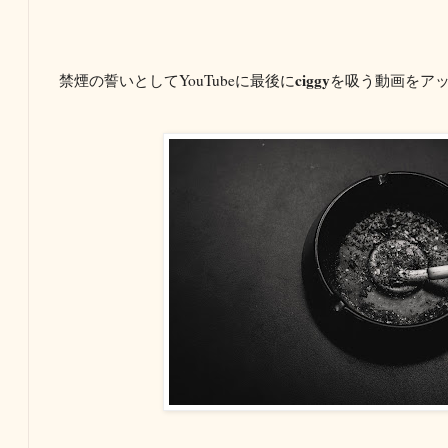
ciggy
禁煙の誓いとしてYouTubeに最後に
を吸う動画をア