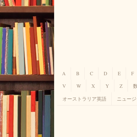
A
B
C
D
E
F
V
W
X
Y
Z
オーストラリア英語
ニュージ