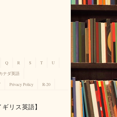
Q
R
S
T
U
カナダ英語
グ
Privacy Policy
R-20
【イギリス英語】