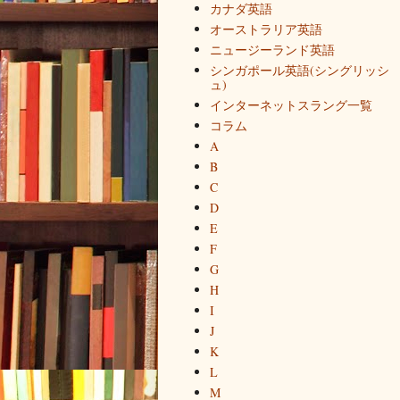
カナダ英語
オーストラリア英語
ニュージーランド英語
シンガポール英語(シングリッシ
ュ)
インターネットスラング一覧
コラム
A
B
C
D
E
F
G
H
I
J
K
L
M