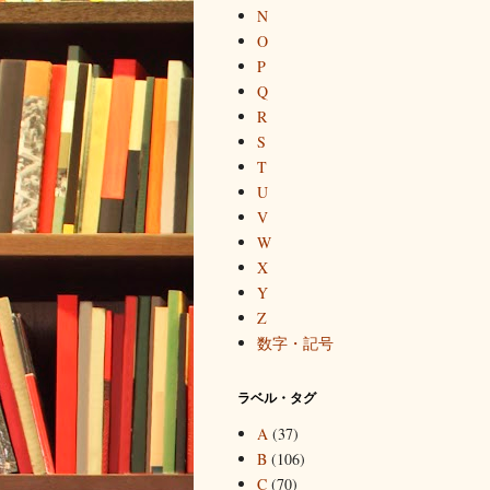
N
O
P
Q
R
S
T
U
V
W
X
Y
Z
数字・記号
ラベル・タグ
A
(37)
B
(106)
C
(70)