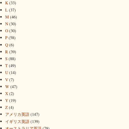
K
(33)
L
(37)
M
(46)
N
(30)
O
(30)
P
(58)
Q
(6)
R
(39)
S
(88)
T
(49)
U
(14)
V
(7)
W
(47)
X
(2)
Y
(19)
Z
(4)
アメリカ英語
(147)
イギリス英語
(139)
オーストラリア英語
(78)