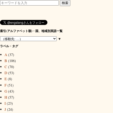
索引(アルファベット順)・国、地域別英語一覧
▼
ラベル・タグ
A
(37)
B
(106)
C
(70)
D
(53)
E
(8)
F
(51)
G
(43)
H
(57)
I
(23)
J
(24)