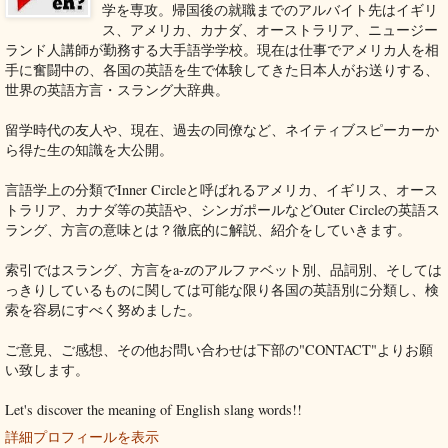
学を専攻。帰国後の就職までのアルバイト先はイギリ
ス、アメリカ、カナダ、オーストラリア、ニュージー
ランド人講師が勤務する大手語学学校。現在は仕事でアメリカ人を相
手に奮闘中の、各国の英語を生で体験してきた日本人がお送りする、
世界の英語方言・スラング大辞典。
留学時代の友人や、現在、過去の同僚など、ネイティブスピーカーか
ら得た生の知識を大公開。
言語学上の分類でInner Circleと呼ばれるアメリカ、イギリス、オース
トラリア、カナダ等の英語や、シンガポールなどOuter Circleの英語ス
ラング、方言の意味とは？徹底的に解説、紹介をしていきます。
索引ではスラング、方言をa-zのアルファベット別、品詞別、そしては
っきりしているものに関しては可能な限り各国の英語別に分類し、検
索を容易にすべく努めました。
ご意見、ご感想、その他お問い合わせは下部の"CONTACT"よりお願
い致します。
Let's discover the meaning of English slang words!!
詳細プロフィールを表示