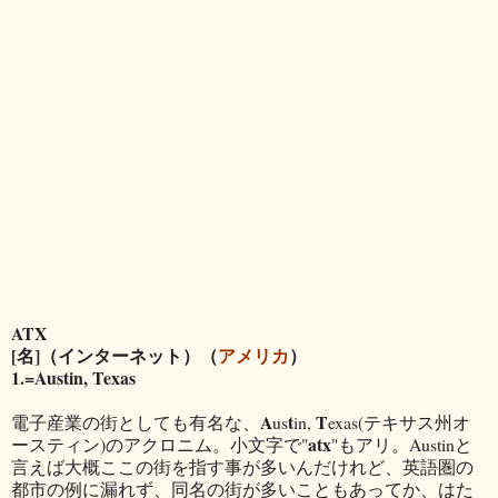
ATX
[名]（インターネット）（
アメリカ
）
1.=Austin, Texas
A
t
T
電子産業の街としても有名な、
us
in,
exas(テキサス州オ
atx
ースティン)のアクロニム。小文字で"
"もアリ。Austinと
言えば大概ここの街を指す事が多いんだけれど、英語圏の
都市の例に漏れず、同名の街が多いこともあってか、はた