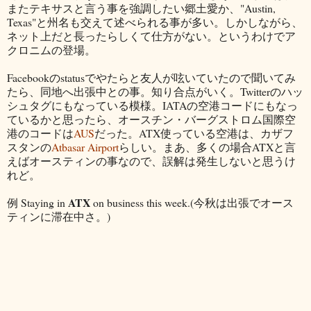
またテキサスと言う事を強調したい郷土愛か、"Austin,
Texas"と州名も交えて述べられる事が多い。しかしながら、
ネット上だと長ったらしくて仕方がない。というわけでア
クロニムの登場。
Facebookのstatusでやたらと友人が呟いていたので聞いてみ
たら、同地へ出張中との事。知り合点がいく。Twitterのハッ
シュタグにもなっている模様。IATAの空港コードにもなっ
ているかと思ったら、オースチン・バーグストロム国際空
港のコードは
AUS
だった。ATX使っている空港は、カザフ
スタンの
Atbasar Airport
らしい。まあ、多くの場合ATXと言
えばオースティンの事なので、誤解は発生しないと思うけ
れど。
ATX
例 Staying in
on business this week.(今秋は出張でオース
ティンに滞在中さ。)