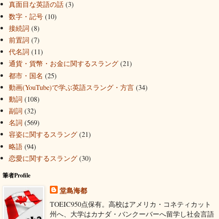
真面目な英語の話
(3)
数字・記号
(10)
接続詞
(8)
前置詞
(7)
代名詞
(11)
通貨・貨幣・お金に関するスラング
(21)
都市・国名
(25)
動画(YouTube)で学ぶ英語スラング・方言
(34)
動詞
(108)
副詞
(32)
名詞
(569)
容姿に関するスラング
(21)
略語
(94)
恋愛に関するスラング
(30)
筆者Profile
堂島海都
TOEIC950点保有。高校はアメリカ・コネティカット
州へ、大学はカナダ・バンクーバーへ留学し社会言語