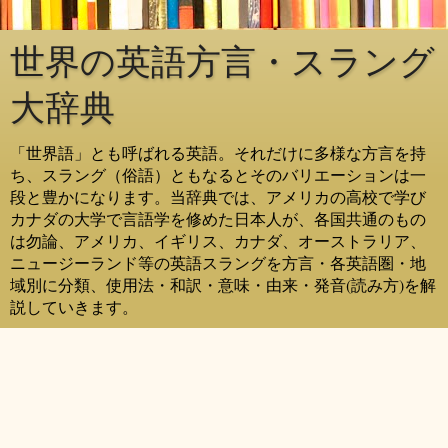
世界の英語方言・スラング
大辞典
「世界語」とも呼ばれる英語。それだけに多様な方言を持
ち、スラング（俗語）ともなるとそのバリエーションは一
段と豊かになります。当辞典では、アメリカの高校で学び
カナダの大学で言語学を修めた日本人が、各国共通のもの
は勿論、アメリカ、イギリス、カナダ、オーストラリア、
ニュージーランド等の英語スラングを方言・各英語圏・地
域別に分類、使用法・和訳・意味・由来・発音(読み方)を解
説していきます。