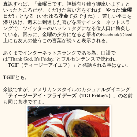
直訳すれば、「金曜日です。神様有り難う御座います」と
やった!金曜
いったところだが、くだけた言い方をすれば「
日だ!
花金
」となる（いわゆる
て奴ですね）。苦しい平日を
潜り抜け、週末に到達した喜びを表すインターネットスラ
ングで、ツイッターのハッシュタグになる位人口に膾炙し
ている。因みに、金曜の夕方になると筆者のFacebookのfeed
上にも友人の使うこの言葉が続々と表示される。
あくまでインターネットスラングである為、口語で
は"Thank God, It's Friday."とフルセンテンスで使われ、
「TGIF（ティージーアイエフ）」と発話される事はない。
TGIF
とも。
余談ですが、アメリカンスタイルのカジュアルダイニング
ティージーアイ・フライデーズ（TGI Friday's）
「
」の名前
も同じ意味ですよ。