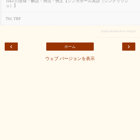
Taka の意味・解説・用法・例文【シンガポール英語（シングリッシ
ュ）】
Tbf, TBF
Simple Related Posts Widget
‹
›
ホーム
ウェブ バージョンを表示