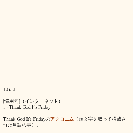
T.G.I.F.
[慣用句]（インターネット）
1.=Thank God It's Friday
T
G
I
F
hank
od
t's
ridayの
アクロニム
（頭文字を取って構成さ
れた単語の事）。