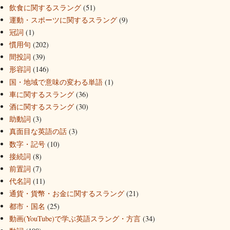
飲食に関するスラング
(51)
運動・スポーツに関するスラング
(9)
冠詞
(1)
慣用句
(202)
間投詞
(39)
形容詞
(146)
国・地域で意味の変わる単語
(1)
車に関するスラング
(36)
酒に関するスラング
(30)
助動詞
(3)
真面目な英語の話
(3)
数字・記号
(10)
接続詞
(8)
前置詞
(7)
代名詞
(11)
通貨・貨幣・お金に関するスラング
(21)
都市・国名
(25)
動画(YouTube)で学ぶ英語スラング・方言
(34)