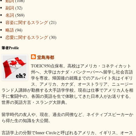
動詞
(108)
副詞
(32)
名詞
(569)
容姿に関するスラング
(21)
略語
(94)
恋愛に関するスラング
(30)
筆者Profile
堂島海都
TOEIC950点保有。高校はアメリカ・コネティカット
州へ、大学はカナダ・バンクーバーへ留学し社会言語
学を専攻。帰国後の就職までのアルバイト先はイギリ
ス、アメリカ、カナダ、オーストラリア、ニュージー
ランド人講師が勤務する大手語学学校。現在は仕事でアメリカ人を相
手に奮闘中の、各国の英語を生で体験してきた日本人がお送りする、
世界の英語方言・スラング大辞典。
留学時代の友人や、現在、過去の同僚など、ネイティブスピーカーか
ら得た生の知識を大公開。
言語学上の分類でInner Circleと呼ばれるアメリカ、イギリス、オース