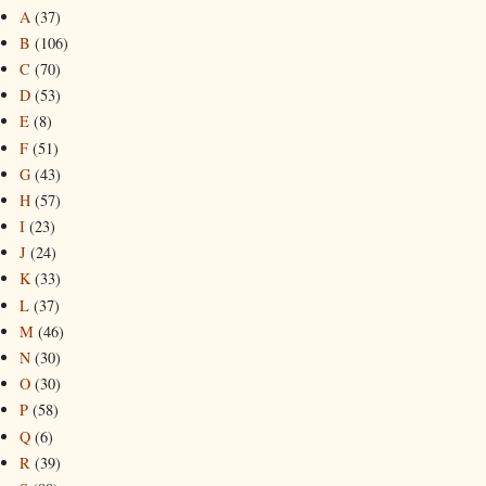
A
(37)
B
(106)
C
(70)
D
(53)
E
(8)
F
(51)
G
(43)
H
(57)
I
(23)
J
(24)
K
(33)
L
(37)
M
(46)
N
(30)
O
(30)
P
(58)
Q
(6)
R
(39)