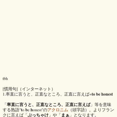
tbh
[慣用句]（インターネット）
to be honest
1.率直に言うと、正直なところ、正直に言えば=
率直に言うと、正直なところ、正直に言えば
「
」等を意味
t
b
h
する熟語"
o
e
onest"の
アクロニム
（頭字語）。よりフラン
ぶっちゃけ
まぁ
クに言えば「
」や「
」となります。