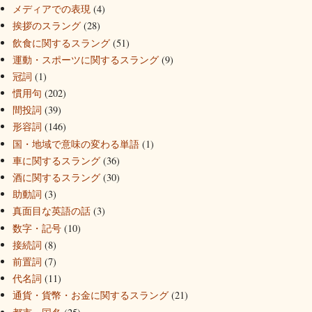
メディアでの表現
(4)
挨拶のスラング
(28)
飲食に関するスラング
(51)
運動・スポーツに関するスラング
(9)
冠詞
(1)
慣用句
(202)
間投詞
(39)
形容詞
(146)
国・地域で意味の変わる単語
(1)
車に関するスラング
(36)
酒に関するスラング
(30)
助動詞
(3)
真面目な英語の話
(3)
数字・記号
(10)
接続詞
(8)
前置詞
(7)
代名詞
(11)
通貨・貨幣・お金に関するスラング
(21)