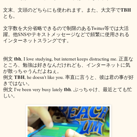
TBH
文末、文頭のどちらにも使われます。また、大文字で
とも。
文字数を大分省略できるので制限のあるTwitter等では大活
躍。他SNSやテキストメッセージなどで頻繁に使用される
インターネットスラングです。
tbh
例文
, I love studying, but internet keeps distracting me. 正直な
ところ、勉強は好きなんだけれども、インターネットに気
が散っちゃうんだよねぇ。
TBH
例文
, he doesn't like you. 率直に言うと、彼は君の事が好
きではない。
tbh
例文 I've been very busy lately
. ぶっちゃけ、最近とても忙
しい。