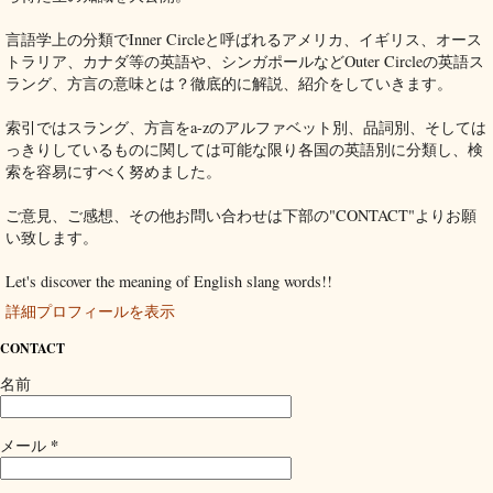
言語学上の分類でInner Circleと呼ばれるアメリカ、イギリス、オース
トラリア、カナダ等の英語や、シンガポールなどOuter Circleの英語ス
ラング、方言の意味とは？徹底的に解説、紹介をしていきます。
索引ではスラング、方言をa-zのアルファベット別、品詞別、そしては
っきりしているものに関しては可能な限り各国の英語別に分類し、検
索を容易にすべく努めました。
ご意見、ご感想、その他お問い合わせは下部の"CONTACT"よりお願
い致します。
Let's discover the meaning of English slang words!!
詳細プロフィールを表示
CONTACT
名前
*
メール