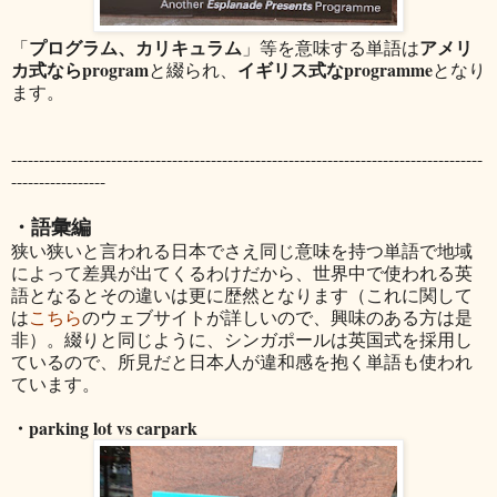
プログラム、カリキュラム
アメリ
「
」等を意味する単語は
カ式ならprogram
イギリス式なprogramme
と綴られ、
となり
ます。
-------------------------------------------------------------------------------------
-----------------
・語彙編
狭い狭いと言われる日本でさえ同じ意味を持つ単語で地域
によって差異が出てくるわけだから、世界中で使われる英
語となるとその違いは更に歴然となります（これに関して
は
こちら
のウェブサイトが詳しいので、興味のある方は是
非）。綴りと同じように、シンガポールは英国式を採用し
ているので、所見だと日本人が違和感を抱く単語も使われ
ています。
・parking lot vs carpark