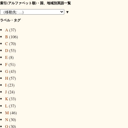
索引(アルファベット順)・国、地域別英語一覧
▼
ラベル・タグ
A
(37)
B
(106)
C
(70)
D
(53)
E
(8)
F
(51)
G
(43)
H
(57)
I
(23)
J
(24)
K
(33)
L
(37)
M
(46)
N
(30)
O
(30)