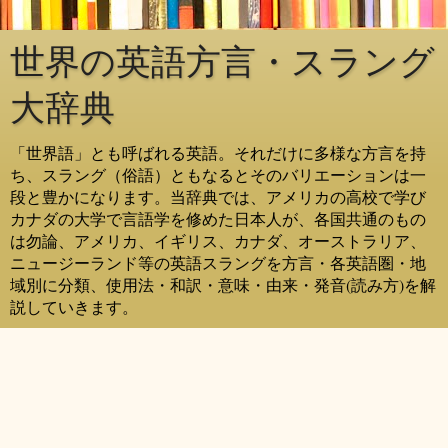
世界の英語方言・スラング
大辞典
「世界語」とも呼ばれる英語。それだけに多様な方言を持
ち、スラング（俗語）ともなるとそのバリエーションは一
段と豊かになります。当辞典では、アメリカの高校で学び
カナダの大学で言語学を修めた日本人が、各国共通のもの
は勿論、アメリカ、イギリス、カナダ、オーストラリア、
ニュージーランド等の英語スラングを方言・各英語圏・地
域別に分類、使用法・和訳・意味・由来・発音(読み方)を解
説していきます。