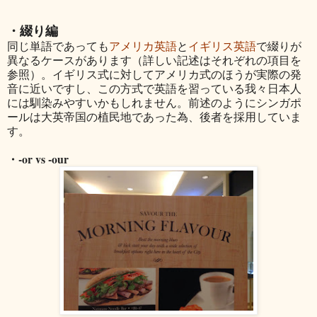
・綴り編
同じ単語であっても
アメリカ英語
と
イギリス英語
で綴りが
異なるケースがあります（詳しい記述はそれぞれの項目を
参照）。イギリス式に対してアメリカ式のほうが実際の発
音に近いですし、この方式で英語を習っている我々日本人
には馴染みやすいかもしれません。前述のようにシンガポ
ールは大英帝国の植民地であった為、後者を採用していま
す。
・-or vs -our