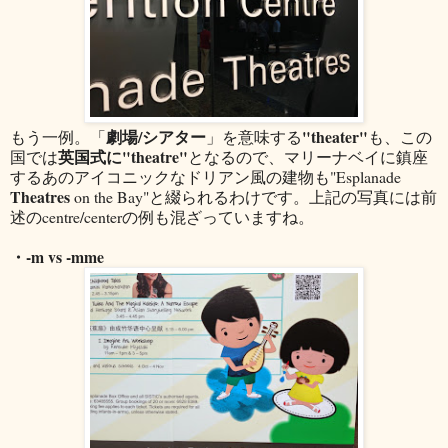
劇場/シアター
"theater"
もう一例。「
」を意味する
も、この
英国式に"theatre"
国では
となるので、マリーナベイに鎮座
するあのアイコニックなドリアン風の建物も"Esplanade
Theatres
on the Bay"と綴られるわけです。上記の写真には前
述のcentre/centerの例も混ざっていますね。
・-m vs -mme