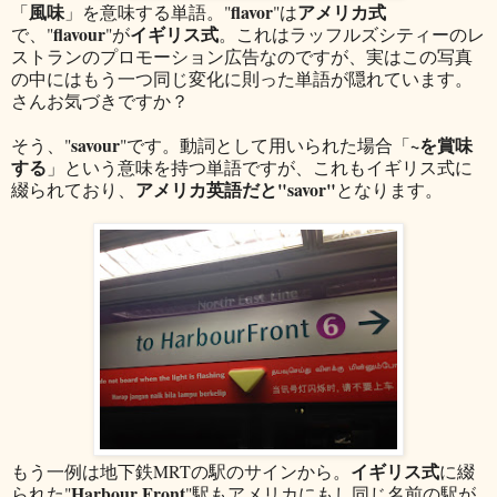
風味
flavor
アメリカ式
「
」を意味する単語。"
"は
flavour
イギリス式
で、"
"が
。これはラッフルズシティーのレ
ストランのプロモーション広告なのですが、実はこの写真
の中にはもう一つ同じ変化に則った単語が隠れています。
さんお気づきですか？
savour
~を賞味
そう、"
"です。動詞として用いられた場合「
する
」という意味を持つ単語ですが、これもイギリス式に
アメリカ英語だと"savor"
綴られており、
となります。
イギリス式
もう一例は地下鉄MRTの駅のサインから。
に綴
Harbour Front
られた"
"駅もアメリカにもし同じ名前の駅が