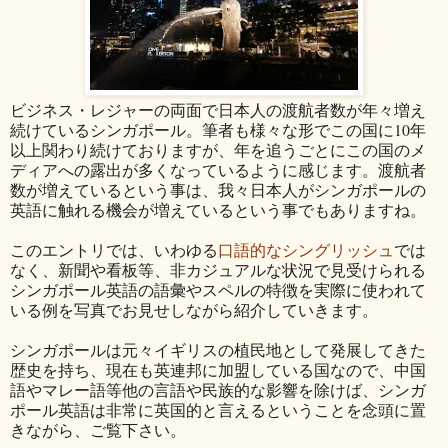
ビジネス・レジャーの両面で日本人の渡航者数が年々増え
続けているシンガポール。筆者も様々な形でこの国に10年
以上関わり続けておりますが、年を追うごとにこの国のメ
ディアへの露出が多くなっているように感じます。渡航者
数が増えているという事は、我々日本人がシンガポールの
英語に触れる機会が増えているという事でもありますね。
このエントリでは、いわゆる
口語的なシングリッシュ
では
なく、新聞や看板等、非カジュアルな状況で見受けられる
シンガポール英語の語彙やスペルの特徴を実際に使われて
いる例を写真でお見せしながら紹介していきます。
シンガポールは元々イギリスの植民地として発展してきた
歴史を持ち、現在も英連邦に加盟している国なので、中国
語やマレー語等他の言語や民族的な影響を除けば、シンガ
ポール英語は非常に英国的と言えるということを念頭に置
きながら、ご覧下さい。