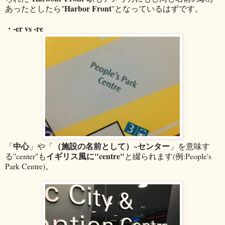
Harbor Front
あったとしたら"
"となっているはずです。
・-er vs -re
中心
（施設の名前として）~センター
「
」や「
」を意味す
イギリス風に"centre"
る"center"も
と綴られます(例:People's
Park Centre)。