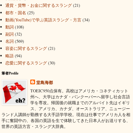
通貨・貨幣・お金に関するスラング
(21)
都市・国名
(25)
動画(YouTube)で学ぶ英語スラング・方言
(34)
動詞
(108)
副詞
(32)
名詞
(569)
容姿に関するスラング
(21)
略語
(94)
恋愛に関するスラング
(30)
筆者Profile
堂島海都
TOEIC950点保有。高校はアメリカ・コネティカット
州へ、大学はカナダ・バンクーバーへ留学し社会言語
学を専攻。帰国後の就職までのアルバイト先はイギリ
ス、アメリカ、カナダ、オーストラリア、ニュージー
ランド人講師が勤務する大手語学学校。現在は仕事でアメリカ人を相
手に奮闘中の、各国の英語を生で体験してきた日本人がお送りする、
世界の英語方言・スラング大辞典。