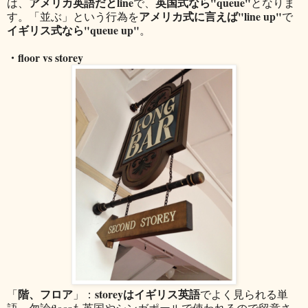
アメリカ英語だとline
英国式なら"queue"
は、
で、
となりま
アメリカ式に言えば"line up"
す。「並ぶ」という行為を
で
イギリス式なら"queue up"
。
・floor vs storey
階、フロア
storeyはイギリス英語
「
」：
でよく見られる単
語。勿論floorも英国やシンガポールで使われるので留意さ