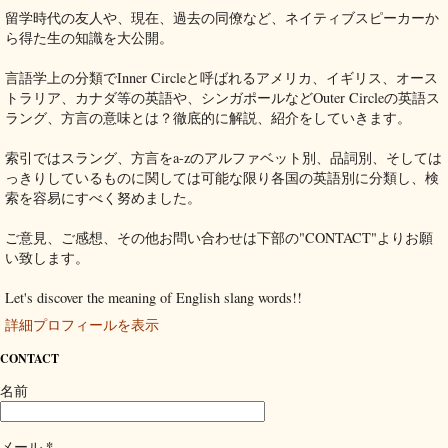
留学時代の友人や、現在、過去の同僚など、ネイティブスピーカーか
ら得た生の知識を大公開。
言語学上の分類でInner Circleと呼ばれるアメリカ、イギリス、オース
トラリア、カナダ等の英語や、シンガポールなどOuter Circleの英語ス
ラング、方言の意味とは？徹底的に解説、紹介をしていきます。
索引ではスラング、方言をa-zのアルファベット別、品詞別、そしては
っきりしているものに関しては可能な限り各国の英語別に分類し、検
索を容易にすべく努めました。
ご意見、ご感想、その他お問い合わせは下部の"CONTACT"よりお願
い致します。
Let's discover the meaning of English slang words!!
詳細プロフィールを表示
CONTACT
名前
*
メール