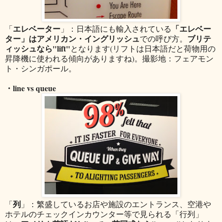
エレベーター
「エレベー
「
」：日本語にも輸入されている
ター」はアメリカン・イングリッシュ
ブリテ
での呼び方。
ィッシュなら"lift"
となります(リフトは日本語だと荷物用の
昇降機に使われる傾向がありますね)。撮影地：フェアモン
ト・シンガポール。
・line vs queue
列
「
」：繁盛しているお店や施設のエントランス、空港や
ホテルのチェックインカウンター等で見られる「行列」